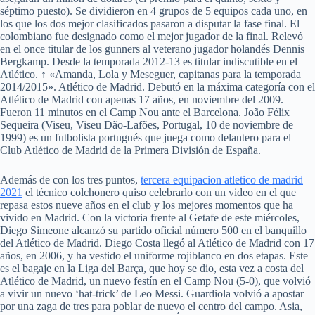
séptimo puesto). Se dividieron en 4 grupos de 5 equipos cada uno, en
los que los dos mejor clasificados pasaron a disputar la fase final. El
colombiano fue designado como el mejor jugador de la final. Relevó
en el once titular de los gunners al veterano jugador holandés Dennis
Bergkamp. Desde la temporada 2012-13 es titular indiscutible en el
Atlético. ↑ «Amanda, Lola y Meseguer, capitanas para la temporada
2014/2015». Atlético de Madrid. Debutó en la máxima categoría con el
Atlético de Madrid con apenas 17 años, en noviembre del 2009.
Fueron 11 minutos en el Camp Nou ante el Barcelona. João Félix
Sequeira (Viseu, Viseu Dão-Lafões, Portugal, 10 de noviembre de
1999) es un futbolista portugués que juega como delantero para el
Club Atlético de Madrid de la Primera División de España.
Además de con los tres puntos,
tercera equipacion atletico de madrid
2021
el técnico colchonero quiso celebrarlo con un video en el que
repasa estos nueve años en el club y los mejores momentos que ha
vivido en Madrid. Con la victoria frente al Getafe de este miércoles,
Diego Simeone alcanzó su partido oficial número 500 en el banquillo
del Atlético de Madrid. Diego Costa llegó al Atlético de Madrid con 17
años, en 2006, y ha vestido el uniforme rojiblanco en dos etapas. Este
es el bagaje en la Liga del Barça, que hoy se dio, esta vez a costa del
Atlético de Madrid, un nuevo festín en el Camp Nou (5-0), que volvió
a vivir un nuevo ‘hat-trick’ de Leo Messi. Guardiola volvió a apostar
por una zaga de tres para poblar de nuevo el centro del campo. Asia,