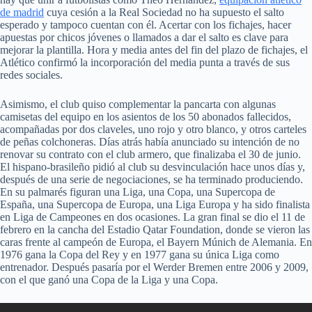
de madrid
cuya cesión a la Real Sociedad no ha supuesto el salto
esperado y tampoco cuentan con él. Acertar con los fichajes, hacer
apuestas por chicos jóvenes o llamados a dar el salto es clave para
mejorar la plantilla. Hora y media antes del fin del plazo de fichajes, el
Atlético confirmó la incorporación del media punta a través de sus
redes sociales.
Asimismo, el club quiso complementar la pancarta con algunas
camisetas del equipo en los asientos de los 50 abonados fallecidos,
acompañadas por dos claveles, uno rojo y otro blanco, y otros carteles
de peñas colchoneras. Días atrás había anunciado su intención de no
renovar su contrato con el club armero, que finalizaba el 30 de junio.
El hispano-brasileño pidió al club su desvinculación hace unos días y,
después de una serie de negociaciones, se ha terminado produciendo.
En su palmarés figuran una Liga, una Copa, una Supercopa de
España, una Supercopa de Europa, una Liga Europa y ha sido finalista
en Liga de Campeones en dos ocasiones. La gran final se dio el 11 de
febrero en la cancha del Estadio Qatar Foundation, donde se vieron las
caras frente al campeón de Europa, el Bayern Múnich de Alemania. En
1976 gana la Copa del Rey y en 1977 gana su única Liga como
entrenador. Después pasaría por el Werder Bremen entre 2006 y 2009,
con el que ganó una Copa de la Liga y una Copa.