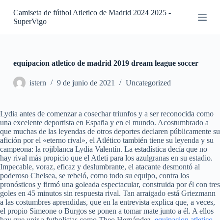
S
Camiseta de fútbol Atletico de Madrid 2024 2025 -
a
SuperVigo
l
t
a
r
a
equipacion atletico de madrid 2019 dream league soccer
l
c
istern
9 de junio de 2021
Uncategorized
o
n
t
Lydia antes de comenzar a cosechar triunfos y a ser reconocida como
e
una excelente deportista en España y en el mundo. Acostumbrado a
n
que muchas de las leyendas de otros deportes declaren públicamente su
i
afición por el «eterno rival», el Atlético también tiene su leyenda y su
d
campeona: la rojiblanca Lydia Valentín. La estadística decía que no
o
hay rival más propicio que el Atleti para los azulgranas en su estadio.
Impecable, voraz, eficaz y deslumbrante, el atacante desmontó al
poderoso Chelsea, se rebeló, como todo su equipo, contra los
pronósticos y firmó una goleada espectacular, construida por él con tres
goles en 45 minutos sin respuesta rival. Tan arraigado está Griezmann
a las costumbres aprendidas, que en la entrevista explica que, a veces,
el propio Simeone o Burgos se ponen a tomar mate junto a él. A ellos
hay que unir a futbolistas como Theo Hernández,
equipacion atletico