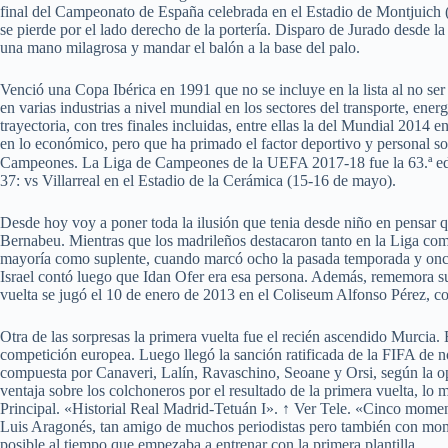
final del Campeonato de España celebrada en el Estadio de Montjuich (
se pierde por el lado derecho de la portería. Disparo de Jurado desde la
una mano milagrosa y mandar el balón a la base del palo.
Venció una Copa Ibérica en 1991 que no se incluye en la lista al no ser
en varias industrias a nivel mundial en los sectores del transporte, ener
trayectoria, con tres finales incluidas, entre ellas la del Mundial 201
en lo económico, pero que ha primado el factor deportivo y personal sob
Campeones. La Liga de Campeones de la UEFA 2017-18 fue la 63.ª edició
37: vs Villarreal en el Estadio de la Cerámica (15-16 de mayo).
Desde hoy voy a poner toda la ilusión que tenia desde niño en pensar qu
Bernabeu. Mientras que los madrileños destacaron tanto en la Liga com
mayoría como suplente, cuando marcó ocho la pasada temporada y once 
Israel contó luego que Idan Ofer era esa persona. Además, rememora s
vuelta se jugó el 10 de enero de 2013 en el Coliseum Alfonso Pérez, co
Otra de las sorpresas la primera vuelta fue el recién ascendido Murcia.
competición europea. Luego llegó la sanción ratificada de la FIFA de n
compuesta por Canaveri, Lalín, Ravaschino, Seoane y Orsi, según la opin
ventaja sobre los colchoneros por el resultado de la primera vuelta, l
Principal. «Historial Real Madrid-Tetuán I». ↑ Ver Tele. «Cinco moment
Luis Aragonés, tan amigo de muchos periodistas pero también con momen
posible al tiempo que empezaba a entrenar con la primera plantilla.