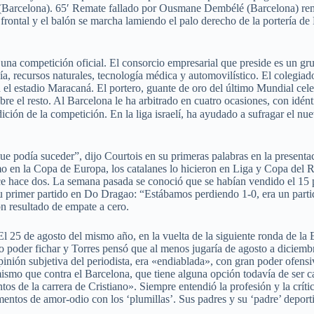
Barcelona). 65′ Remate fallado por Ousmane Dembélé (Barcelona) remate
 frontal y el balón se marcha lamiendo el palo derecho de la portería de
 una competición oficial. El consorcio empresarial que preside es un gr
gía, recursos naturales, tecnología médica y automovilístico. El colegiad
4 en el estadio Maracaná. El portero, guante de oro del último Mundial c
re el resto. Al Barcelona le ha arbitrado en cuatro ocasiones, con idént
n de la competición. En la liga israelí, ha ayudado a sufragar el nuev
e podía suceder”, dijo Courtois en su primeras palabras en la presentac
o en la Copa de Europa, los catalanes lo hicieron en Liga y Copa del R
hace dos. La semana pasada se conoció que se habían vendido el 15 po
u primer partido en Do Dragao: “Estábamos perdiendo 1-0, era un parti
n resultado de empate a cero.
 El 25 de agosto del mismo año, en la vuelta de la siguiente ronda de l
o poder fichar y Torres pensó que al menos jugaría de agosto a diciembr
ión subjetiva del periodista, era «endiablada», con gran poder ofensivo
o mismo que contra el Barcelona, que tiene alguna opción todavía de se
os de la carrera de Cristiano». Siempre entendió la profesión y la crít
tos de amor-odio con los ‘plumillas’. Sus padres y su ‘padre’ deporti