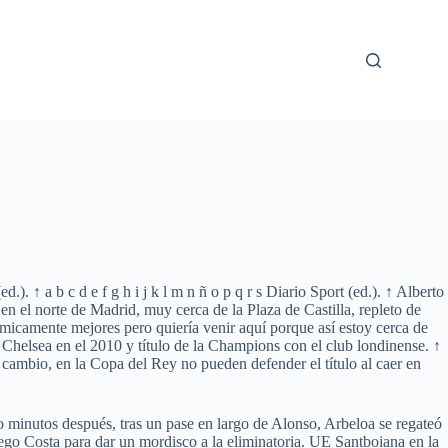
). ↑ a b c d e f g h i j k l m n ñ o p q r s Diario Sport (ed.). ↑ Alberto
en el norte de Madrid, muy cerca de la Plaza de Castilla, repleto de
ómicamente mejores pero quiería venir aquí porque así estoy cerca de
 Chelsea en el 2010 y título de la Champions con el club londinense. ↑
 cambio, en la Copa del Rey no pueden defender el título al caer en
 minutos después, tras un pase en largo de Alonso, Arbeloa se regateó
Diego Costa para dar un mordisco a la eliminatoria. UE Santboiana en la