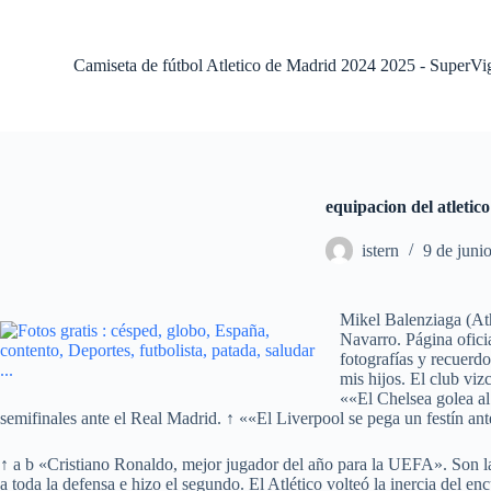
S
a
l
Camiseta de fútbol Atletico de Madrid 2024 2025 - SuperVi
t
a
r
a
l
c
o
equipacion del atletic
n
t
istern
9 de juni
e
n
i
d
Mikel Balenziaga (Athl
o
Navarro. Página oficia
fotografías y recuerd
mis hijos. El club vi
««El Chelsea golea al
semifinales ante el Real Madrid. ↑ ««El Liverpool se pega un festín ant
↑ a b «Cristiano Ronaldo, mejor jugador del año para la UEFA». Son la
a toda la defensa e hizo el segundo. El Atlético volteó la inercia del e