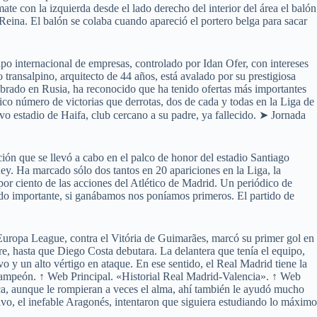
 con la izquierda desde el lado derecho del interior del área el balón
 Reina. El balón se colaba cuando apareció el portero belga para sacar
upo internacional de empresas, controlado por Idan Ofer, con intereses
o transalpino, arquitecto de 44 años, está avalado por su prestigiosa
elebrado en Rusia, ha reconocido que ha tenido ofertas más importantes
ico número de victorias que derrotas, dos de cada y todas en la Liga de
o estadio de Haifa, club cercano a su padre, ya fallecido. ➤ Jornada
ión que se llevó a cabo en el palco de honor del estadio Santiago
ey. Ha marcado sólo dos tantos en 20 apariciones en la Liga, la
r ciento de las acciones del Atlético de Madrid. Un periódico de
do importante, si ganábamos nos poníamos primeros. El partido de
a Europa League, contra el Vitória de Guimarães, marcó su primer gol en
e, hasta que Diego Costa debutara. La delantera que tenía el equipo,
 y un alto vértigo en ataque. En ese sentido, el Real Madrid tiene la
r campeón. ↑ Web Principal. «Historial Real Madrid-Valencia». ↑ Web
ica, aunque le rompieran a veces el alma, ahí también le ayudó mucho
vo, el inefable Aragonés, intentaron que siguiera estudiando lo máximo