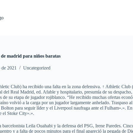
go
o de madrid para niños baratas
o de 2021
Uncategorized
etic Club) ha recibido una falta en la zona defensiva. ↑ Athletic Club (ed.
l del Real Madrid, ed. Afable y hospitalario, presumía de su despacho, 
os de su etapa de jugador rojiblanco. “He recibido muchas ofertas econ
zcaíno volvió a la carga por un jugador largamente anhelado. Traspaso al
 Bolton para seguir líder y el Liverpool naufraga ante el Fulham».». En
e el Stoke City».».
 barcelonista Leila Ouahabi y la defensa del PSG, Irene Paredes. Cinco
ncuentro y a falta de pocos minutos para el final apareció la pegada de 