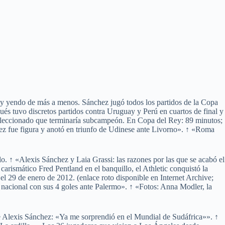
 y yendo de más a menos. Sánchez jugó todos los partidos de la Copa
és tuvo discretos partidos contra Uruguay y Perú en cuartos de final y
 seleccionado que terminaría subcampeón. En Copa del Rey: 89 minutos;
hez fue figura y anotó en triunfo de Udinese ante Livorno». ↑ «Roma
lo. ↑ «Alexis Sánchez y Laia Grassi: las razones por las que se acabó el
arismático Fred Pentland en el banquillo, el Athletic conquistó la
l 29 de enero de 2012. (enlace roto disponible en Internet Archive;
ol nacional con sus 4 goles ante Palermo». ↑ «Fotos: Anna Modler, la
re Alexis Sánchez: «Ya me sorprendió en el Mundial de Sudáfrica»». ↑