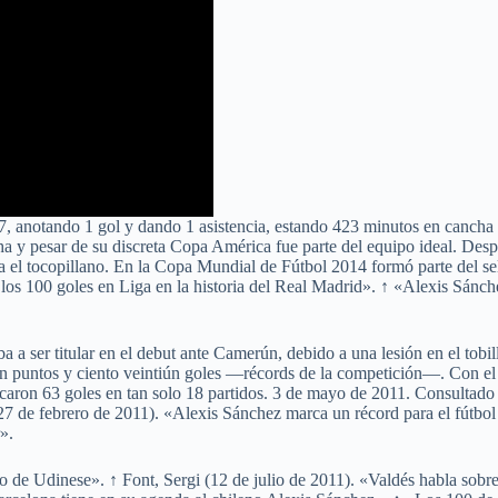
, anotando 1 gol y dando 1 asistencia, estando 423 minutos en cancha
 y pesar de su discreta Copa América fue parte del equipo ideal. Despu
tra el tocopillano. En la Copa Mundial de Fútbol 2014 formó parte del
 los 100 goles en Liga en la historia del Real Madrid». ↑ «Alexis Sánc
 a ser titular en el debut ante Camerún, debido a una lesión en el tobil
en puntos y ciento veintiún goles —récords de la competición—. Con el c
aron 63 goles en tan solo 18 partidos. 3 de mayo de 2011. Consultado e
o (27 de febrero de 2011). «Alexis Sánchez marca un récord para el fútb
».
fo de Udinese». ↑ Font, Sergi (12 de julio de 2011). «Valdés habla sob