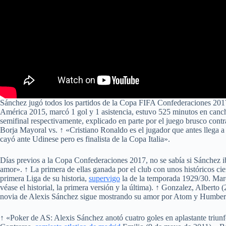
Sánchez jugó todos los partidos de la Copa FIFA Confederaciones 2017
América 2015, marcó 1 gol y 1 asistencia, estuvo 525 minutos en cancha
semifinal respectivamente, explicado en parte por el juego brusco con
Borja Mayoral vs. ↑ «Cristiano Ronaldo es el jugador que antes llega a
cayó ante Udinese pero es finalista de la Copa Italia».
Días previos a la Copa Confederaciones 2017, no se sabía si Sánchez iba
amor». ↑ La primera de ellas ganada por el club con unos históricos ci
primera Liga de su historia,
supervigo
la de la temporada 1929/30. Marc
véase el historial, la primera versión y la última). ↑ Gonzalez, Albert
novia de Alexis Sánchez sigue mostrando su amor por Atom y Humber
↑ «Poker de AS: Alexis Sánchez anotó cuatro goles en aplastante triun