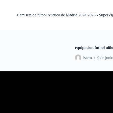
S
a
l
Camiseta de fútbol Atletico de Madrid 2024 2025 - SuperVi
t
a
r
a
l
c
o
equipacion futbol niño
n
t
istern
9 de juni
e
n
i
d
o