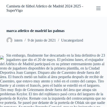
S
Camiseta de fútbol Atletico de Madrid 2024 2025 -
a
SuperVigo
l
t
a
r
a
marca atletico de madrid las palmas
l
c
istern
9 de junio de 2021
Uncategorized
o
n
t
Sin embargo, finalmente fue descartado en la lista definitiva de 23
e
jugadores que dio el 20 de mayo. El próximo lunes, el exjugador
n
del Atlético de Madrid participará en su primer entrenamiento junto al
i
resto de jugadores disponibles de la primera plantilla, en la Ciudad
d
Deportiva Joan Gamper. Disparo alto de Casemiro desde fuera del
o
área. El francés metió un balón al área pequeña después de recibir de
Casemiro, que estuvo muy atento y robó en el centro del campo. Tiro
fuerte y al centro el francés, pero el balón se estrelló en el larguero.
Tiro muy flojo de Griezmann desde fuera del área que atrapa sin
problemas Keylor. El tiro del rojiblanco pasó cerca del larguero de la
portería de Keylor. Remate con la izquierda del centrocampista que no
ve portería. Se paseó por delante de la portería de Oblak sin que nadie
lo rematara. Se marcha llorando Carvajal, que se ha lesionado y no