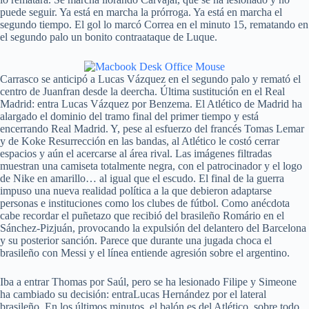
puede seguir. Ya está en marcha la prórroga. Ya está en marcha el
segundo tiempo. El gol lo marcó Correa en el minuto 15, rematando en
el segundo palo un bonito contraataque de Luque.
Carrasco se anticipó a Lucas Vázquez en el segundo palo y remató el
centro de Juanfran desde la deercha. Última sustitución en el Real
Madrid: entra Lucas Vázquez por Benzema. El Atlético de Madrid ha
alargado el dominio del tramo final del primer tiempo y está
encerrando Real Madrid. Y, pese al esfuerzo del francés Tomas Lemar
y de Koke Resurrección en las bandas, al Atlético le costó cerrar
espacios y aún el acercarse al área rival. Las imágenes filtradas
muestran una camiseta totalmente negra, con el patrocinador y el logo
de Nike en amarillo… al igual que el escudo. El final de la guerra
impuso una nueva realidad política a la que debieron adaptarse
personas e instituciones como los clubes de fútbol. Como anécdota
cabe recordar el puñetazo que recibió del brasileño Romário en el
Sánchez-Pizjuán, provocando la expulsión del delantero del Barcelona
y su posterior sanción. Parece que durante una jugada choca el
brasileño con Messi y el línea entiende agresión sobre el argentino.
Iba a entrar Thomas por Saúl, pero se ha lesionado Filipe y Simeone
ha cambiado su decisión: entraLucas Hernández por el lateral
brasileño. En los últimos minutos, el balón es del Atlético, sobre todo