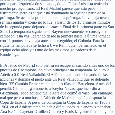
por la parte izquierda de su ataque, donde Filipe Luis está teniendo
mucho protagonismo. El Real Madrid parece que está peor
físicamente, pero es el que está dominando la segunda parte de la
prórroga. Se acaba la primera parte de la prórroga. La ventaja tuvo que
ser mas amplia y como no lo fue, a partir de los 15 primeros minutos
de la segunda parte dejamos de atacar. Final de la primera parte en San
Siro. La temporada siguiente el Bayern nuevamente se consagraría
campeón, esta vez liderando desde la primera hasta la última jornada,
con 11 puntos de ventaja ante su perseguidor, el Colonia. Para la
siguiente temporada se fichó a Uwe Rahn quien permaneció en el
equipo ocho años y es uno de los máximos goleadores de la
Bundesliga.
El Atlético de Madrid solo piensa en recuperar cuando antes uno de los
puestos de Champions, objetivo principal esta temporada. Minuto 21.
Atlético 0-0 Real Valladolid.El Atlético ha tomado el mando de las
acciones y domina el juego ante un Real Valladolid que se defiende
bien. 32′ Cambio Primer cambio en las filas del Barcelona. Antes del
penalti, Clattenburg amonestó a Keylor Navas, que incordió a
Griezmann. Todo aquello fue la gota que colmó el vaso. Sin embargo,
mal que pese a muchos, el Athletic de Madrid acudió a disputar la
Copa de España. A pesar de conseguir la Copa de España en 1903 y
1904, en el Athletic también había dificultades. Alejandro Aménabar,
Ana Belén, Cayetana Guillén Cuervo y Boris Izaguirre fueron algunos