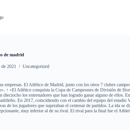
go
ico de madrid
o de 2021
Uncategorized
 empresas. El Atlético de Madrid, junto con los otros 7 clubes campeo
 ↑ «El Atlético conquista la Copa de Campeones de División de Honor d
on dieciocho los entrenadores que han logrado ganar alguno de ellos. En
madrileño. En 2017, coincidiendo con el cambio del equipo del estadio V
as de los jugadores que superaban el centenar de partidos. La ida se d
cionante, muy inferior al de su rival. El rival para la final fue el At