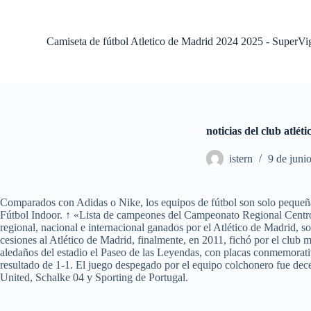
S
a
l
Camiseta de fútbol Atletico de Madrid 2024 2025 - SuperVi
t
a
r
a
l
c
o
noticias del club atlét
n
t
istern
9 de juni
e
n
i
d
Comparados con Adidas o Nike, los equipos de fútbol son solo pequeñas
o
Fútbol Indoor. ↑ «Lista de campeones del Campeonato Regional Centro».
regional, nacional e internacional ganados por el Atlético de Madrid, s
cesiones al Atlético de Madrid, finalmente, en 2011, fichó por el club 
aledaños del estadio el Paseo de las Leyendas, con placas conmemorativ
resultado de 1-1. El juego despegado por el equipo colchonero fue decep
United, Schalke 04 y Sporting de Portugal.