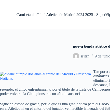
S
a
l
Camiseta de fútbol Atletico de Madrid 2024 2025 - SuperVi
t
a
r
a
l
c
o
nueva tienda atletico
n
t
istern
9 de juni
e
n
i
d
Tampoco qu
o
dinámicas 
eliminator
descanso, 
segundo, el único enfrentamiento por el título de la Liga de Campeones 
poder volver a la Champions tras un año de ausencia.
Sigue en estado de gracia, por lo que es una gran noticia para el Cholo
en el Atlético ni en el entorno del jugador ven factible la llegada del