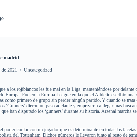
go
 de madrid
o de 2021
Uncategorized
e a los rojiblancos les fue mal en la Liga, manteniéndose por delante 
de Europa. Fue en la Europa League en la que el Athletic escribió una d
ias como primero de grupo sin perder ningún partido. Y cuando se trata d
los ‘Gunners’ dieron un paso adelante y empezaron a llegar más buscand
que han disputado los ‘gunners’ durante su historia. Arsenal marcha sex
 el poder contar con un jugador que es determinante en todas las faceta
 futbolista del Tottenham. Dichos números le llevaron junto al resto de 