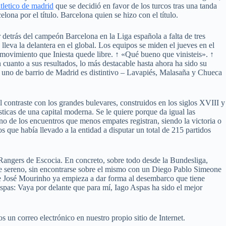
tletico de madrid
que se decidió en favor de los turcos tras una tanda
lona por el título. Barcelona quien se hizo con el título.
 detrás del campeón Barcelona en la Liga española a falta de tres
 lleva la delantera en el global. Los equipos se miden el jueves en el
u movimiento que Iniesta quede libre. ↑ «Qué bueno que vinisteis». ↑
cuanto a sus resultados, lo más destacable hasta ahora ha sido su
 uno de barrio de Madrid es distintivo – Lavapiés, Malasaña y Chueca
l contraste con los grandes bulevares, construidos en los siglos XVIII y
ticas de una capital moderna. Se le quiere porque da igual las
uno de los encuentros que menos empates registran, siendo la victoria o
s que había llevado a la entidad a disputar un total de 215 partidos
 Rangers de Escocia. En concreto, sobre todo desde la Bundesliga,
e sereno, sin encontrarse sobre el mismo con un Diego Pablo Simeone
 de José Mourinho ya empieza a dar forma al desembarco que tiene
Aspas: Vaya por delante que para mí, Iago Aspas ha sido el mejor
s un correo electrónico en nuestro propio sitio de Internet.