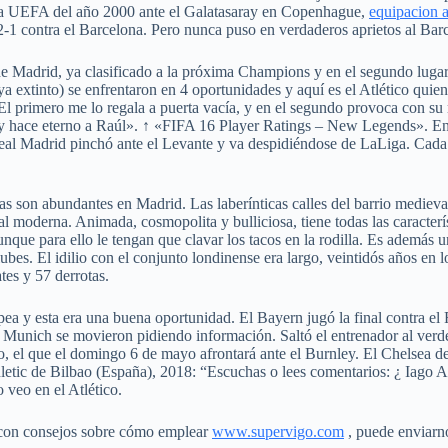
de la UEFA del año 2000 ante el Galatasaray en Copenhague,
equipacion a
2-1 contra el Barcelona. Pero nunca puso en verdaderos aprietos al Barce
 de Madrid, ya clasificado a la próxima Champions y en el segundo lugar
 ya extinto) se enfrentaron en 4 oportunidades y aquí es el Atlético quien
. El primero me lo regala a puerta vacía, y en el segundo provoca con s
7’ y hace eterno a Raúl». ↑ «FIFA 16 Player Ratings – New Legends». En 
Real Madrid pinchó ante el Levante y va despidiéndose de LaLiga. Cada
ias son abundantes en Madrid. Las laberínticas calles del barrio medieva
 moderna. Animada, cosmopolita y bulliciosa, tiene todas las caracterís
unque para ello le tengan que clavar los tacos en la rodilla. Es además 
bes. El idilio con el conjunto londinense era largo, veintidós años en lo
tes y 57 derrotas.
pea y esta era una buena oportunidad. El Bayern jugó la final contra el
unich se movieron pidiendo información. Saltó el entrenador al verd
odo, el que el domingo 6 de mayo afrontará ante el Burnley. El Chelsea
thletic de Bilbao (España), 2018: “Escuchas o lees comentarios: ¿ Iago 
 veo en el Atlético.
o con consejos sobre cómo emplear
www.supervigo.com
, puede enviarno