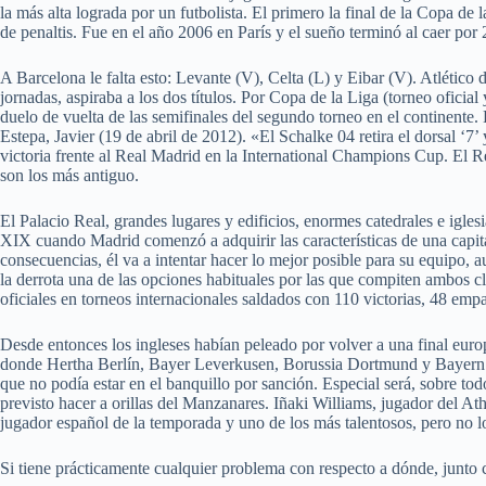
la más alta lograda por un futbolista. El primero la final de la Copa 
de penaltis. Fue en el año 2006 en París y el sueño terminó al caer por 
A Barcelona le falta esto: Levante (V), Celta (L) y Eibar (V). Atlético
jornadas, aspiraba a los dos títulos. Por Copa de la Liga (torneo oficial
duelo de vuelta de las semifinales del segundo torneo en el continente
Estepa, Javier (19 de abril de 2012). «El Schalke 04 retira el dorsal ‘
victoria frente al Real Madrid en la International Champions Cup. El 
son los más antiguo.
El Palacio Real, grandes lugares y edificios, enormes catedrales e igles
XIX cuando Madrid comenzó a adquirir las características de una capital
consecuencias, él va a intentar hacer lo mejor posible para su equipo, a
la derrota una de las opciones habituales por las que compiten ambos clu
oficiales en torneos internacionales saldados con 110 victorias, 48 empa
Desde entonces los ingleses habían peleado por volver a una final euro
donde Hertha Berlín, Bayer Leverkusen, Borussia Dortmund y Bayern M
que no podía estar en el banquillo por sanción. Especial será, sobre t
previsto hacer a orillas del Manzanares. Iñaki Williams, jugador del A
jugador español de la temporada y uno de los más talentosos, pero no lo
Si tiene prácticamente cualquier problema con respecto a dónde, junt