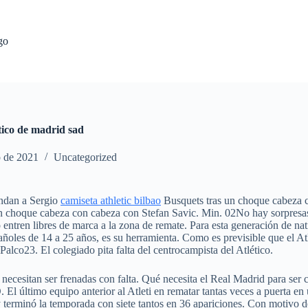
go
tico de madrid sad
o de 2021
Uncategorized
endan a Sergio
camiseta athletic bilbao
Busquets tras un choque cabeza 
 un choque cabeza con cabeza con Stefan Savic. Min. 02No hay sorpres
entren libres de marca a la zona de remate. Para esta generación de nati
ñoles de 14 a 25 años, es su herramienta. Como es previsible que el Atl
alco23. El colegiado pita falta del centrocampista del Atlético.
e necesitan ser frenadas con falta. Qué necesita el Real Madrid para
El último equipo anterior al Atleti en rematar tantas veces a puerta e
r y terminó la temporada con siete tantos en 36 apariciones. Con motivo 