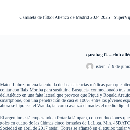
S
a
l
Camiseta de fútbol Atletico de Madrid 2024 2025 - SuperVi
t
a
r
a
l
c
o
qarabag fk – club atlé
n
t
istern
9 de juni
e
n
i
d
Mateu Lahoz ordena la entrada de las asistencias médicas para que ati
o
contar con Ilaix Moriba para sustituir a Busquets, conmocionado tras
del Atlético en una falta lateral que provoca que Piqué y Ronald Araújo 
smartphone, con una penetración de casi el 100% entre los jóvenes espa
ahora se hipoteca el Wanda, tal como avanzó el martes el medio digital P
El argentino está empezando a frotar la lámpara, con conducciones qu
goles en cuatro de las últimas cinco jornadas de LaLiga. Min. 45DATO. 
Sociedad en abril de 2017 (seis). Torres se afianzó en el equipo titula