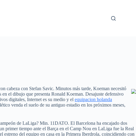
con cabeza con Stefan Savic. Minutos más tarde, Koeman necesitó
as en el dibujo que presenta Ronald Koeman. Desajuste defensivo
vos digitales, Internet es su medio y el
equipacion holanda
ético venda el suelo de su antiguo estadio en los próximos meses,
 ser campeón de LaLiga? Min. 11DATO. El Barcelona ha encajado dos
n un primer tiempo ante el Barça en el Camp Nou en LaLiga fue la Real
del estreno del equipo en casa en la Primera Iberdrola, coincidiendo con