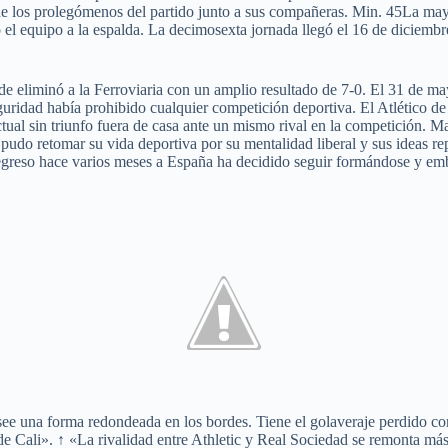
de los prolegómenos del partido junto a sus compañeras. Min. 45La mayor
l equipo a la espalda. La decimosexta jornada llegó el 16 de diciembre, 
.
rde eliminó a la Ferroviaria con un amplio resultado de 7-0. El 31 de m
guridad había prohibido cualquier competición deportiva. El Atlético 
actual sin triunfo fuera de casa ante un mismo rival en la competición.
udo retomar su vida deportiva por su mentalidad liberal y sus ideas re
su regreso hace varios meses a España ha decidido seguir formándose y e
ee una forma redondeada en los bordes. Tiene el golaveraje perdido con 
de Cali». ↑ «La rivalidad entre Athletic y Real Sociedad se remonta má