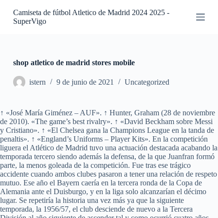
S
Camiseta de fútbol Atletico de Madrid 2024 2025 -
a
SuperVigo
l
t
a
r
a
shop atletico de madrid stores mobile
l
c
istern
9 de junio de 2021
Uncategorized
o
n
t
↑ «José María Giménez – AUF». ↑ Hunter, Graham (28 de noviembre
e
de 2010). «The game’s best rivalry». ↑ «David Beckham sobre Messi
n
y Cristiano». ↑ «El Chelsea gana la Champions League en la tanda de
i
penaltis». ↑ «England’s Uniforms – Player Kits». En la competición
d
liguera el Atlético de Madrid tuvo una actuación destacada acabando la
o
temporada tercero siendo además la defensa, de la que Juanfran formó
parte, la menos goleada de la competición. Fue tras ese trágico
accidente cuando ambos clubes pasaron a tener una relación de respeto
mutuo. Ese año el Bayern caería en la tercera ronda de la Copa de
Alemania ante el Duisburgo, y en la liga solo alcanzarían el décimo
lugar. Se repetiría la historia una vez más ya que la siguiente
temporada, la 1956/57, el club desciende de nuevo a la Tercera
División al año siguiente de ascender tal y como ocurrió cuatro años