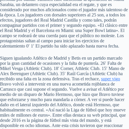
Sarabia, un delantero cuya especialidad era el regate, y que es
considerado por muchos aficionados como el jugador más talentoso de
la época. Los jugadores con dorsales superiores al 25 son, a todos los
efectos, jugadores del Real Madrid Castilla y como tales, podrán
compaginar partidos con el primer y segundo equipo. «El clásico entre
el Real Madrid y el Barcelona en Miami: una Super Bowl latina». El
campo se rodeará de una cuerda para que el público no moleste. Los
protagonistas saltan al campo para iniciar los ejercicios de
calentamiento 0′ 1′ El partido ha sido aplazado hasta nueva fecha.
Siguen igualando Atlético de Madrid y Betis en un partido marcado
por la gran cantidad de ocasiones y la falta de puntería. 26′ Falta de
Mikel Vesga (Athletic Club). 18′ Corner, Athletic Club. 15′ Mano de
Alex Berenguer (Athletic Club). 35′ Raúl García (Athletic Club) ha
recibido una falta en la zona defensiva. Tras el rechace,
super vigo
Bravo volvió a intervenir en una nueva acometida rojiblanca de
Carrasco que casi supone el segundo. Vuelve a avisar el Atlético por
medio de un disparo de Mario Hermoso, que hizo que Bravo tuviese
que esforzarse y mucho para mandarla a córner. A ver si puede hacer
daño en el lateral izquierdo del Atlético, donde está Hermoso, que
habitualmente es central. «Así nació la Liga de fútbol que hoy mueve
miles de millones de euros». Entre ellas destaca su web principal, que
desde 2016 es la página de fútbol más vista del mundo, y está
disponible en ocho idiomas. Ante esta crisis tuvieron que reaccionar