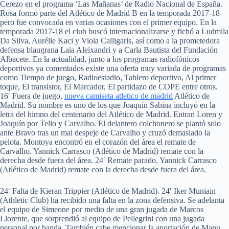
Cerezo en el programa ‘Las Mañanas’ de Radio Nacional de España.
Rosa formó parte del Atlético de Madrid B en la temporada 2017-18
pero fue convocada en varias ocasiones con el primer equipo. En la
temporada 2017-18 el club buscó internacionalizarse y fichó a Ludmila
Da Silva, Aurélie Kaci y Viola Calligaris, así como a la prometedora
defensa blaugrana Laia Aleixandri y a Carla Bautista del Fundación
Albacete. En la actualidad, junto a los programas radiofónicos
deportivos ya comentados existe una oferta muy variada de programas
como Tiempo de juego, Radioestadio, Tablero deportivo, Al primer
toque, El transistor, El Marcador, El partidazo de COPE entre otros.
16′ Fuera de juego,
nueva camiseta atletico de madrid
Atlético de
Madrid. Su nombre es uno de los que Joaquín Sabina incluyó en la
letra del himno del centenario del Atlético de Madrid. Entran Loren y
Joaquín por Tello y Carvalho. El delantero colchonero se plantó solo
ante Bravo tras un mal despeje de Carvalho y cruzó demasiado la
pelota. Montoya encontró en el corazón del área el remate de
Carvalho. Yannick Carrasco (Atlético de Madrid) remate con la
derecha desde fuera del área. 24′ Remate parado. Yannick Carrasco
(Atlético de Madrid) remate con la derecha desde fuera del área.
24′ Falta de Kieran Trippier (Atlético de Madrid). 24′ Iker Muniain
(Athletic Club) ha recibido una falta en la zona defensiva. Se adelanta
el equipo de Simeone por medio de una gran jugada de Marcos
Llorente, que sorprendió al equipo de Pellegrini con una jugada
personal por banda. También cabe mencionar la aportación de Manu