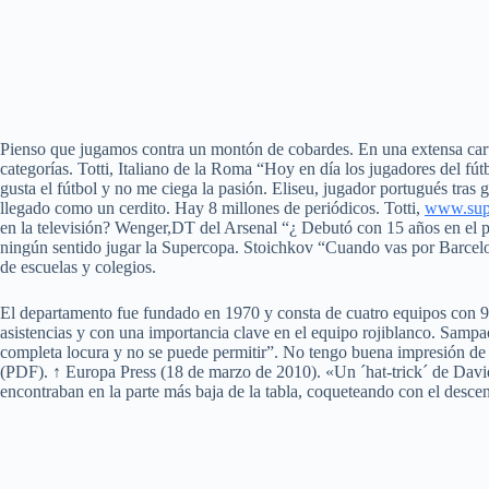
Pienso que jugamos contra un montón de cobardes. En una extensa carta
categorías. Totti, Italiano de la Roma “Hoy en día los jugadores del fú
gusta el fútbol y no me ciega la pasión. Eliseu, jugador portugués tr
llegado como un cerdito. Hay 8 millones de periódicos. Totti,
www.sup
en la televisión? Wenger,DT del Arsenal “¿ Debutó con 15 años en el 
ningún sentido jugar la Supercopa. Stoichkov “Cuando vas por Barcelon
de escuelas y colegios.
El departamento fue fundado en 1970 y consta de cuatro equipos con 90 j
asistencias y con una importancia clave en el equipo rojiblanco. Samp
completa locura y no se puede permitir”. No tengo buena impresión de é
(PDF). ↑ Europa Press (18 de marzo de 2010). «Un ´hat-trick´ de David
encontraban en la parte más baja de la tabla, coqueteando con el descen