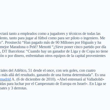
ctará tanto a empleados como a jugadores y técnicos de todas las
ento, tanto para jugar al fútbol como para ser piloto o ingeniero. Me
iño”. Prosinecki “Han pagado más de 90 Millones por Higuaín y ha
ejor Maradona o Pelé? Menotti “¿Sirve poner cinco partido por día
ue, DT Barcelona: “Cuando hay un ganador de Liga y de Copa no tiene
n o por dinero, enfrentaban otros equipos de la capital provenientes
les del Atlético, 51 desde el once, con seis goles, con cuatro
a más allá del resultado, ganando de una forma determinada”. Es una
 madrid
A. (6 de diciembre de 2010). «Abel entrenará al Valladolid»
gidas para luchar por el Campeonato de Europa en Israel». En Liga se
ates y 3 derrotas.