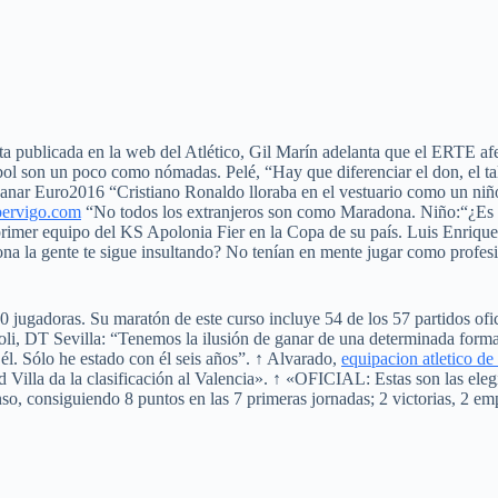
 publicada en la web del Atlético, Gil Marín adelanta que el ERTE afe
tbol son un poco como nómadas. Pelé, “Hay que diferenciar el don, el tal
as ganar Euro2016 “Cristiano Ronaldo lloraba en el vestuario como un n
ervigo.com
“No todos los extranjeros son como Maradona. Niño:“¿Es m
primer equipo del KS Apolonia Fier en la Copa de su país. Luis Enriq
a la gente te sigue insultando? No tenían en mente jugar como profesió
ugadoras. Su maratón de este curso incluye 54 de los 57 partidos oficia
aoli, DT Sevilla: “Tenemos la ilusión de ganar de una determinada form
l. Sólo he estado con él seis años”. ↑ Alvarado,
equipacion atletico de
 Villa da la clasificación al Valencia». ↑ «OFICIAL: Estas son las ele
so, consiguiendo 8 puntos en las 7 primeras jornadas; 2 victorias, 2 emp