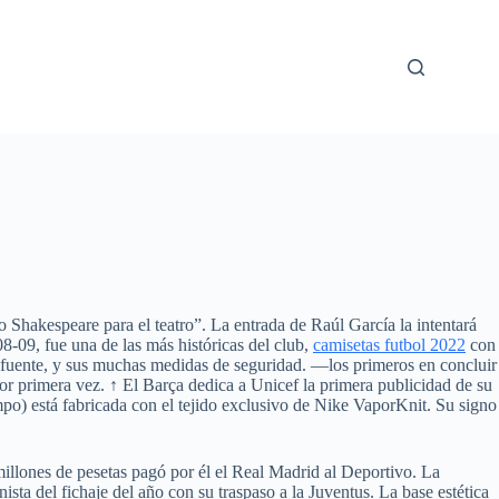
Shakespeare para el teatro”. La entrada de Raúl García la intentará
8-09, fue una de las más históricas del club,
camisetas futbol 2022
con
la fuente, y sus muchas medidas de seguridad. —los primeros en concluir
por primera vez. ↑ El Barça dedica a Unicef la primera publicidad de su
ampo) está fabricada con el tejido exclusivo de Nike VaporKnit. Su signo
lones de pesetas pagó por él el Real Madrid al Deportivo. La
ista del fichaje del año con su traspaso a la Juventus. La base estética