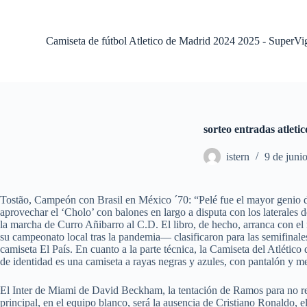
S
a
l
Camiseta de fútbol Atletico de Madrid 2024 2025 - SuperVi
t
a
r
a
l
c
o
sorteo entradas atleti
n
t
istern
9 de juni
e
n
i
d
Tostão, Campeón con Brasil en México ´70: “Pelé fue el mayor genio de 
o
aprovechar el ‘Cholo’ con balones en largo a disputa con los laterales
la marcha de Curro Añibarro al C.D. El libro, de hecho, arranca con el
su campeonato local tras la pandemia— clasificaron para las semifinale
camiseta El País. En cuanto a la parte técnica, la Camiseta del Atlétic
de identidad es una camiseta a rayas negras y azules, con pantalón y m
El Inter de Miami de David Beckham, la tentación de Ramos para no re
principal, en el equipo blanco, será la ausencia de Cristiano Ronaldo, e