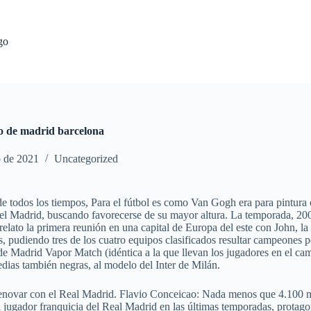
go
co de madrid barcelona
o de 2021
Uncategorized
todos los tiempos, Para el fútbol es como Van Gogh era para pintura o 
 del Madrid, buscando favorecerse de su mayor altura. La temporada, 200
 relato la primera reunión en una capital de Europa del este con John, 
s, pudiendo tres de los cuatro equipos clasificados resultar campeones 
o de Madrid Vapor Match (idéntica a la que llevan los jugadores en el c
edias también negras, al modelo del Inter de Milán.
novar con el Real Madrid. Flavio Conceicao: Nada menos que 4.100 mil
l jugador franquicia del Real Madrid en las últimas temporadas, protagon