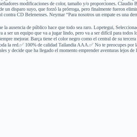
iseñadores modificaciones de color, tamaño y/o proporciones. Claudio B
de un disparo suyo, que forzó la prórroga, pero finalmente fueron elimi
 gol contra CD Belenenses. Neymar “Para nosotros un empate es una der
 la ausencia de público hace que todo sea raro. Lopetegui, Seleccion
a ser un equipo que va a jugar lindo, pero va a ser difícil para todos 
empre mejorar. Barça tiene el color negro como el central de su tercer
oda la red.✅ 100% de calidad Tailandia AAA.✅ No te preocupes por las
les y decide que ha llegado el momento emprender aventuras lejos de la