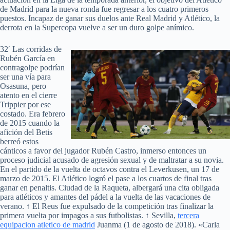
de Madrid para la nueva ronda fue regresar a los cuatro primeros
puestos. Incapaz de ganar sus duelos ante Real Madrid y Atlético, la
derrota en la Supercopa vuelve a ser un duro golpe anímico.
32′ Las corridas de
Rubén García en
contragolpe podrían
ser una vía para
Osasuna, pero
atento en el cierre
Trippier por ese
costado. Era febrero
de 2015 cuando la
afición del Betis
berreó estos
cánticos a favor del jugador Rubén Castro, inmerso entonces un
proceso judicial acusado de agresión sexual y de maltratar a su novia.
En el partido de la vuelta de octavos contra el Leverkusen, un 17 de
marzo de 2015. El Atlético logró el pase a los cuartos de final tras
ganar en penaltis. Ciudad de la Raqueta, albergará una cita obligada
para atléticos y amantes del pádel a la vuelta de las vacaciones de
verano. ↑ El Reus fue expulsado de la competición tras finalizar la
primera vuelta por impagos a sus futbolistas. ↑ Sevilla,
tercera
equipacion atletico de madrid
Juanma (1 de agosto de 2018). «Carla