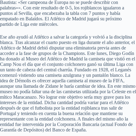
Bautista: «Ser campeona de Europa no se puede describir con
palabras»». Con este resultado de 0-5, los rojiblancos igualaron a
puntos al Sevilla, que encabezaba la tabla con 7 puntos y había
empatado en Balaídos. El Atlético de Madrid jugará su próximo
partido de Liga este miércoles.
Ese año ayudó al Atlético a salvar la categoría y volvió a la disciplina
blanca. Tras alcanzar el cuarto puesto en liga durante el año anterior, el
Atlético de Madrid debió disputar una eliminatoria previa antes de
acceder a la fase de grupos de la Champions. Este lunes, Diego Godín
ha donado al Museo del Atlético de Madrid la camiseta que vistió en el
Camp Nou el día que el conjunto colchonero ganó su última Liga con
un tanto de cabeza del central charrúa. Fundado en 1928, el Leganés
comenzó vistiendo una camiseta azulgrana y un pantalón blanco. La
idea de Démolis es ofrecer aquella camiseta al museo de la FIFA,
aunque una llamada de Zidane le haría cambiar de idea. En este mismo
museo no podía faltar una de las camisetas utilizada por la Celeste en el
mítico Maracanazo. No lograr este objetivo sería muy grave para los
intereses de la entidad. Dicha cantidad podría variar para el Atlético
después de que el futbolista por la entidad rojiblanca tras salir de
Portugal y teniendo en cuenta la buena relación que mantiene su
representante con la entidad colchonera. A finales del mismo año la
entidad fue intervenida por la Corporación Bancaria (actual Fondo de
Garantía de Depósitos) del Banco de España.