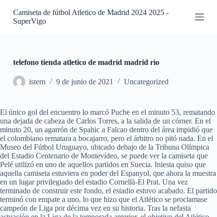
S
Camiseta de fútbol Atletico de Madrid 2024 2025 -
a
SuperVigo
l
t
a
r
a
telefono tienda atletico de madrid madrid rio
l
c
istern
9 de junio de 2021
Uncategorized
o
n
t
El único gol del encuentro lo marcó Puche en el minuto 53, rematando
e
una dejada de cabeza de Carlos Torres, a la salida de un córner. En el
n
minuto 20, un agarrón de Spahic a Falcao dentro del área impidió que
i
el colombiano rematara a bocajarro, pero el árbitro no pitó nada. En el
d
Museo del Fútbol Uruguayo, ubicado debajo de la Tribuna Olímpica
o
del Estadio Centenario de Montevídeo, se puede ver la camiseta que
Pelé utilizó en uno de aquellos partidos en Suecia. Iniesta quiso que
aquella camiseta estuviera en poder del Espanyol, que ahora la muestra
en un lugar privilegiado del estadio Cornellà-El Prat. Una vez
terminado de construir este fondo, el estadio estuvo acabado. El partido
terminó con empate a uno, lo que hizo que el Atlético se proclamase
campeón de Liga por décima vez en su historia. Tras la nefasta
actuación en la Liga de la temporada anterior, el objetivo del Atlético