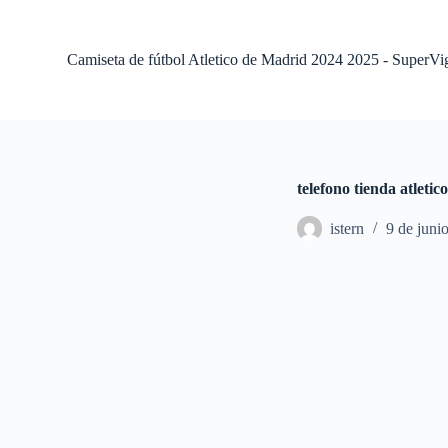
S
a
l
Camiseta de fútbol Atletico de Madrid 2024 2025 - SuperVi
t
a
r
a
l
c
o
telefono tienda atleti
n
t
istern
9 de juni
e
n
i
d
o