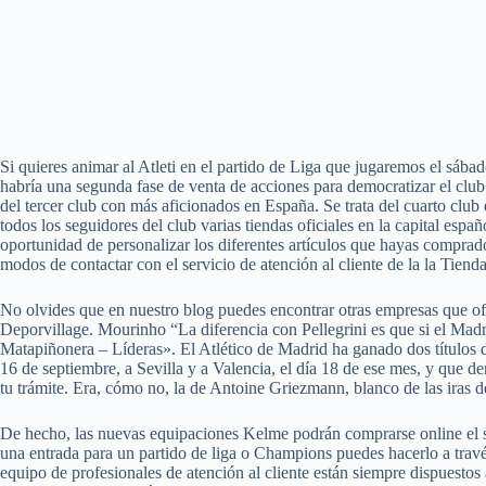
Si quieres animar al Atleti en el partido de Liga que jugaremos el sába
habría una segunda fase de venta de acciones para democratizar el club
del tercer club con más aficionados en España. Se trata del cuarto club
todos los seguidores del club varias tiendas oficiales en la capital esp
oportunidad de personalizar los diferentes artículos que hayas comprado
modos de contactar con el servicio de atención al cliente de la la Tiend
No olvides que en nuestro blog puedes encontrar otras empresas que ofr
Deporvillage. Mourinho “La diferencia con Pellegrini es que si el Mad
Matapiñonera – Líderas». El Atlético de Madrid ha ganado dos títulos 
16 de septiembre, a Sevilla y a Valencia, el día 18 de ese mes, y que d
tu trámite. Era, cómo no, la de Antoine Griezmann, blanco de las iras 
De hecho, las nuevas equipaciones Kelme podrán comprarse online el sáb
una entrada para un partido de liga o Champions puedes hacerlo a través
equipo de profesionales de atención al cliente están siempre dispuestos 