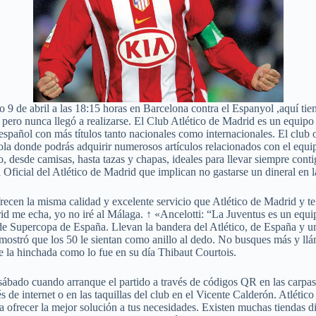
do 9 de abril a las 18:15 horas en Barcelona contra el Espanyol ,aquí ti
 pero nunca llegó a realizarse. El Club Atlético de Madrid es un equipo
 español con más títulos tanto nacionales como internacionales. El club 
añola donde podrás adquirir numerosos artículos relacionados con el equip
, desde camisas, hasta tazas y chapas, ideales para llevar siempre conti
a Oficial del Atlético de Madrid que implican no gastarse un dineral en l
ecen la misma calidad y excelente servicio que Atlético de Madrid y te 
rid me echa, yo no iré al Málaga. ↑ «Ancelotti: “La Juventus es un equ
de Supercopa de España. Llevan la bandera del Atlético, de España y un
emostró que los 50 le sientan como anillo al dedo. No busques más y llám
de la hinchada como lo fue en su día Thibaut Courtois.
ado cuando arranque el partido a través de códigos QR en las carpas int
 de internet o en las taquillas del club en el Vicente Calderón. Atlétic
a ofrecer la mejor solución a tus necesidades. Existen muchas tiendas di