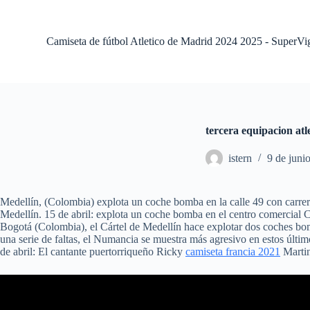
S
a
l
Camiseta de fútbol Atletico de Madrid 2024 2025 - SuperVi
t
a
r
a
l
c
o
tercera equipacion atl
n
t
istern
9 de juni
e
n
i
d
Medellín, (Colombia) explota un coche bomba en la calle 49 con carrera 
o
Medellín. 15 de abril: explota un coche bomba en el centro comercial Ce
Bogotá (Colombia), el Cártel de Medellín hace explotar dos coches b
una serie de faltas, el Numancia se muestra más agresivo en estos último
de abril: El cantante puertorriqueño Ricky
camiseta francia 2021
Martin