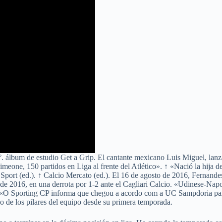
°. álbum de estudio Get a Grip. El cantante mexicano Luis Miguel, lanz
meone, 150 partidos en Liga al frente del Atlético». ↑ «Nació la hija d
llo Sport (ed.). ↑ Calcio Mercato (ed.). El 16 de agosto de 2016, Ferna
de 2016, en una derrota por 1-2 ante el Cagliari Calcio. «Udinese-Napo
. «O Sporting CP informa que chegou a acordo com a UC Sampdoria para
no de los pilares del equipo desde su primera temporada.