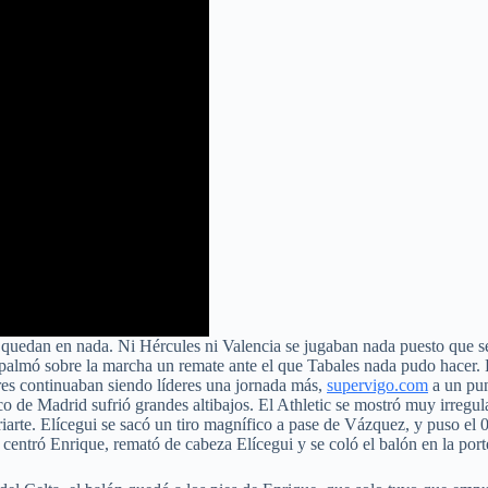
e quedan en nada. Ni Hércules ni Valencia se jugaban nada puesto que s
mpalmó sobre la marcha un remate ante el que Tabales nada pudo hacer. 
ores continuaban siendo líderes una jornada más,
supervigo.com
a un pun
co de Madrid sufrió grandes altibajos. El Athletic se mostró muy irregul
arte. Elícegui se sacó un tiro magnífico a pase de Vázquez, y puso el 
 centró Enrique, remató de cabeza Elícegui y se coló el balón en la port