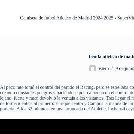
S
a
l
Camiseta de fútbol Atletico de Madrid 2024 2025 - SuperVi
t
a
r
a
l
c
o
tienda atletico de mad
n
t
istern
9 de juni
e
n
i
d
Al poco rato tomó el control del partido el Racing, pero se estrellaba
o
creando constantes peligros y haciéndose poco a poco con el control del
lejano, fuerte y raso; devolvió la ventaja a los visitantes. Tras llegar 
de forma idéntica al primero: Enrique centra y Campos la manda de un c
portería. A los 32 minutos, en una arrancada del Athletic, Inchausti ca