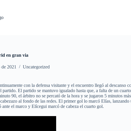
go
rid en gran via
o de 2021
Uncategorized
 continuamente con la defensa visitante y el encuentro llegó al descans
 partido. El partido se mantuvo igualado hasta que, a falta de un cuarto
el minuto 90, el árbitro no se percató de la hora y se jugaron 5 minutos 
abezazo al fondo de las redes. El primer gol lo marcó Elías, lanzando u
yó ante el marco y Elícegui marcó de cabeza el cuarto gol.