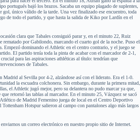
rla para hacer el tercero. En el minuto 18, Adrián ganó la espalda a la
quipo portugués bajó los brazos. Sacaba un equipo plagado de suplentes,
gol, único válido de la tarde. Una vez finalizado ese encuentro, toda
rgo de todo el partido, y que hasta la salida de Kiko por Lardín en el
 ocasión clara que Tabales consiguió parar y, en el minuto 22, Ruiz
 fue rematado por Gabilondo, marcando el cuarto gol de la noche. Puso el
. Empezó dominando el Athletic en el centro contrario, y el juego se
artido. El partido tenía toda la pinta de acabar con el marcador de 2-1,
ucial para las aspiraciones athléticas al título: tendrían que
ntervenciones de Tabales.
Madrid al Sevilla por 4-2, alzándose así con el liderato. Era el 1-0.
tunidad la escuadra colchonera. Sin embargo, durante la primera mitad,
las, el Athletic jugó mejor, pero su delantera no pudo marcar ya que,
e que retornó las tablas al marcador. En el minuto 25, Vázquez se sacó
b Atlético de Madrid Femenino juega de local en el Centro Deportivo
el Tottenham Hotspur salieron al campo con pantalones algo más largos
enviarnos un correo electrónico en nuestro propio sitio de Internet.