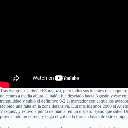
Tras ese gol se animó el Zaragoza, pero todos sus intentos de ataque s
un centro a media altura, el balón fue desviado hacia Agustín y éste e
tranquilidad y subió el definitivo 0-2 al marcador con el que los aviad
recibido una falta en la zona defensiva. Durante los años 2000 el Atléti
Vázquez, y estuvo a punto de marcar en un disparo lejano que salvó Uri
provocando un córner, y llegó el gol de la forma clásica de este equipo: