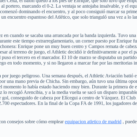
l Celta, el balón quedó a los pies de Enrique, que solo tuvo que empuja
d al portero, marcando el 0-2. La ventaja se antojaba insalvable, y el e
 comenzó dominando el encuentro, y al poco consiguió marcar su primer 
e un encuentro espantoso del Atlético, que solo trianguló una vez a lo la
 vez en cuando se sacaba una arrancada por la banda izquierda. Tuvo una
. Durante este tiempo extrarreglamentario, un corner puesto por Enrique
 colchonera: Enrique pone un muy buen centro y Campos remata de cabeza
sar al terreno de juego, el Athletic decidió ir definitivamente a por el p
puso el tercero en el marcador. El 10 de marzo se disputaba un partido cr
ego en todo momento, y si no llegaron a marcar fue por las meritorias i
 por juego peligroso. Una semana después, el Athletic Aviación batió en 
ó por una mano previa de Chicha. Sin embargo, aún tuvo una última opor
 el momento lo había estado haciendo muy bien. Durante la primera de el
z lo recogió Arencibia, y a la media vuelta se sacó un disparo imparabl
mer gol, conseguido de cabeza por Elícegui a centro de Vázquez. El Clu
.700 espectadores. En la final de la Copa FA de 1991, los jugadores d
o con consejos sobre cómo emplear
equipacion atletico de madrid
, puede 