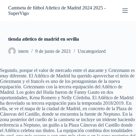
S
Camiseta de fútbol Atletico de Madrid 2024 2025 -
a
SuperVigo
l
t
a
r
a
tienda atletico de madrid en sevilla
l
c
istern
9 de junio de 2021
Uncategorized
o
n
t
Segundo, porque el valor de mercado entre el atacante y Griezmann es
e
muy diferente. El Atlético de Madrid ha querido aprovechar el tirón de
n
Griezmann y el francés es uno de los protagonistas de la nueva
i
equipación. Griezmann con la tercera equipación del Atlético de
d
Madrid. Los goles del Huila fueron de Fanny Gauto en dos
o
oportunidades, Kena Romero y Nelly Córdoba. El Atlético de Madrid
ha desvelado su tercera equipación para la temporada 2018/2019. En
ella, se ve el mapa de la ciudad de Madrid, en concreto de la Plaza de
Cánovas del Castillo, donde se encuentra la fuente de Neptuno. En la
zona posterior del cuello de la camiseta se incluye un tridente haciendo
referencia a Neptuno, un guiño a la Plaza Cánovas del Castillo donde
el Atlético celebra sus títulos. La equipación combina dos tonalidades
de azul, uno más oscuro y con otro más claro y en la zona posterior del