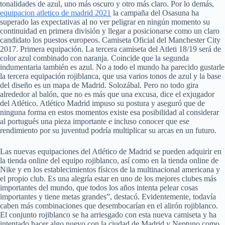
tonalidades de azul, uno más oscuro y otro más claro. Por lo demás,
equipacion atletico de madrid 2021
la campaña del Osasuna ha
superado las expectativas al no ver peligrar en ningún momento su
continuidad en primera división y llegar a posicionarse como un claro
candidato los puestos europeos. Camiseta Oficial del Manchester City
2017. Primera equipación. La tercera camiseta del Atleti 18/19 será de
color azul combinado con naranja. Coincide que la segunda
indumentaria también es azul. No a todo el mundo ha parecido gustarle
la tercera equipación rojiblanca, que usa varios tonos de azul y la base
del diseño es un mapa de Madrid. Solozábal. Pero no todo gira
alrededor al balón, que no es más que una excusa, dice el exjugador
del Atlético. Atlético Madrid impuso su postura y aseguró que de
ninguna forma en estos momentos existe esa posibilidad al considerar
al portugués una pieza importante e incluso conocer que ese
rendimiento por su juventud podría multiplicar su arcas en un futuro.
Las nuevas equipaciones del Atlético de Madrid se pueden adquirir en
la tienda online del equipo rojiblanco, así como en la tienda online de
Nike y en los establecimientos físicos de la multinacional americana y
el propio club. Es una alegría estar en uno de los mejores clubes más
importantes del mundo, que todos los años intenta pelear cosas
importantes y tiene metas grandes”, destacó. Evidentemente, todavía
caben más combinaciones que desembocarían en el alirón rojiblanco.
El conjunto rojiblanco se ha arriesgado con esta nueva camiseta y ha
intentado hacer algo nuevo con la ciudad de Madrid y Neptuno como