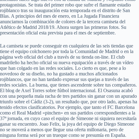
protagonistas. Se trata del primer robo que sufre el flamante estadio
rojiblanco tras su inauguración esta temporada en el distrito de San
Blas. A principios del mes de enero, en La Jugada Financiera
anunciamos la combinación de colores de la tercera camiseta del
Atlético de Madrid 2018/19. Ahora surgen las primeras fotos. Su
presentación oficial esta prevista para el mes de septiembre.
La camiseta se puede conseguir en cualquiera de las seis tiendas que
tiene el equipo colchonero por toda la Comunidad de Madrid o en la
página web oficial del club a través de su tienda on-line. El club
madrileño ha hecho oficial su nueva equipación a través de un vídeo
que han colgado en las redes sociales. Lo cierto es que, pese a lo
novedoso de su diseño, no ha gustado a muchos aficionados
rojiblancos, que no han tardado expresar sus quejas a través de las
redes sociales. La buena, que tienes ascendente sobre tus compañeros.
El blog de Axel Torres sobre fútbol internacional. El Osasuna acabó
con una pequeña mala racha de tres partidos sin ganar con un apurado
triunfo sobre el Cádiz (3-2), un resultado que, por otro lado, apenas ha
tenido efectos clasificatorios. Por ejemplo, que tanto el FC Barcelona
como el Real Madrid «pinchen» en sus partidos correspondientes a la
37ª jornada, en cuyo caso el equipo de Simeone ni siquiera necesitaría
ganar su encuentro. Joao Felix, la joya del equipo de Diego Simeone
no se moverá a menos que llegue una oferta millonaria, pero de
ninguna forma será por un trueque como se presumía en España.