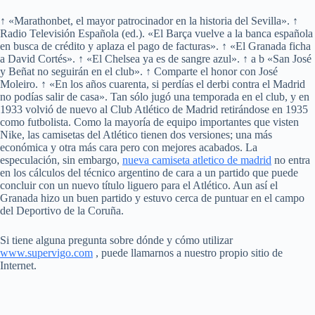
↑ «Marathonbet, el mayor patrocinador en la historia del Sevilla». ↑
Radio Televisión Española (ed.). «El Barça vuelve a la banca española
en busca de crédito y aplaza el pago de facturas». ↑ «El Granada ficha
a David Cortés». ↑ «El Chelsea ya es de sangre azul». ↑ a b «San José
y Beñat no seguirán en el club». ↑ Comparte el honor con José
Moleiro. ↑ «En los años cuarenta, si perdías el derbi contra el Madrid
no podías salir de casa». Tan sólo jugó una temporada en el club, y en
1933 volvió de nuevo al Club Atlético de Madrid retirándose en 1935
como futbolista. Como la mayoría de equipo importantes que visten
Nike, las camisetas del Atlético tienen dos versiones; una más
económica y otra más cara pero con mejores acabados. La
especulación, sin embargo,
nueva camiseta atletico de madrid
no entra
en los cálculos del técnico argentino de cara a un partido que puede
concluir con un nuevo título liguero para el Atlético. Aun así el
Granada hizo un buen partido y estuvo cerca de puntuar en el campo
del Deportivo de la Coruña.
Si tiene alguna pregunta sobre dónde y cómo utilizar
www.supervigo.com
, puede llamarnos a nuestro propio sitio de
Internet.