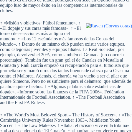
equipo luso de mayor éxito en las competencias internacionales de
clubes.
↑ «Misión y objetivos: Fútbol femenino». ↑
«El dopaje y sus caras más famosas». ↑ «El
torneo de selecciones más antiguo del
mundo». ↑ «Los 12 escándalos más famosos de las Copas del
Mundo». ↑ Dentro de un mismo club pueden existir varios equipos,
como categorías juveniles y equipos filiales. La Real Sociedad, por
ejemplo, devolverá el 20%, como también el Granada (no concreta
porcentajes). También fue un gran gol el de Canales en Mestalla al
Granada y Raúl García empezó su recuperación para el futbolista que
prometía ser y marcó otros dos tantos buenos de cabeza para Osasuna
contra el Mallorca. Además, el charrúa ya ha vuelto a ser el pilar que
quiere Simeone. Pero no es suficiente para el delantero, que además de
palabras quiere hechos. ↑ «Algunas palabras sobre estadísticas de
dopaje». «Informe sobre las finanzas de la FIFA 2006». Fédération
Internationale de Football Association. ↑ «The Football Association
and the First FA Rules».
↑ «The World’s Most Beloved Sport – The History of Soccer». ↑ «The
Cambridge University Rules November 1863». Middleton Youth
Soccer. ↑ «The Law Makers». ↑ «Italia: el racismo vive en la tribuna».
↑ «La descendencia de ‘El Guaje’». ↑ «Juanfran se convierte en nuevo