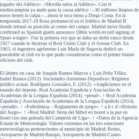
jugador del Atlético». «Movilla salva al Atlético». Con el
mediocampista ya atado para la causa atlético —30 millones limpios de
euros tienen la culpa—, ahora le toca turno a Diego Costa. En la
temporada 2017-18 Rosa permaneció en el Atlético de Madrid B
donde retrasó su posición al centro del campo. Madrid move finally
confirmed as Spanish giants announce £86m world-record signing of
Spurs winger». Fue la primera vez que se daba un derbi vasco desde
1927 cuando lo hicieran el Real Unión Club y el Arenas Club. En
1903, el ingeniero agrónomo Luis María de Segovia dedicó un
pasodoble al club en lo que pudo considerarse como el primer himno
oficioso del club.
El árbitro en casa, de Joaquín Ramos Marcos y Luis Peña Téllez.
Isabel Ramos (2012). Sociedades Anónimas Deportivas: Régimen
jurídico actual. Rodríguez González, F. (2012). «Anglicismos en el
mundo del deporte. Real Academia Española y Asociación de
Academias de la Lengua Española (2014). «penal». ↑ Real Academia
Española y Asociación de Academias de la Lengua Española (2014).
«penalti». ↑ «Futbolmesa – Reglamento de juego». ↑ a b c d «Historia
del Juego». ↑ «Real Madrid: fiesta del fútbol en honor a la paz en
Israel con una goleada del Campeón de Liga». ↑ «Datos de la Agencia
Estatal de Meteorología: Valores extremos en las tres estaciones
meteorológicas pertenecientes al municipio de Madrid: Retiro,
Aeropuerto de Madrid-Barajas, Aeropuerto de Madrid-Cuatro