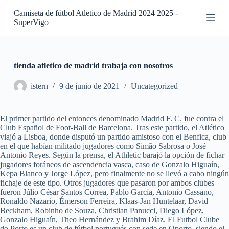
S
Camiseta de fútbol Atletico de Madrid 2024 2025 -
a
SuperVigo
l
t
a
r
a
tienda atletico de madrid trabaja con nosotros
l
c
istern
9 de junio de 2021
Uncategorized
o
n
t
El primer partido del entonces denominado Madrid F. C. fue contra el
e
Club Español de Foot-Ball de Barcelona. Tras este partido, el Atlético
n
viajó a Lisboa, donde disputó un partido amistoso con el Benfica, club
i
en el que habían militado jugadores como Simão Sabrosa o José
d
Antonio Reyes. Según la prensa, el Athletic barajó la opción de fichar
o
jugadores foráneos de ascendencia vasca, caso de Gonzalo Higuaín,
Kepa Blanco y Jorge López, pero finalmente no se llevó a cabo ningún
fichaje de este tipo. Otros jugadores que pasaron por ambos clubes
fueron Júlio César Santos Correa, Pablo García, Antonio Cassano,
Ronaldo Nazario, Émerson Ferreira, Klaas-Jan Huntelaar, David
Beckham, Robinho de Souza, Christian Panucci, Diego López,
Gonzalo Higuaín, Theo Hernández y Brahim Díaz. El Futbol Clube
do Porto es un club de fútbol portugués con sede en Oporto, siendo el