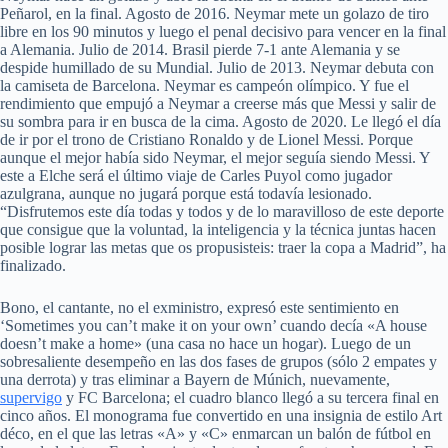
Peñarol, en la final. Agosto de 2016. Neymar mete un golazo de tiro
libre en los 90 minutos y luego el penal decisivo para vencer en la final
a Alemania. Julio de 2014. Brasil pierde 7-1 ante Alemania y se
despide humillado de su Mundial. Julio de 2013. Neymar debuta con
la camiseta de Barcelona. Neymar es campeón olímpico. Y fue el
rendimiento que empujó a Neymar a creerse más que Messi y salir de
su sombra para ir en busca de la cima. Agosto de 2020. Le llegó el día
de ir por el trono de Cristiano Ronaldo y de Lionel Messi. Porque
aunque el mejor había sido Neymar, el mejor seguía siendo Messi. Y
este a Elche será el último viaje de Carles Puyol como jugador
azulgrana, aunque no jugará porque está todavía lesionado.
“Disfrutemos este día todas y todos y de lo maravilloso de este deporte
que consigue que la voluntad, la inteligencia y la técnica juntas hacen
posible lograr las metas que os propusisteis: traer la copa a Madrid”, ha
finalizado.
Bono, el cantante, no el exministro, expresó este sentimiento en
‘Sometimes you can’t make it on your own’ cuando decía «A house
doesn’t make a home» (una casa no hace un hogar). Luego de un
sobresaliente desempeño en las dos fases de grupos (sólo 2 empates y
una derrota) y tras eliminar a Bayern de Múnich, nuevamente,
supervigo
y FC Barcelona; el cuadro blanco llegó a su tercera final en
cinco años. El monograma fue convertido en una insignia de estilo Art
déco, en el que las letras «A» y «C» enmarcan un balón de fútbol en