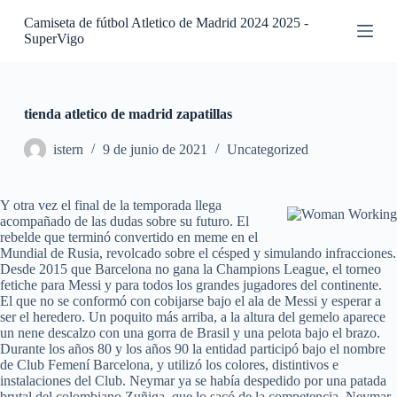
S
Camiseta de fútbol Atletico de Madrid 2024 2025 -
a
SuperVigo
l
t
a
r
a
tienda atletico de madrid zapatillas
l
c
istern
9 de junio de 2021
Uncategorized
o
n
t
Y otra vez el final de la temporada llega
e
acompañado de las dudas sobre su futuro. El
n
rebelde que terminó convertido en meme en el
i
Mundial de Rusia, revolcado sobre el césped y simulando infracciones.
d
Desde 2015 que Barcelona no gana la Champions League, el torneo
o
fetiche para Messi y para todos los grandes jugadores del continente.
El que no se conformó con cobijarse bajo el ala de Messi y esperar a
ser el heredero. Un poquito más arriba, a la altura del gemelo aparece
un nene descalzo con una gorra de Brasil y una pelota bajo el brazo.
Durante los años 80 y los años 90 la entidad participó bajo el nombre
de Club Femení Barcelona, y utilizó los colores, distintivos e
instalaciones del Club. Neymar ya se había despedido por una patada
brutal del colombiano Zuñiga, que lo sacó de la competencia. Neymar