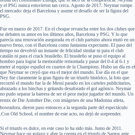
y el PSG nunca estuvieron tan cerca. Agosto de 2017. Neymar rompe
el mercado: deja el Barcelona y asume el desafío de ser la figura del
PSG.
Fue en marzo de 2017. En el choque revancha entre los dos clubes que
se debaten su amor en los últimos años, Barcelona y PSG. Y lo que
parecía una renovación asegurada en el club parisino ahora mutó en un
nuevo freno, con el Barcelona como fantasma expectante. El paso del
tiempo no devolvió un instante de felicidad similar ni para el club
catalán ni para el crack brasileño. El brasileño se puso el equipo al
hombro para lograr la memorable remontada y pasar del 0-4 al 6-1 y
meter al equipo español en cuartos de la Champions. Hubo un día en el
que Neymar se creyó que era el mejor del mundo. Ese día en el que
Ney fue claramente la gran figura de un triunfo histórico, la foto que
recorrió el mundo fue la de Messi parado en los carteles publicitarios,
abrazado a los hinchas y gritando desaforado el gol agónico. Neymar
no pudo separar la barrera de ser el peor mejor jugador del mundo. Un
remix de Die Antother Die, con imágenes de una Madonna atleta,
boxeadora, dieron paso entonces a la segunda parte del espectáculo
.Con Old School, el nombre de este acto, no dejó de sorprender.
Si el triunfo es dulce, en este caso lo ha sido más. Junio de 2011.
Neymar hace un golazo y abre la cuenta en el triunfo de Santos ante