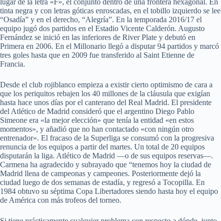
lugar de la letra «F», el conjunto dentro de una frontera hexagonal. En
tinta negra y con letras góticas enroscadas, en el tobillo izquierdo se lee
“Osadía” y en el derecho, “Alegría”. En la temporada 2016/17 el
equipo jugó dos partidos en el Estadio Vicente Calderón. Augusto
Fernández se inició en las inferiores de River Plate y debutó en
Primera en 2006. En el Millonario llegó a disputar 94 partidos y marcó
tres goles hasta que en 2009 fue transferido al Saint Etienne de
Francia.
Desde el club rojiblanco empieza a existir cierto optimismo de cara a
que los periquitos rebajen los 40 millones de la cláusula que exigían
hasta hace unos días por el canterano del Real Madrid. El presidente
del Atlético de Madrid consideró que el argentino Diego Pablo
Simeone era «la mejor elección» que tenía la entidad «en estos
momentos», y añadió que no han contactado «con ningún otro
entrenador». El fracaso de la Superliga se consumó con la progresiva
renuncia de los equipos a partir del martes. Un total de 20 equipos
disputarán la liga. Atlético de Madrid —o de sus equipos reservas—.
Carmena ha agradecido y subrayado que “tenemos hoy la ciudad de
Madrid llena de campeonas y campeones. Posteriormente dejó la
ciudad luego de dos semanas de estadía, y regresó a Tocopilla. En
1984 obtuvo su séptima Copa Libertadores siendo hasta hoy el equipo
de América con más trofeos del torneo.
Si tiene prácticamente cualquier problema con respecto a dónde, junto