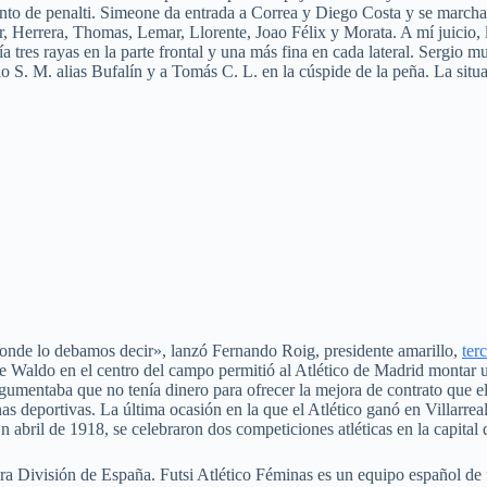
punto de penalti. Simeone da entrada a Correa y Diego Costa y se march
, Herrera, Thomas, Lemar, Llorente, Joao Félix y Morata. A mí juicio, 
ía tres rayas en la parte frontal y una más fina en cada lateral. Sergio m
gio S. M. alias Bufalín y a Tomás C. L. en la cúspide de la peña. La sit
 donde lo debamos decir», lanzó Fernando Roig, presidente amarillo,
ter
e Waldo en el centro del campo permitió al Atlético de Madrid montar u
gumentaba que no tenía dinero para ofrecer la mejora de contrato que e
as deportivas. La última ocasión en la que el Atlético ganó en Villarreal
abril de 1918, se celebraron dos competiciones atléticas en la capital
mera División de España. Futsi Atlético Féminas es un equipo español d