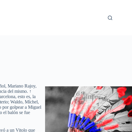
añol, Mariano Rajoy,
encia del mismo. ↑
rcelona, esto es, la
terio; Waldo, Míchel,
o por golpear a Miguel
o el balón se fue
ayó a un Vitolo que