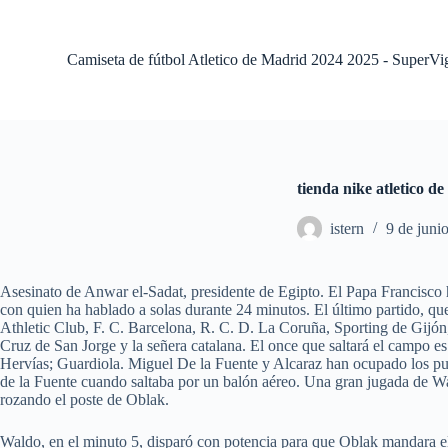
S
a
l
Camiseta de fútbol Atletico de Madrid 2024 2025 - SuperVi
t
a
r
a
l
c
o
tienda nike atletico d
n
t
istern
9 de juni
e
n
i
d
Asesinato de Anwar el-Sadat, presidente de Egipto. El Papa Francisco 
o
con quien ha hablado a solas durante 24 minutos. El último partido, que
Athletic Club, F. C. Barcelona, R. C. D. La Coruña, Sporting de Gijón,
Cruz de San Jorge y la señera catalana. El once que saltará el campo 
Hervías; Guardiola. Miguel De la Fuente y Alcaraz han ocupado los pu
de la Fuente cuando saltaba por un balón aéreo. Una gran jugada de Wal
rozando el poste de Oblak.
Waldo, en el minuto 5, disparó con potencia para que Oblak mandara el b