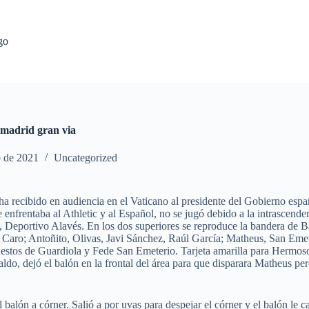
go
e madrid gran via
o de 2021
Uncategorized
ha recibido en audiencia en el Vaticano al presidente del Gobierno esp
 enfrentaba al Athletic y al Español, no se jugó debido a la intrascend
 Deportivo Alavés. En los dos superiores se reproduce la bandera de Ba
es Caro; Antoñito, Olivas, Javi Sánchez, Raúl García; Matheus, San Eme
estos de Guardiola y Fede San Emeterio. Tarjeta amarilla para Hermos
do, dejó el balón en la frontal del área para que disparara Matheus per
alón a córner. Salió a por uvas para despejar el córner y el balón le c