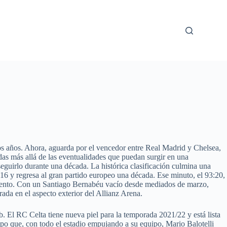
llos años. Ahora, aguarda por el vencedor entre Real Madrid y Chelsea,
das más allá de las eventualidades que puedan surgir en una
eguirlo durante una década. La histórica clasificación culmina una
16 y regresa al gran partido europeo una década. Ese minuto, el 93:20,
momento. Con un Santiago Bernabéu vacío desde mediados de marzo,
ada en el aspecto exterior del Allianz Arena.
b. El RC Celta tiene nueva piel para la temporada 2021/22 y está lista
mpo que, con todo el estadio empujando a su equipo, Mario Balotelli