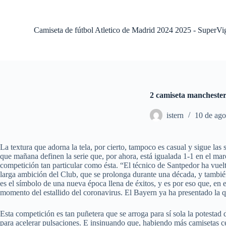
S
a
l
Camiseta de fútbol Atletico de Madrid 2024 2025 - SuperVi
t
a
r
a
l
c
o
2 camiseta manchester
n
t
istern
10 de ago
e
n
i
d
La textura que adorna la tela, por cierto, tampoco es casual y sigue la
o
que mañana definen la serie que, por ahora, está igualada 1-1 en el mar
competición tan particular como ésta. “El técnico de Santpedor ha vuel
larga ambición del Club, que se prolonga durante una década, y también
es el símbolo de una nueva época llena de éxitos, y es por eso que, 
momento del estallido del coronavirus. El Bayern ya ha presentado la qu
Esta competición es tan puñetera que se arroga para sí sola la potestad 
para acelerar pulsaciones. E insinuando que, habiendo más camisetas ce