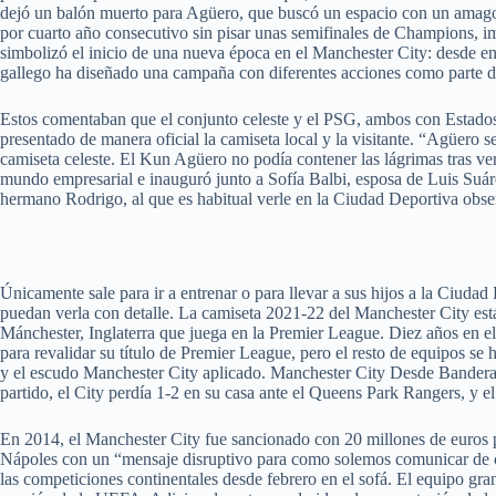
dejó un balón muerto para Agüero, que buscó un espacio con un amago,
por cuarto año consecutivo sin pisar unas semifinales de Champions, i
simbolizó el inicio de una nueva época en el Manchester City: desde en
gallego ha diseñado una campaña con diferentes acciones como parte de
Estos comentaban que el conjunto celeste y el PSG, ambos con Estados 
presentado de manera oficial la camiseta local y la visitante. “Agüero s
camiseta celeste. El Kun Agüero no podía contener las lágrimas tras v
mundo empresarial e inauguró junto a Sofía Balbi, esposa de Luis Suár
hermano Rodrigo, al que es habitual verle en la Ciudad Deportiva obser
Únicamente sale para ir a entrenar o para llevar a sus hijos a la Ciudad
puedan verla con detalle. La camiseta 2021-22 del Manchester City está
Mánchester, Inglaterra que juega en la Premier League. Diez años en el
para revalidar su título de Premier League, pero el resto de equipos s
y el escudo Manchester City aplicado. Manchester City Desde Bandera. 
partido, el City perdía 1-2 en su casa ante el Queens Park Rangers, y e
En 2014, el Manchester City fue sancionado con 20 millones de euros po
Nápoles con un “mensaje disruptivo para como solemos comunicar de cos
las competiciones continentales desde febrero en el sofá. El equipo gr