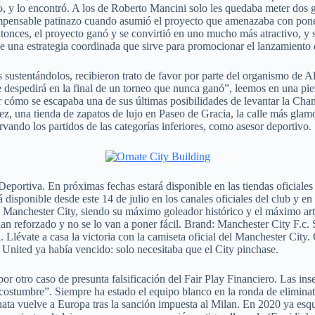
 y lo encontró. A los de Roberto Mancini solo les quedaba meter dos 
mpensable patinazo cuando asumió el proyecto que amenazaba con poner a
tonces, el proyecto ganó y se convirtió en uno mucho más atractivo, y s
 una estrategia coordinada que sirve para promocionar el lanzamiento 
sustentándolos, recibieron trato de favor por parte del organismo de A
e despedirá en la final de un torneo que nunca ganó”, leemos en una piez
er cómo se escapaba una de sus últimas posibilidades de levantar la Ch
ez, una tienda de zapatos de lujo en Paseo de Gracia, la calle más gla
vando los partidos de las categorías inferiores, como asesor deportivo.
 Deportiva. En próximas fechas estará disponible en las tiendas oficiale
 disponible desde este 14 de julio en los canales oficiales del club y 
 Manchester City, siendo su máximo goleador histórico y el máximo arti
e han reforzado y no se lo van a poner fácil. Brand: Manchester City F.
Llévate a casa la victoria con la camiseta oficial del Manchester City
l United ya había vencido: solo necesitaba que el City pinchase.
r otro caso de presunta falsificación del Fair Play Financiero. Las in
tumbre”. Siempre ha estado el equipo blanco en la ronda de eliminator
anata vuelve a Europa tras la sanción impuesta al Milan. En 2020 ya es