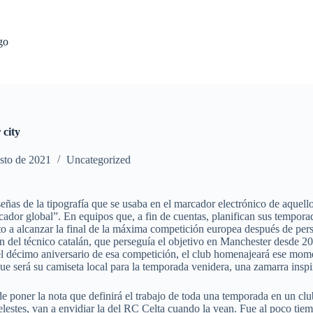
go
 city
sto de 2021
Uncategorized
s señas de la tipografía que se usaba en el marcador electrónico de aque
cador global”. En equipos que, a fin de cuentas, planifican sus tempora
to a alcanzar la final de la máxima competición europea después de pers
 del técnico catalán, que perseguía el objetivo en Manchester desde 20
en el décimo aniversario de esa competición, el club homenajeará ese 
e será su camiseta local para la temporada venidera, una zamarra inspir
de poner la nota que definirá el trabajo de toda una temporada en un clu
lestes, van a envidiar la del RC Celta cuando la vean. Fue al poco tie