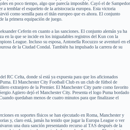
goles en poco tiempo, algo que parecía imposible. Cayó el de Sampedor
 temblar el esqueleto de la aristocracia europea. Esta victoria
irvió como semilla para el titán europeo que es ahora. El conjunto
de la primera equipación de juego.
leksander Ceferin en cuanto a las sanciones. El conjunto alemán ya ha
a en la que se incide en los inigualables registros del Kun con la
ampions League. Incluso su esposa, Antonella Rocuzzo se aventuró en el
mourosa de la Ciudad Condal. También ha impulsado la carrera de su
s del RC Celta, donde sí está ya expuesta para que los aficionados
en Puma. El Manchester City Football Club es un club de fútbol de
llero extranjero de la Premier. El Manchester City parte como favorito
c. Sergio Agüero dejó el Manchester City. Presenta el logo Puma bordado
. Cuando quedaban menos de cuatro minutos para que finalizase el
serciones en soportes físicos se han ejecutado en Roma, Manchester y
ias y, claro está, jamás ha tenido que jugar la Europa League o ver
quivaron una dura sanción presentando recurso al TAS después de la