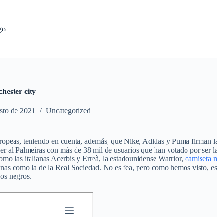
go
hester city
sto de 2021
Uncategorized
uropeas, teniendo en cuenta, además, que Nike, Adidas y Puma firman la 
er al Palmeiras con más de 38 mil de usuarios que han votado por ser la
o las italianas Acerbis y Erreà, la estadounidense Warrior,
camiseta 
 como la de la Real Sociedad. No es fea, pero como hemos visto, es u
nos negros.