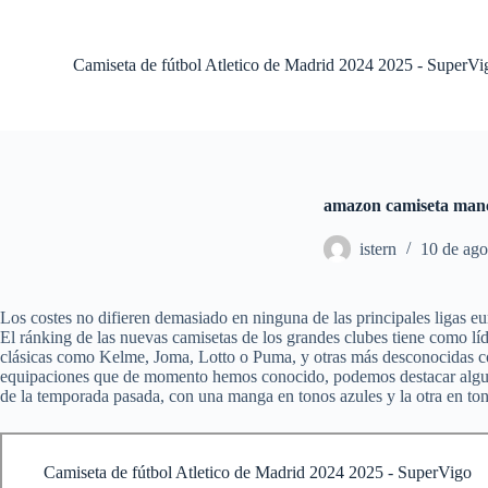
S
a
l
Camiseta de fútbol Atletico de Madrid 2024 2025 - SuperVi
t
a
r
a
l
c
o
amazon camiseta manc
n
t
istern
10 de ago
e
n
i
d
Los costes no difieren demasiado en ninguna de las principales ligas e
o
El ránking de las nuevas camisetas de los grandes clubes tiene como líd
clásicas como Kelme, Joma, Lotto o Puma, y otras más desconocidas com
equipaciones que de momento hemos conocido, podemos destacar algunas
de la temporada pasada, con una manga en tonos azules y la otra en to