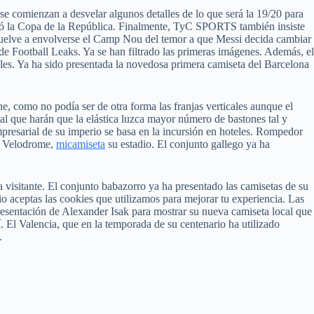
se comienzan a desvelar algunos detalles de lo que será la 19/20 para
stó la Copa de la República. Finalmente, TyC SPORTS también insiste
 vuelve a envolverse el Camp Nou del temor a que Messi decida cambiar
 de Football Leaks. Ya se han filtrado las primeras imágenes. Además, el
ales. Ya ha sido presentada la novedosa primera camiseta del Barcelona
e, como no podía ser de otra forma las franjas verticales aunque el
ual que harán que la elástica luzca mayor número de bastones tal y
empresarial de su imperio se basa en la incursión en hoteles. Rompedor
el Velodrome,
micamiseta
su estadio. El conjunto gallego ya ha
la visitante. El conjunto babazorro ya ha presentado las camisetas de su
io aceptas las cookies que utilizamos para mejorar tu experiencia. Las
resentación de Alexander Isak para mostrar su nueva camiseta local que
 El Valencia, que en la temporada de su centenario ha utilizado
.