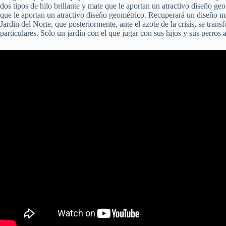
dos tipos de hilo brillante y mate que le aportan un atractivo diseño ge
que le aportan un atractivo diseño geométrico. Recuperará un diseño má
Jardín del Norte, que posteriormente, ante el azote de la crisis, se tran
particulares. Solo un jardín con el que jugar con sus hijos y sus perros a