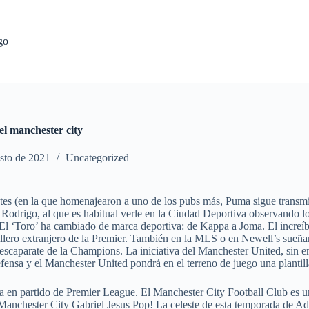
go
el manchester city
sto de 2021
Uncategorized
s (en la que homenajearon a uno de los pubs más, Puma sigue transmitien
odrigo, al que es habitual verle en la Ciudad Deportiva observando los
a. El ‘Toro’ ha cambiado de marca deportiva: de Kappa a Joma. El incr
lero extranjero de la Premier. También en la MLS o en Newell’s sueñan 
 el escaparate de la Champions. La iniciativa del Manchester United, si
fensa y el Manchester United pondrá en el terreno de juego una plantilla
 ya en partido de Premier League. El Manchester City Football Club es u
 Manchester City Gabriel Jesus Pop! La celeste de esta temporada de Ad