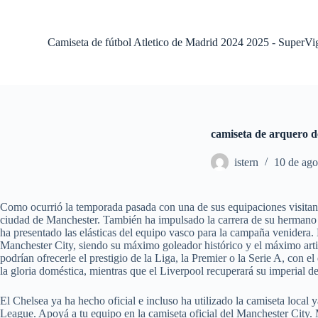
S
a
l
Camiseta de fútbol Atletico de Madrid 2024 2025 - SuperVi
t
a
r
a
l
c
o
camiseta de arquero d
n
t
istern
10 de ago
e
n
i
d
Como ocurrió la temporada pasada con una de sus equipaciones visitante
o
ciudad de Manchester. También ha impulsado la carrera de su hermano R
ha presentado las elásticas del equipo vasco para la campaña venider
Manchester City, siendo su máximo goleador histórico y el máximo artil
podrían ofrecerle el prestigio de la Liga, la Premier o la Serie A, con
la gloria doméstica, mientras que el Liverpool recuperará su imperial de
El Chelsea ya ha hecho oficial e incluso ha utilizado la camiseta local
League. Apoyá a tu equipo en la camiseta oficial del Manchester City.