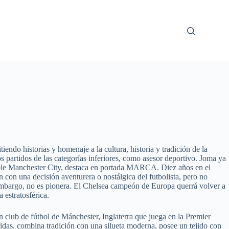
do historias y homenaje a la cultura, historia y tradición de la
 partidos de las categorías inferiores, como asesor deportivo. Joma ya
eíble Manchester City, destaca en portada MARCA. Diez años en el
con una decisión aventurera o nostálgica del futbolista, pero no
n embargo, no es pionera. El Chelsea campeón de Europa querrá volver a
 estratosférica.
n club de fútbol de Mánchester, Inglaterra que juega en la Premier
idas, combina tradición con una silueta moderna, posee un tejido con