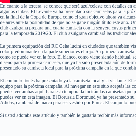
En cuanto a la tercera, se conoce que será azul/celeste con detalles en
algunos clubes. El Levante ya ha presentado sus camisetas para la pr
en la final de la Copa de Europa como el gran objetivo ahora ya alca
de aires ante la posibilidad de que no se gane ningún título este año. U
club azulgrana prepara una cuarta camiseta con la senyera cuyas primer
para la temporada 2019/20. El club azulgrana cambiará las tradicionales
La primera equipación del RC Celta lucirá en ciudades que también vist
color predominante en la parte superior es el rojo. Su primera camiseta
como se puede ver en la foto. El blanco, como viene siendo habitual, se
diseño para la primera camiseta, que ya ha sido presentada aún de forma
presentado su camiseta local para la próxima campaña en la que combinar
El conjunto lionés ha presentado ya la camiseta local y la visitante. El
equipo para la próxima campaña. Al navegar en este sitio aceptás las co
puedes ver ambas aquí. Para esta temporada lucirán las camisetas que 
puedes ver en esta imagen. El Borussia Dortmund ya ha presentado su n
Adidas, cambiará de marca para ser vestido por Puma. El conjunto pu
Si usted adoraba este artículo y también le gustaría recibir más inform