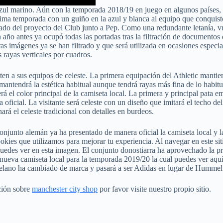
 azul marino. Aún con la temporada 2018/19 en juego en algunos países, 
óxima temporada con un guiño en la azul y blanca al equipo que conqui
nzado del proyecto del Club junto a Pep. Como una redundante letanía,
n año antes ya ocupó todas las portadas tras la filtración de documentos
as imágenes ya se han filtrado y que será utilizada en ocasiones especi
 rayas verticales por cuadros.
en a sus equipos de celeste. La primera equipación del Athletic mantien
 mantendrá la estética habitual aunque tendrá rayas más fina de lo habit
rá el color principal de la camiseta local. La primera y principal pata 
 oficial. La visitante será celeste con un diseño que imitará el techo d
á el celeste tradicional con detalles en burdeos.
 conjunto alemán ya ha presentado de manera oficial la camiseta local y 
okies que utilizamos para mejorar tu experiencia. Al navegar en este sit
puedes ver en esta imagen. El conjunto donostiarra ha aprovechado la p
ueva camiseta local para la temporada 2019/20 la cual puedes ver aquí.
celano ha cambiado de marca y pasará a ser Adidas en lugar de Hummel
ación sobre
manchester city shop
por favor visite nuestro propio sitio.