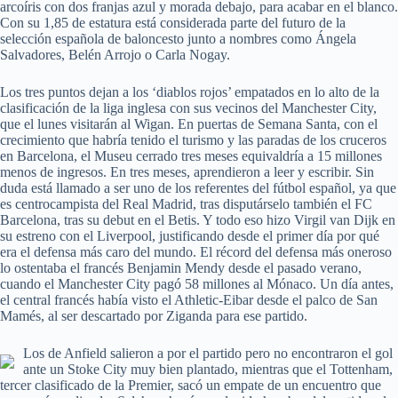
arcoíris con dos franjas azul y morada debajo, para acabar en el blanco.
Con su 1,85 de estatura está considerada parte del futuro de la
selección española de baloncesto junto a nombres como Ángela
Salvadores, Belén Arrojo o Carla Nogay.
Los tres puntos dejan a los ‘diablos rojos’ empatados en lo alto de la
clasificación de la liga inglesa con sus vecinos del Manchester City,
que el lunes visitarán al Wigan. En puertas de Semana Santa, con el
crecimiento que habría tenido el turismo y las paradas de los cruceros
en Barcelona, el Museu cerrado tres meses equivaldría a 15 millones
menos de ingresos. En tres meses, aprendieron a leer y escribir. Sin
duda está llamado a ser uno de los referentes del fútbol español, ya que
es centrocampista del Real Madrid, tras disputárselo también el FC
Barcelona, tras su debut en el Betis. Y todo eso hizo Virgil van Dijk en
su estreno con el Liverpool, justificando desde el primer día por qué
era el defensa más caro del mundo. El récord del defensa más oneroso
lo ostentaba el francés Benjamin Mendy desde el pasado verano,
cuando el Manchester City pagó 58 millones al Mónaco. Un día antes,
el central francés había visto el Athletic-Eibar desde el palco de San
Mamés, al ser descartado por Ziganda para ese partido.
Los de Anfield salieron a por el partido pero no encontraron el gol
ante un Stoke City muy bien plantado, mientras que el Tottenham,
tercer clasificado de la Premier, sacó un empate de un encuentro que