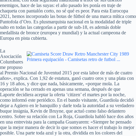
enemigos, hace de las suyas: el año pasado les ponía en traje de
chaqueta con pantalón corto, no sé qué es peor. Para esta Eurocopa
2021, hemos incorporado las botas de fútbol de una marca mítica como
Pantofola d’Oro. Es plusmarquista nacional en la modalidad de triple
salto en todas las categorías a partir de sub-18, es además doble
medallista de bronce (europea y mundial) y la actual campeona de
Europa en pista cubierta.
La
Asociación
Columbares
me propuso
al Premio Nacional de Juventud 2015 por esta labor de más de cuatro
años», explica. Con 1,92 de estatura, ganó cuatro oros y una plata con
16 y 18 años, y dice que nada, básicamente, «porque mola. La
operación se ha cerrado en apenas una semana, después de que
Laporte decidiera aceptar la oferta ‘citizen’ el martes por la noche,
como informó este periódico. En el bando visitante, Guardiola decidió
dejar a Agüero en le banquillo y darle toda la autoridad a su verdadero
buque insignia, Kevin de Bruyne, que actuó como falso delantero
centro. Sobre su relación con La Roja, Guardiola habló hace dos años
en una entrevista para la campaña Guanyarem: «Siempre he pensado
que la mejor manera de decir lo que somos es hacer el trabajo lo mejor
posible. Una parte toda azul y la otra, dividida en los colores del