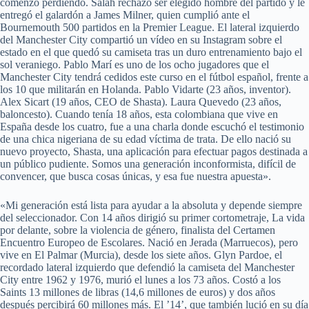
comenzó perdiendo. Salah rechazó ser elegido hombre del partido y le
entregó el galardón a James Milner, quien cumplió ante el
Bournemouth 500 partidos en la Premier League. El lateral izquierdo
del Manchester City compartió un vídeo en su Instagram sobre el
estado en el que quedó su camiseta tras un duro entrenamiento bajo el
sol veraniego. Pablo Marí es uno de los ocho jugadores que el
Manchester City tendrá cedidos este curso en el fútbol español, frente a
los 10 que militarán en Holanda. Pablo Vidarte (23 años, inventor).
Alex Sicart (19 años, CEO de Shasta). Laura Quevedo (23 años,
baloncesto). Cuando tenía 18 años, esta colombiana que vive en
España desde los cuatro, fue a una charla donde escuchó el testimonio
de una chica nigeriana de su edad víctima de trata. De ello nació su
nuevo proyecto, Shasta, una aplicación para efectuar pagos destinada a
un público pudiente. Somos una generación inconformista, difícil de
convencer, que busca cosas únicas, y esa fue nuestra apuesta».
«Mi generación está lista para ayudar a la absoluta y depende siempre
del seleccionador. Con 14 años dirigió su primer cortometraje, La vida
por delante, sobre la violencia de género, finalista del Certamen
Encuentro Europeo de Escolares. Nació en Jerada (Marruecos), pero
vive en El Palmar (Murcia), desde los siete años. Glyn Pardoe, el
recordado lateral izquierdo que defendió la camiseta del Manchester
City entre 1962 y 1976, murió el lunes a los 73 años. Costó a los
Saints 13 millones de libras (14,6 millones de euros) y dos años
después percibirá 60 millones más. El ’14’, que también lució en su día