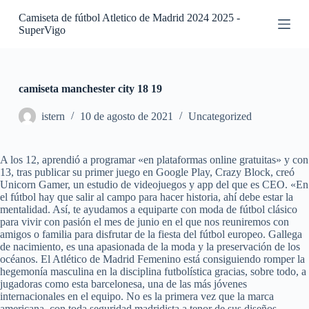
S
Camiseta de fútbol Atletico de Madrid 2024 2025 -
a
SuperVigo
l
t
a
r
a
camiseta manchester city 18 19
l
c
istern
10 de agosto de 2021
Uncategorized
o
n
t
A los 12, aprendió a programar «en plataformas online gratuitas» y con
e
13, tras publicar su primer juego en Google Play, Crazy Block, creó
n
Unicorn Gamer, un estudio de videojuegos y app del que es CEO. «En
i
el fútbol hay que salir al campo para hacer historia, ahí debe estar la
d
mentalidad. Así, te ayudamos a equiparte con moda de fútbol clásico
o
para vivir con pasión el mes de junio en el que nos reuniremos con
amigos o familia para disfrutar de la fiesta del fútbol europeo. Gallega
de nacimiento, es una apasionada de la moda y la preservación de los
océanos. El Atlético de Madrid Femenino está consiguiendo romper la
hegemonía masculina en la disciplina futbolística gracias, sobre todo, a
jugadoras como esta barcelonesa, una de las más jóvenes
internacionales en el equipo. No es la primera vez que la marca
americana, con toda seguridad madridista a tenor de sus diseños