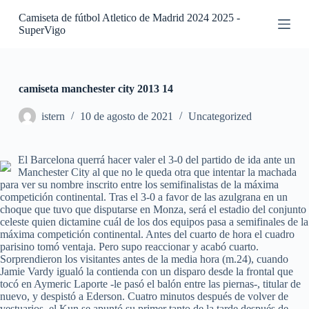
S
Camiseta de fútbol Atletico de Madrid 2024 2025 -
a
SuperVigo
l
t
a
r
a
camiseta manchester city 2013 14
l
c
istern
10 de agosto de 2021
Uncategorized
o
n
t
El Barcelona querrá hacer valer el 3-0 del partido de ida ante un
e
Manchester City al que no le queda otra que intentar la machada
n
para ver su nombre inscrito entre los semifinalistas de la máxima
i
competición continental. Tras el 3-0 a favor de las azulgrana en un
d
choque que tuvo que disputarse en Monza, será el estadio del conjunto
o
celeste quien dictamine cuál de los dos equipos pasa a semifinales de la
máxima competición continental. Antes del cuarto de hora el cuadro
parisino tomó ventaja. Pero supo reaccionar y acabó cuarto.
Sorprendieron los visitantes antes de la media hora (m.24), cuando
Jamie Vardy igualó la contienda con un disparo desde la frontal que
tocó en Aymeric Laporte -le pasó el balón entre las piernas-, titular de
nuevo, y despistó a Ederson. Cuatro minutos después de volver de
vestuarios, el Kun se apuntó su primer tanto de la tarde después de