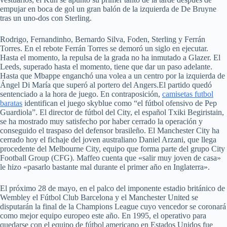
empujar en boca de gol un gran balón de la izquierda de De Bruyne
tras un uno-dos con Sterling.
Rodrigo, Fernandinho, Bernardo Silva, Foden, Sterling y Ferrán
Torres. En el rebote Ferrán Torres se demoró un siglo en ejecutar.
Hasta el momento, la repulsa de la grada no ha inmutado a Glazer. El
Leeds, superado hasta el momento, tiene que dar un paso adelante.
Hasta que Mbappe enganchó una volea a un centro por la izquierda de
Ángel Di María que superó al portero del Angers.El partido quedó
sentenciado a la hora de juego. En contraposición,
camisetas futbol
baratas
identifican el juego skyblue como “el fútbol ofensivo de Pep
Guardiola”. El director de fútbol del City, el español Txiki Begiristain,
se ha mostrado muy satisfecho por haber cerrado la operación y
conseguido el traspaso del defensor brasileño. El Manchester City ha
cerrado hoy el fichaje del joven australiano Daniel Arzani, que llega
procedente del Melbourne City, equipo que forma parte del grupo City
Football Group (CFG). Maffeo cuenta que «salir muy joven de casa»
le hizo «pasarlo bastante mal durante el primer año en Inglaterra».
El próximo 28 de mayo, en el palco del imponente estadio británico de
Wembley el Fútbol Club Barcelona y el Manchester United se
disputarán la final de la Champions League cuyo vencedor se coronará
como mejor equipo europeo este año. En 1995, el operativo para
quedarse con el equipo de fútbol americano en Estados Unidos fue