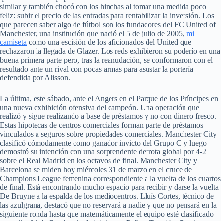
similar y también chocó con los hinchas al tomar una medida poco
feliz: subir el precio de las entradas para rentabilizar la inversión. Los
que parecen saber algo de fútbol son los fundadores del FC United of
Manchester, una institución que nació el 5 de julio de 2005,
mi
camiseta
como una escisión de los aficionados del United que
rechazaron la llegada de Glazer. Los reds exhibieron su poderío en una
buena primera parte pero, tras la reanudación, se conformaron con el
resultado ante un rival con pocas armas para asustar la portería
defendida por Alisson.
La última, este sábado, ante el Angers en el Parque de los Príncipes en
una nueva exhibición ofensiva del campeón. Una operación que
realizó y sigue realizando a base de préstamos y no con dinero fresco.
Estas hipotecas de centros comerciales forman parte de préstamos
vinculados a seguros sobre propiedades comerciales. Manchester City
clasificó cómodamente como ganador invicto del Grupo C y luego
demostró su intención con una sorprendente derrota global por 4-2
sobre el Real Madrid en los octavos de final. Manchester City y
Barcelona se miden hoy miércoles 31 de marzo en el cruce de
Champions League femenina correspondiente a la vuelta de los cuartos
de final. Está encontrando mucho espacio para recibir y darse la vuelta
De Bruyne a la espalda de los mediocentros. Lluís Cortes, técnico de
las azulgrana, destacó que no reservará a nadie y que no pensará en la
siguiente ronda hasta que matemáticamente el equipo esté clasificado