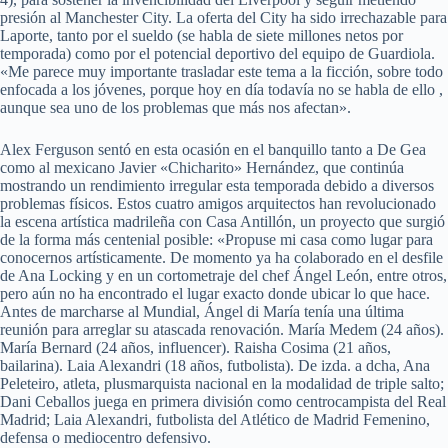
presión al Manchester City. La oferta del City ha sido irrechazable para
Laporte, tanto por el sueldo (se habla de siete millones netos por
temporada) como por el potencial deportivo del equipo de Guardiola.
«Me parece muy importante trasladar este tema a la ficción, sobre todo
enfocada a los jóvenes, porque hoy en día todavía no se habla de ello ,
aunque sea uno de los problemas que más nos afectan».
Alex Ferguson sentó en esta ocasión en el banquillo tanto a De Gea
como al mexicano Javier «Chicharito» Hernández, que continúa
mostrando un rendimiento irregular esta temporada debido a diversos
problemas físicos. Estos cuatro amigos arquitectos han revolucionado
la escena artística madrileña con Casa Antillón, un proyecto que surgió
de la forma más centenial posible: «Propuse mi casa como lugar para
conocernos artísticamente. De momento ya ha colaborado en el desfile
de Ana Locking y en un cortometraje del chef Ángel León, entre otros,
pero aún no ha encontrado el lugar exacto donde ubicar lo que hace.
Antes de marcharse al Mundial, Ángel di María tenía una última
reunión para arreglar su atascada renovación. María Medem (24 años).
María Bernard (24 años, influencer). Raisha Cosima (21 años,
bailarina). Laia Alexandri (18 años, futbolista). De izda. a dcha, Ana
Peleteiro, atleta, plusmarquista nacional en la modalidad de triple salto;
Dani Ceballos juega en primera división como centrocampista del Real
Madrid; Laia Alexandri, futbolista del Atlético de Madrid Femenino,
defensa o mediocentro defensivo.