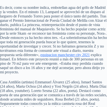
Es decir, como su nombre indica, embotellan agua del grifo de Madrid
y la venden. En el minuto 13, Lampard se aprovechó de un disparo al
larguero de Fernando Torres para poner el único tanto del partido. Tras
ganar el Premio Internacional de Poesía Ciudad de Melilla con Alzar el
duelo, publica La princesa, reinterpretación desde el punto de vista
feminista del manual de Maquiavelo. Se ha hecho popular como actriz
por la serie Skam -se reconoce tan feminista como su personaje, Nora-.
Desde entonces ya ha hecho otros tres. «La sobreinformación ha hecho
que toda mi generación pueda buscar lo que quiere, tenemos la
oportunidad de investigar y crecer. Si no fuéramos generación Z y no
tuviéramos esta forma de consumir arte visual a diario, nuestra
propuesta sería diferente»,
equipacion manchester city 2021
explica
Ismael. En febrero este proyecto reunió a más de 300 personas en un
piso de 70 m2 para ver arte emergente. «Estaba muy perdida cuando
saqué un disco a los 16 años y me dejé aconsejar, pero ahora dirijo yo
mi proyecto.
Casa Antillón (artistas) Emmanuel Álvarez (25 años), Ismael Santos
(24 años), Marta Ochoa (24 años) y Yosi Negrín (24 años). Marta Díaz
(18 años, youtuber). Loreto Sesma (22 años, poeta). Destacó como
poeta de una generación que se comunica a través de las redes sociales,
donde acumula miles de seguidores. Rosa Berbel (21 años, poeta).
Seguramente todas conocéis ya la mítica camiseta rosa del Real