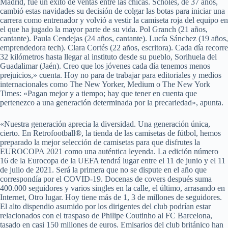
Madrid, fue un éxito de ventas entre las chicas. Scholes, de 37 años,
cambió estas navidades su decisión de colgar las botas para iniciar una
carrera como entrenador y volvió a vestir la camiseta roja del equipo en
el que ha jugado la mayor parte de su vida. Pol Granch (21 años,
cantante). Paula Cendejas (24 años, cantante). Lucía Sánchez (19 años,
emprendedora tech). Clara Cortés (22 años, escritora). Cada día recorre
32 kilómetros hasta llegar al instituto desde su pueblo, Sorihuela del
Guadalimar (Jaén). Creo que los jóvenes cada día tenemos menos
prejuicios,» cuenta. Hoy no para de trabajar para editoriales y medios
internacionales como The New Yorker, Medium o The New York
Times: «Pagan mejor y a tiempo; hay que tener en cuenta que
pertenezco a una generación determinada por la precariedad», apunta.
«Nuestra generación aprecia la diversidad. Una generación única,
cierto. En Retrofootball®, la tienda de las camisetas de fútbol, hemos
preparado la mejor selección de camisetas para que disfrutes la
EUROCOPA 2021 como una auténtica leyenda. La edición número
16 de la Eurocopa de la UEFA tendrá lugar entre el 11 de junio y el 11
de julio de 2021. Será la primera que no se dispute en el año que
correspondía por el COVID-19. Docenas de covers después suma
400.000 seguidores y varios singles en la calle, el último, arrasando en
Internet, Otro lugar. Hoy tiene más de 1, 3 de millones de seguidores.
El alto dispendio asumido por los dirigentes del club podrían estar
relacionados con el traspaso de Philipe Coutinho al FC Barcelona,
tasado en casi 150 millones de euros. Emisarios del club británico han