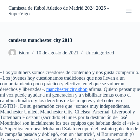
S
Camiseta de fútbol Atletico de Madrid 2024 2025 -
a
SuperVigo
l
t
a
r
a
camiseta manchester city 2013
l
c
istern
10 de agosto de 2021
Uncategorized
o
n
t
«Los youtubers somos creadores de contenido y nos gusta compartirlo.
e
«Los jóvenes hoy cuestionamos tradiciones que nos llevan a un
n
comportamiento poco práctico y efectivo, en el que se vulneran
i
derechos y libertades»,
manchester city shop
afirma. Quiero pensar que
d
mi voz puede ayudar a mi generación y a visibilizar temas como el
o
cambio climático y los derechos de las mujeres y del colectivo
LGTBI». De su generación cree que «somos muy independientes.
Manchester United, Manchester City, Chelsea, Arsernal, Liverpool y
Tottenham Hostspur (sacudido el lunes por la destitución de José
Mourinho) son inicialmente los tres equipos que habrían dado el «sí» a
la Superliga europea. Mohamed Salah recuperó el instinto goleador de
la campaña pasada y doblegó, con un ‘hat trick’, al Bournemouth (0-
4), para sostener la invencibilidad del Liverpool y seguir metiendo