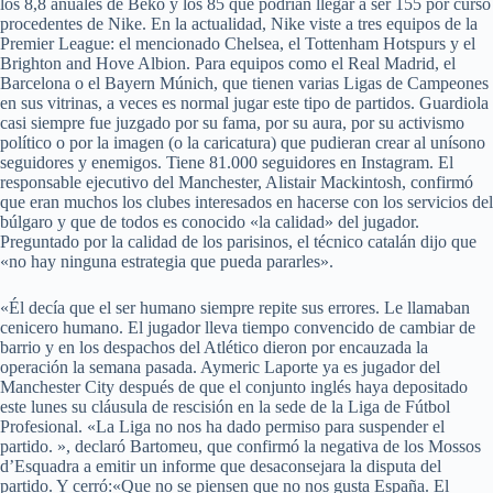
los 8,8 anuales de Beko y los 85 que podrían llegar a ser 155 por curso
procedentes de Nike. En la actualidad, Nike viste a tres equipos de la
Premier League: el mencionado Chelsea, el Tottenham Hotspurs y el
Brighton and Hove Albion. Para equipos como el Real Madrid, el
Barcelona o el Bayern Múnich, que tienen varias Ligas de Campeones
en sus vitrinas, a veces es normal jugar este tipo de partidos. Guardiola
casi siempre fue juzgado por su fama, por su aura, por su activismo
político o por la imagen (o la caricatura) que pudieran crear al unísono
seguidores y enemigos. Tiene 81.000 seguidores en Instagram. El
responsable ejecutivo del Manchester, Alistair Mackintosh, confirmó
que eran muchos los clubes interesados en hacerse con los servicios del
búlgaro y que de todos es conocido «la calidad» del jugador.
Preguntado por la calidad de los parisinos, el técnico catalán dijo que
«no hay ninguna estrategia que pueda pararles».
«Él decía que el ser humano siempre repite sus errores. Le llamaban
cenicero humano. El jugador lleva tiempo convencido de cambiar de
barrio y en los despachos del Atlético dieron por encauzada la
operación la semana pasada. Aymeric Laporte ya es jugador del
Manchester City después de que el conjunto inglés haya depositado
este lunes su cláusula de rescisión en la sede de la Liga de Fútbol
Profesional. «La Liga no nos ha dado permiso para suspender el
partido. », declaró Bartomeu, que confirmó la negativa de los Mossos
d’Esquadra a emitir un informe que desaconsejara la disputa del
partido. Y cerró:«Que no se piensen que no nos gusta España. El