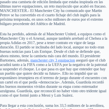
pasado una camiseta de edición limitada que estaba inspirada en las
últimas nueve equipaciones, un reto mayúsculo que acabó en fracaso.
MANCHESTER.- El Manchester City ha comunicado que Martin
Petrov se ha convertido en el cuarto fichaje del club inglés para la
próxima temporada, en unos ocho millones de euros por el extremo
búlgaro procedente del Atlético de Madrid.
Esta ha perdido, además de al Manchester United, a equipos como el
Manchester City o el Arsenal, aunque también arrebató al Chelsea a la
propia Adidas en 2017, pese a tener contrato en vigor de larga
duración. El partido se inclinaba del lado local, aunque no todo eran
buenas noticias para Luis Enrique. Desde el club se defiende que,
ahora mismo, tiene la camiseta más cara del mundo. El presidente
Bartomeu, además,
manchester city 3 equipacion
aseguró que el club
acudirá tanto a la FIFA como a la UEFA por la negativa de la patronal
a suspender el choque. Lo que pasa es que hay que entender que hay
un pueblo que quiere decidir su futuro». Ello no impidió que un
espontáneo irrumpiera en el terreno de juego durante el encuentro con
un cartel en el que pedía «democracia». Además, Guardiola recordó
los buenos momentos vividos durante su etapa como entrenador
azulgrana. Guardiola, que reconoció no haber visto otro tridente igual
como el que formó junto a Messi y Luis Suárez.
Para llegar a esta conclusión, suma los 33,5 millones de la aerolínea,