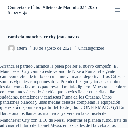
S
Camiseta de fútbol Atletico de Madrid 2024 2025 -
a
SuperVigo
l
t
a
r
a
camiseta manchester city jesus navas
l
c
istern
10 de agosto de 2021
Uncategorized
o
n
t
Arranca el partido , arranca la pelea por ser el nuevo campeón. El
e
Manchester City cambió este verano de Nike a Puma, el vigente
n
campeón defiende título con una nueva marca deportiva. Los Citizens
i
son los vigentes campeones de la Premier League y todas las quinielas
d
les dan como favoritos para revalidar título liguero. Muestra tus colores
o
con conjuntos de estilo de vida que puedes llevar en el día a día:
sudaderas, pantalones y camisetas Puma de los Citizens. Unos
pantalones blancos y unas medias celestes completan la equipación,
que estará disponible a partir del 16 de julio. CONFIRMADO (?) En
Barcelona los llamados manteros  ya venden la camiseta del
Manchester City con la 10 de Messi. Mientras el planeta fútbol trata de
adivinar el futuro de Lionel Messi, en las calles de Barcelona los