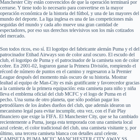
Manchester City están convencidos de que la operación terminará por
cerrarse. Y tiene todo lo necesario para convertirse en la mayor
operación económica de la historia del fútbol, y una de las mayores del
mundo del deporte. La liga inglesa es una de las competiciones más
seguidas del mundo y cada año mueve una gran cantidad de
espectadores, por eso sus derechos televisivos son los más cotizados
del mercado.
Son todos ricos, eso sí. El logotipo del fabricante alemán Puma y el del
patrocinador Etihad Airways son de color azul oscuro. El escudo del
club, el logotipo de Puma y el patrocinador de la camiseta son de color
cobre. En 2001-02, lograron ganar la Primera División, rompiendo el
récord de número de puntos en el camino y regresaron a la Premier
League después del momento más oscuro de su historia. Mostrar
lealtad al equipo de Man-City es más gratificante y favorecedor gracias
a la camiseta de la primera equipación: esta camiseta para niño y niña
lleva el emblema oficial del club MCFC y el logo de Puma en el
pecho. Una suma de otro planeta, que sólo podrían pagar los
petrodólares de los árabes dueños del club, que además idearon un
mecanismo legal para evitar incumplir, otra vez, con el Fair Play
financiero que exige la FIFA. El Manchester City, que se ha cambiado
recientemente a Puma, juega esta temporada con una camiseta local
azul celeste, el color tradicional del club, una camiseta visitante y, por
último, una tercera camiseta blanca con detalles azul celeste.
CAMISETA PUMA MCFC MANCHESTER CITY AWAY SS