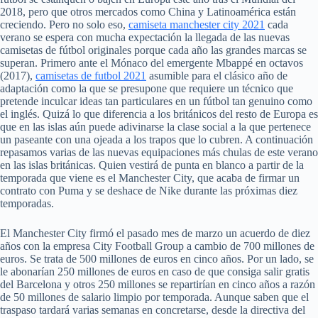
2018, pero que otros mercados como China y Latinoamérica están
creciendo. Pero no solo eso,
camiseta manchester city 2021
cada
verano se espera con mucha expectación la llegada de las nuevas
camisetas de fútbol originales porque cada año las grandes marcas se
superan. Primero ante el Mónaco del emergente Mbappé en octavos
(2017),
camisetas de futbol 2021
asumible para el clásico año de
adaptación como la que se presupone que requiere un técnico que
pretende inculcar ideas tan particulares en un fútbol tan genuino como
el inglés. Quizá lo que diferencia a los británicos del resto de Europa es
que en las islas aún puede adivinarse la clase social a la que pertenece
un paseante con una ojeada a los trapos que lo cubren. A continuación
repasamos varias de las nuevas equipaciones más chulas de este verano
en las islas británicas. Quien vestirá de punta en blanco a partir de la
temporada que viene es el Manchester City, que acaba de firmar un
contrato con Puma y se deshace de Nike durante las próximas diez
temporadas.
El Manchester City firmó el pasado mes de marzo un acuerdo de diez
años con la empresa City Football Group a cambio de 700 millones de
euros. Se trata de 500 millones de euros en cinco años. Por un lado, se
le abonarían 250 millones de euros en caso de que consiga salir gratis
del Barcelona y otros 250 millones se repartirían en cinco años a razón
de 50 millones de salario limpio por temporada. Aunque saben que el
traspaso tardará varias semanas en concretarse, desde la directiva del