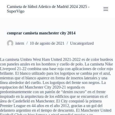
S
Camiseta de fútbol Atletico de Madrid 2024 2025 -
a
SuperVigo
l
t
a
r
a
comprar camiseta manchester city 2014
l
c
istern
10 de agosto de 2021
Uncategorized
o
n
t
La camiseta Umbro West Ham United 2021-2022 es de color burdeos
e
con paneles azules en los hombros y cuello de polo. La camiseta Nike
n
Liverpool 21-22 combina una base roja con aplicaciones de color rojo
i
brillante. El blanco utilizado para los logotipos se cambia por el azul,
d
mientras que el blanco aparece en forma de insertos laterales y una
o
línea alrededor del cuello. Los logotipos del frente son negros. La
equipacion del Manchester City 2020-21 segunda es
predominantemente con un patrón de “denim oscuro” en el frente
inspirado en la arquitectura de los edificios que se encuentran en el
área de Castlefield en Manchester. El City conquistó la primera
Premier League en 44 años en el año 2012, gracias a un gol del
delantero argentino en el tiempo de descuento. El Manchester United
Football Club se hizo famosa a nivel mundial gracias a su