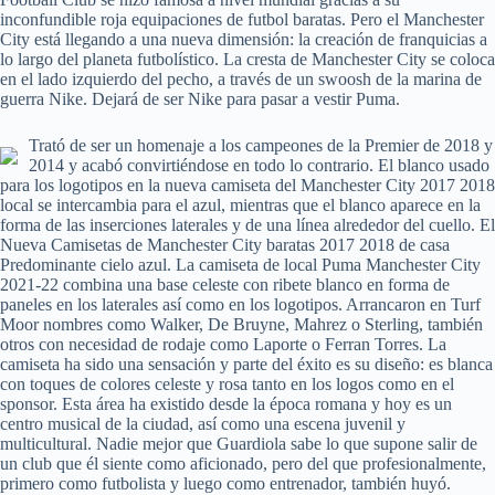
inconfundible roja equipaciones de futbol baratas. Pero el Manchester
City está llegando a una nueva dimensión: la creación de franquicias a
lo largo del planeta futbolístico. La cresta de Manchester City se coloca
en el lado izquierdo del pecho, a través de un swoosh de la marina de
guerra Nike. Dejará de ser Nike para pasar a vestir Puma.
Trató de ser un homenaje a los campeones de la Premier de 2018 y
2014 y acabó convirtiéndose en todo lo contrario. El blanco usado
para los logotipos en la nueva camiseta del Manchester City 2017 2018
local se intercambia para el azul, mientras que el blanco aparece en la
forma de las inserciones laterales y de una línea alrededor del cuello. El
Nueva Camisetas de Manchester City baratas 2017 2018 de casa
Predominante cielo azul. La camiseta de local Puma Manchester City
2021-22 combina una base celeste con ribete blanco en forma de
paneles en los laterales así como en los logotipos. Arrancaron en Turf
Moor nombres como Walker, De Bruyne, Mahrez o Sterling, también
otros con necesidad de rodaje como Laporte o Ferran Torres. La
camiseta ha sido una sensación y parte del éxito es su diseño: es blanca
con toques de colores celeste y rosa tanto en los logos como en el
sponsor. Esta área ha existido desde la época romana y hoy es un
centro musical de la ciudad, así como una escena juvenil y
multicultural. Nadie mejor que Guardiola sabe lo que supone salir de
un club que él siente como aficionado, pero del que profesionalmente,
primero como futbolista y luego como entrenador, también huyó.