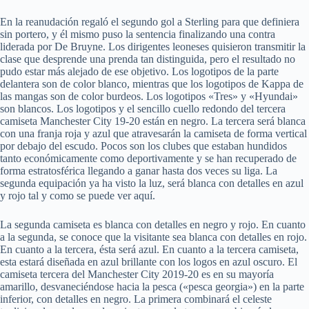
En la reanudación regaló el segundo gol a Sterling para que definiera
sin portero, y él mismo puso la sentencia finalizando una contra
liderada por De Bruyne. Los dirigentes leoneses quisieron transmitir la
clase que desprende una prenda tan distinguida, pero el resultado no
pudo estar más alejado de ese objetivo. Los logotipos de la parte
delantera son de color blanco, mientras que los logotipos de Kappa de
las mangas son de color burdeos. Los logotipos «Tres» y «Hyundai»
son blancos. Los logotipos y el sencillo cuello redondo del tercera
camiseta Manchester City 19-20 están en negro. La tercera será blanca
con una franja roja y azul que atravesarán la camiseta de forma vertical
por debajo del escudo. Pocos son los clubes que estaban hundidos
tanto económicamente como deportivamente y se han recuperado de
forma estratosférica llegando a ganar hasta dos veces su liga. La
segunda equipación ya ha visto la luz, será blanca con detalles en azul
y rojo tal y como se puede ver aquí.
La segunda camiseta es blanca con detalles en negro y rojo. En cuanto
a la segunda, se conoce que la visitante sea blanca con detalles en rojo.
En cuanto a la tercera, ésta será azul. En cuanto a la tercera camiseta,
esta estará diseñada en azul brillante con los logos en azul oscuro. El
camiseta tercera del Manchester City 2019-20 es en su mayoría
amarillo, desvaneciéndose hacia la pesca («pesca georgia») en la parte
inferior, con detalles en negro. La primera combinará el celeste