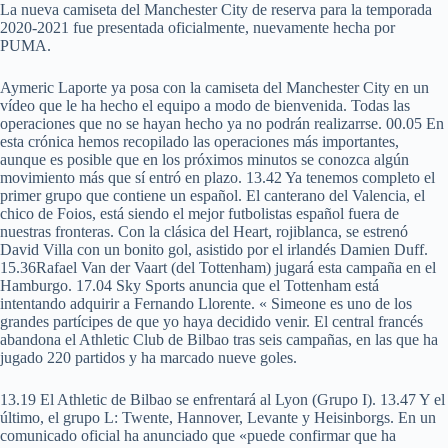
La nueva camiseta del Manchester City de reserva para la temporada
2020-2021 fue presentada oficialmente, nuevamente hecha por
PUMA.
Aymeric Laporte ya posa con la camiseta del Manchester City en un
vídeo que le ha hecho el equipo a modo de bienvenida. Todas las
operaciones que no se hayan hecho ya no podrán realizarrse. 00.05 En
esta crónica hemos recopilado las operaciones más importantes,
aunque es posible que en los próximos minutos se conozca algún
movimiento más que sí entró en plazo. 13.42 Ya tenemos completo el
primer grupo que contiene un español. El canterano del Valencia, el
chico de Foios, está siendo el mejor futbolistas español fuera de
nuestras fronteras. Con la clásica del Heart, rojiblanca, se estrenó
David Villa con un bonito gol, asistido por el irlandés Damien Duff.
15.36Rafael Van der Vaart (del Tottenham) jugará esta campaña en el
Hamburgo. 17.04 Sky Sports anuncia que el Tottenham está
intentando adquirir a Fernando Llorente. « Simeone es uno de los
grandes partícipes de que yo haya decidido venir. El central francés
abandona el Athletic Club de Bilbao tras seis campañas, en las que ha
jugado 220 partidos y ha marcado nueve goles.
13.19 El Athletic de Bilbao se enfrentará al Lyon (Grupo I). 13.47 Y el
último, el grupo L: Twente, Hannover, Levante y Heisinborgs. En un
comunicado oficial ha anunciado que «puede confirmar que ha