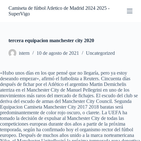
S
Camiseta de fútbol Atletico de Madrid 2024 2025 -
a
SuperVigo
l
t
a
r
a
tercera equipacion manchester city 2020
l
c
istern
10 de agosto de 2021
Uncategorized
o
n
t
«Hubo unos días en los que pensé que no llegaría, pero ya estoy
e
deseando empezar», afirmó el futbolista a Reuters. Cincuenta días
n
después de fichar por el Atlético el argentino Martin Demichelis
i
aterriza en el Manchester City de Manuel Pellegrini en uno de los
d
movimientos más raros del mercado de fichajes. El escudo del club se
o
deriva del escudo de armas del Manchester City Council. Segunda
Equipacion Camiseta Manchester City 2017 2018 baratas será
predominantemente de color rojo oscuro, o clarete. La UEFA ha
tomado la decisión de expulsar al Manchester City de todas las
competiciones europeas durante dos años a partir de la próxima
temporada, según ha confirmado hoy el organismo rector del fútbol
europeo. Después de muchos años unido a la marca norteamericana
Nike, el Manchester Unitedlucirá la próxima temporada ropa deportiva