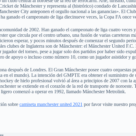
un cubo central al noroeste de la red de ferrocarril. Arte, turismo, cul
icket de Mánchester y representa al (histrórico) condado de Lancashi
Manchester City anteponen el orgullo nacional a las ganancias». El Cl
 ha ganado el campeonato de liga diecinueve veces, la Copa FA once ve
comunidad de 2002. Han ganado el campeonato de liga cuatro veces y la
ster que circula por el centro urbano, una fusión de varias carreteras 
 hicieron esperar, y pocos minutos después de comenzar el segundo peri
ipales clubes de Inglaterra son de Mánchester: el Mánchester United F.C.
 jugador del torneo, pese a jugar solo dos partidos por haber sido exp
ero de apoyo o incluso como número 10, como un jugador asistidor y go
ona después de Londres. El Gran Mánchester posee cuatro orquestas pro
rta en el mundo). La intención del GMPTE era obtener el suministro de 
l hockey de hielo profesional volvió al área a principios de 2007 con la
chester se extiende en el corazón de la red de transporte de noroeste
ía ligero comenzó a operar en 1992, llamado Mánchester Metrolink.
ación sobre
camiseta manchester united 2021
por favor visite nuestro prop
es