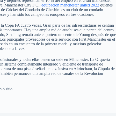
tura y deportes representan el 16 % del empleo en el Gran Mánchester.
re. Manchester City F.C.,
equipacion manchester united 2022
quienes
ub de Cricket del Condado de Cheshire es un club de un condado
ces y han sido los campeones europeos en tres ocasiones.
 Copa FA cuatro veces. Gran parte de las infraestructuras se centran
más importantes. Hay una amplia red de autobuses que parten del centro
odo, Smalling remató ante el portero un centro de Young después de que
 Los principales proveedores de este servicio son First Mánchester en el
ulsado en un encuentro de la primera ronda, y máximo goleador.
leador a la vez.
fesionales y todas ellas tienen su sede en Mánchester. La Orquesta
un sistema completamente integrado y eficiente de transporte de
 apertura de una pista diseñada en exclusiva en Altrincham, la Cúpula de
. También permanece una amplia red de canales de la Revolución
io sitio.