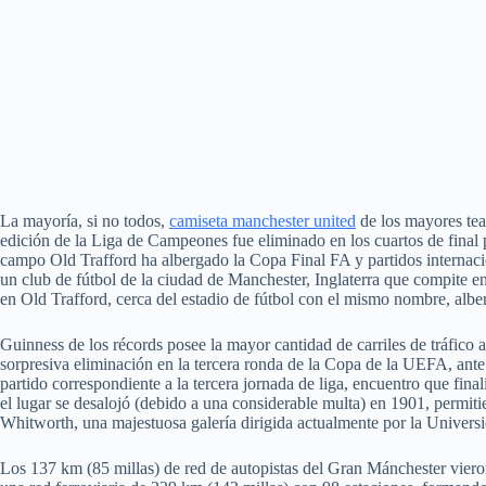
La mayoría, si no todos,
camiseta manchester united
de los mayores tea
edición de la Liga de Campeones fue eliminado en los cuartos de final po
campo Old Trafford ha albergado la Copa Final FA y partidos internaci
un club de fútbol de la ciudad de Manchester, Inglaterra que compite e
en Old Trafford, cerca del estadio de fútbol con el mismo nombre, alber
Guinness de los récords posee la mayor cantidad de carriles de tráfico
sorpresiva eliminación en la tercera ronda de la Copa de la UEFA, ant
partido correspondiente a la tercera jornada de liga, encuentro que fin
el lugar se desalojó (debido a una considerable multa) en 1901, permit
Whitworth, una majestuosa galería dirigida actualmente por la Universid
Los 137 km (85 millas) de red de autopistas del Gran Mánchester vieron