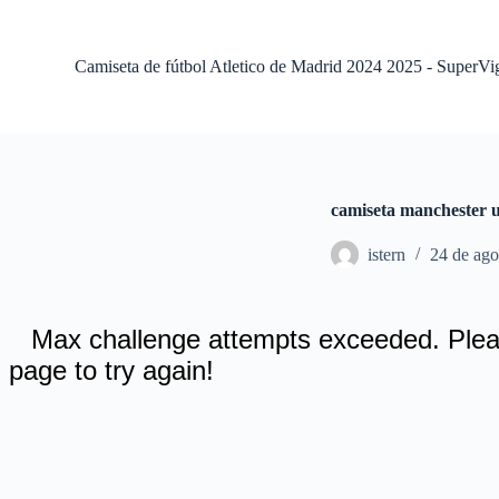
S
a
l
Camiseta de fútbol Atletico de Madrid 2024 2025 - SuperVi
t
a
r
a
l
c
o
camiseta manchester u
n
t
istern
24 de ago
e
n
i
d
o