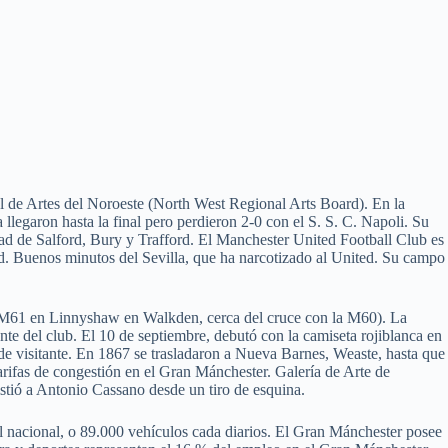
l de Artes del Noroeste (North West Regional Arts Board). En la
 llegaron hasta la final pero perdieron 2-0 con el S. S. C. Napoli. Su
dad de Salford, Bury y Trafford. El Manchester United Football Club es
ord. Buenos minutos del Sevilla, que ha narcotizado al United. Su campo
las (M61 en Linnyshaw en Walkden, cerca del cruce con la M60). La
te del club. El 10 de septiembre, debutó con la camiseta rojiblanca en
n de visitante. En 1867 se trasladaron a Nueva Barnes, Weaste, hasta que
rifas de congestión en el Gran Mánchester. Galería de Arte de
istió a Antonio Cassano desde un tiro de esquina.
al nacional, o 89.000 vehículos cada diarios. El Gran Mánchester posee