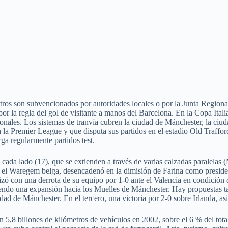
tros son subvencionados por autoridades locales o por la Junta Regiona
r la regla del gol de visitante a manos del Barcelona. En la Copa Italia
onales. Los sistemas de tranvía cubren la ciudad de Mánchester, la ciu
n la Premier League y que disputa sus partidos en el estadio Old Traff
ga regularmente partidos test.
 a cada lado (17), que se extienden a través de varias calzadas parale
e el Waregem belga, desencadenó en la dimisión de Farina como presiden
alizó con una derrota de su equipo por 1-0 ante el Valencia en condició
iendo una expansión hacia los Muelles de Mánchester. Hay propuestas ta
ad de Mánchester. En el tercero, una victoria por 2-0 sobre Irlanda, as
 5,8 billones de kilómetros de vehículos en 2002, sobre el 6 % del tot