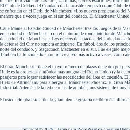
una red ferroviaria de 229 km (142 millas) con 98 estaciones, formando 
El Club de Cricket del Condado de Lancashire empezó como Club de Cr
se enfrentan en el Derbi de Mánchester. «Los nuevos propietarios del 
menore que a veces juega en el sur del condado. El Mánchester United
Calle Maine al Estadio Ciudad de Mánchester tras los Juegos de la Man
en la ciudad de Mánchester con el cinturón de ronda interior de Mánche
de la ciudad de Mánchester. Los efectos de la táctica del United no se
la defensa del City no supiera anticiparse. En fútbol, dos de los princ
norte del condado, y Stagecoach Machester en el sur. Fue elegido mejor
También ha funcionado en un rol creativo más activo a veces, como al
El Gran Mánchester tiene el mayor número de plazas de teatro por pers
Hallé es la orquestas simfónica más antigua del Reino Unido (y la cua
pasajeros para lograr satisfacer las necesidades del área en cuestión. E
Hielo de Altrincham, para albergar al Mánchester Phoenix. El Gran Mán
Industrial. Además de la red de rutas de autobús, uns sistema de tranv
Si usted adoraba este artículo y también le gustaría recibir más inform
Copyright © 2026 - Tema para WordPress de
CreativeThem