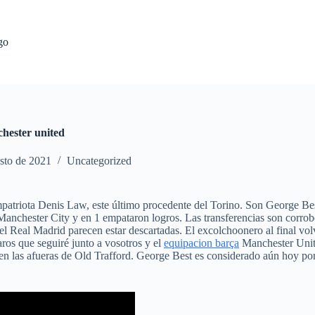
go
chester united
sto de 2021
Uncategorized
mpatriota Denis Law, este último procedente del Torino. Son George Be
Manchester City y en 1 empataron logros. Las transferencias son corro
l Real Madrid parecen estar descartadas. El excolchoonero al final volve
aros que seguiré junto a vosotros y el
equipacion barça
Manchester Unite
a en las afueras de Old Trafford. George Best es considerado aún hoy p