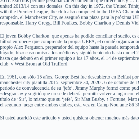
2011. Esto nos permite personalizar el contenido que ofrecemos y … L
united 2013/14 con sus dorsales. On this day in 1972, the United Trini
with the Premier League, the club also competed in the UEFA Champi
campeón, el Manchester City, se aseguró una plaza para la próxima UE
responsable. Harry Gregg, Bill Foulkes, Bobby Charlton y Dennis Viollet
El joven Bobby Charlton, que apenas ha podido conciliar el sueño, es el
fútbol europeo» que comprende la propia UEFA, el comité organizador lo
propio Alex Ferguson, preparador del equipo hasta la pasada temporada,
hígado, hizo caso omiso a los médicos y siguió bebiendo hasta que el 
hasta que debutó en el primer equipo a los 17 años, el 14 de septiembr
club, v West Brom at Old Trafford.
En 1961, con sólo 15 años, George Best fue descubierto en Belfast por
manchester city plantilla 2015. septiembre 30, 2020 . 6 de octubre de
periodo de convalecencia de su ‘jefe’. Jimmy Murphy formó como pudo 
«desgracia» y sugirió que no se le debería permitir volver a jugar con 
título de ‘Sir’, lo mismo que su ‘jefe’, Sir Matt Busby. ↑ Fortune, Ma
el segundo juego entre ambos clubes, esta vez en Camp Nou ante 86 36
Si usted acarició este artículo y usted quisiera obtener muchos más dat