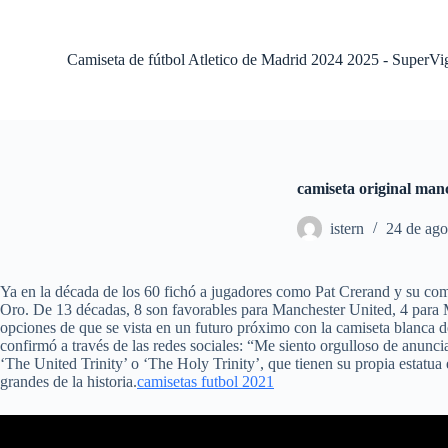
S
a
l
Camiseta de fútbol Atletico de Madrid 2024 2025 - SuperVi
t
a
r
a
l
c
o
camiseta original man
n
t
istern
24 de ago
e
n
i
d
Ya en la década de los 60 fichó a jugadores como Pat Crerand y su co
o
Oro. De 13 décadas, 8 son favorables para Manchester United, 4 para 
opciones de que se vista en un futuro próximo con la camiseta blanca de
confirmó a través de las redes sociales: “Me siento orgulloso de anunci
‘The United Trinity’ o ‘The Holy Trinity’, que tienen su propia estatu
grandes de la historia.
camisetas futbol 2021