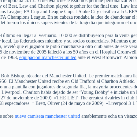
a temporada 2015-16 del Mancheste Esto nos permite personalizar el c
ty of Best, Law and Charlton played together for the final time. Law kn
ons League, FA Cup and League Cup. ↑ Stoke City clasifica a la UEF
FA Champions League. En su cabeza rondaba la idea de abandonar el fú
 fueron los únicos supervivientes de la tragedia que integraron el once
 último en llegar al vestuario. 10 000 se distribuyeron para la venta ge
cal, las federaciones miembro y su socios comerciales. Mientras que el
 reveló que el jugador le pidió marcharse a otro club antes de este ve
25 de noviembre de 2005 falleció a los 59 años en el Hospital Cromwel
e de 1963,
equipacion manchester united
ante el West Bromwich Albion 
 Bob Bishop, ojeador del Manchester United. Le premier match aura lieu
 1956. El Manchester United recibe en Old Trafford al Charlton Athleti
una plantilla con jugadores de segunda fila, la mayoría procedentes d
el Liverpool. Charlton había dejado de ser ‘Young Bobby’ e iniciaba un l
tt (27 de noviembre de 2009). «THE LIST: The greatest rivalries in club
8 espectadores. ↑ Brett, Oliver (24 de mayo de 2009). «Liverpool 3-1
os sobre
nueva camiseta manchester united
amablemente echa un vistazo 