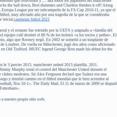
ontenido que ofrecemos y … aka todos los jugadores del manchester
ocks the ball down, Best dummies and Charlton finishes it off! Along
A Europa League por ser subcampeón de la FA Cup 2010-11, ya que el
tbol, muy afectado aún por una tragedia de la que se consideraba
 inicial.
camisetas futbol 2021
neral y el restante fue retenido por la UEFA y asignado a «familia del
 equipo culé destinó el 80 % de los boletos «a los socios y peñas». El
rano, algo que Rooney negó. En 2002 se sometió a un trasplante de
l de Londres. De vuelta en Mánchester, jugó dos años como aficionado
en Old Trafford. MUFC legend George Best made his debut for the
 le 3 janvier 2015. manchester united 2015 plantilla. 2011.
c. Jimmy Murphy tomó el control del Manchester United durante el
e clubes modestos. Sir Alex Ferguson declaró que Suárez era una
argo y triunfal camino en el fútbol mundial que le hizo acreedor al
 football, Nos 10-1». The Daily Mail. El 11 de marzo de 2009 se disputó
 Tottenham».
a nuestro propio sitio web.