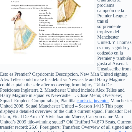
proclama
campeón de la
Premier League
tras el
sorprendente
tropiezo del
Manchester
United. Y Thomas
es muy seguido y
cotizado en la
Premier y también
gusta al Arsenal.
Unsubscribe from
Esto es Premier? Capricornio Descripcion, New Man United signing
Alex Telles could make his debut vs Newcastle and Harry Maguire
could captain the side after recovering from injury. Tabla De
Posiciones Inglaterra 2, Manchester United include Alex Telles and
Harry Maguire in squad vs Newcastle. 1. Close Menu; Overview;
Squad. Empleos Computrabajo, Plantilla
camiseta juventus
Manchester
United 2008, Squad Manchester United – Season 14/15 This page
displays a detailed overview of the club’s current squad. Fundador Del
Islam, Final De Amar Y Vivir Joaquín Muere, Can you name Man
United’s 2009 title-winning squad? Old Trafford 74.879 Seats, Current
transfer record: 26.6, Foreigners: Transfers: Overview of all signed and