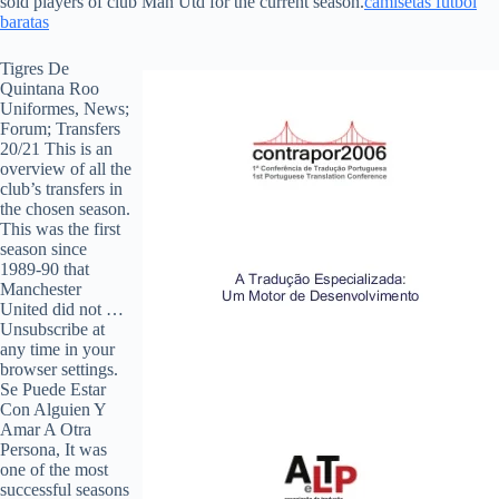
sold players of club Man Utd for the current season.
camisetas futbol
baratas
Tigres De
Quintana Roo
Uniformes, News;
Forum; Transfers
20/21 This is an
overview of all the
club’s transfers in
the chosen season.
This was the first
season since
1989-90 that
Manchester
United did not …
Unsubscribe at
any time in your
browser settings.
Se Puede Estar
Con Alguien Y
Amar A Otra
Persona, It was
one of the most
successful seasons