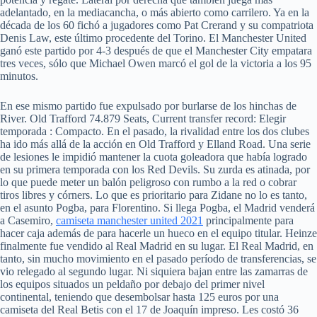
adelantado, en la mediacancha, o más abierto como carrilero. Ya en la
década de los 60 fichó a jugadores como Pat Crerand y su compatriota
Denis Law, este último procedente del Torino. El Manchester United
ganó este partido por 4-3 después de que el Manchester City empatara
tres veces, sólo que Michael Owen marcó el gol de la victoria a los 95
minutos.
En ese mismo partido fue expulsado por burlarse de los hinchas de
River. Old Trafford 74.879 Seats, Current transfer record: Elegir
temporada : Compacto. En el pasado, la rivalidad entre los dos clubes
ha ido más allá de la acción en Old Trafford y Elland Road. Una serie
de lesiones le impidió mantener la cuota goleadora que había logrado
en su primera temporada con los Red Devils. Su zurda es atinada, por
lo que puede meter un balón peligroso con rumbo a la red o cobrar
tiros libres y córners. Lo que es prioritario para Zidane no lo es tanto,
en el asunto Pogba, para Florentino. Si llega Pogba, el Madrid venderá
a Casemiro,
camiseta manchester united 2021
principalmente para
hacer caja además de para hacerle un hueco en el equipo titular. Heinze
finalmente fue vendido al Real Madrid en su lugar. El Real Madrid, en
tanto, sin mucho movimiento en el pasado período de transferencias, se
vio relegado al segundo lugar. Ni siquiera bajan entre las zamarras de
los equipos situados un peldaño por debajo del primer nivel
continental, teniendo que desembolsar hasta 125 euros por una
camiseta del Real Betis con el 17 de Joaquín impreso. Les costó 36