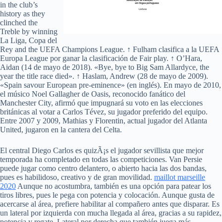
in the club’s
history as they
clinched the
Treble by winning
La Liga, Copa del
Rey and the UEFA Champions League. ↑ Fulham clasifica a la UEFA
Europa League por ganar la clasificación de Fair play. ↑ O’Hara,
Aidan (14 de mayo de 2018). «Bye, bye to Big Sam Allardyce, the
year the title race died». ↑ Haslam, Andrew (28 de mayo de 2009).
«Spain savour European pre-eminence» (en inglés). En mayo de 2010,
el músico Noel Gallagher de Oasis, reconocido fanático del
Manchester City, afirmó que impugnará su voto en las elecciones
británicas al votar a Carlos Tévez, su jugador preferido del equipo.
Entre 2007 y 2009, Mathias y Florentin, actual jugador del Atlanta
United, jugaron en la cantera del Celta.
El central Diego Carlos es quizÃ¡s el jugador sevillista que mejor
temporada ha completado en todas las competiciones. Van Persie
puede jugar como centro delantero, o abierto hacia las dos bandas,
pues es habilidoso, creativo y de gran movilidad.
maillot marseille
2020
Aunque no acostumbra, también es una opción para patear los
tiros libres, pues le pega con potencia y colocación. Aunque gusta de
acercarse al área, prefiere habilitar al compañero antes que disparar. Es
un lateral por izquierda con mucha llegada al área, gracias a su rapidez,
potencia y regate. Lateral por derecha que también juega más