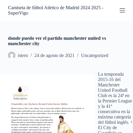
S
Camiseta de fútbol Atletico de Madrid 2024 2025 -
a
SuperVigo
l
t
a
r
a
donde puedo ver el partido manchester united vs
l
manchester city
c
o
istern
24 de agosto de 2021
Uncategorized
n
t
e
La temporada
n
2015-16 del
i
Manchester
d
United Football
o
Club es la 24ª en
la Premier League
y la 41ª
consecutiva en la
máxima categoría
del fútbol inglés. ↑
El City de
Guardiola se