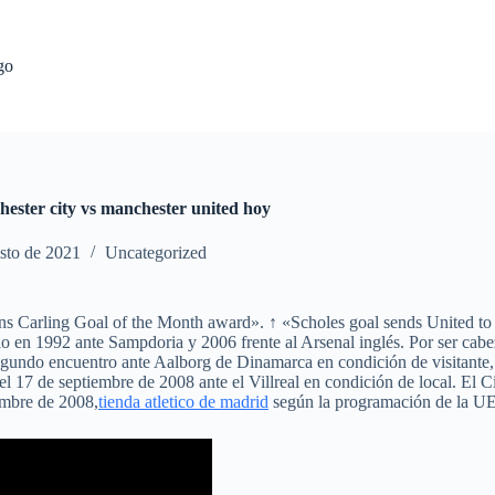
go
hester city vs manchester united hoy
sto de 2021
Uncategorized
s Carling Goal of the Month award». ↑ «Scholes goal sends United t
ulo en 1992 ante Sampdoria y 2006 frente al Arsenal inglés. Por ser cabez
 segundo encuentro ante Aalborg de Dinamarca en condición de visitante
17 de septiembre de 2008 ante el Villreal en condición de local. El Cit
iembre de 2008,
tienda atletico de madrid
según la programación de la U