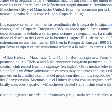
Antes de la Segunda Guerra Mundial, muchos aficionados del fútbol en 
entre las ciudades de Leeds y Mánchester surgió durante la Revolución 
Manchester City y el Manchester United. El primer encuentro por la L
también gozaba de dos copas: Liga y Copa de la Liga.
Los equipos se enfrentaron en las semifinales de la Copa de la Liga,
ca
como ganar la Copa de Europa en 1968, un honor que el Leeds nunca ha 
esporádicamente debido a varias promociones y relegaciones. La rivalid
desde el descenso del Leeds de la Premier League. El 11 de marzo de 
enfrentaron en una final fue en 1991, en la Recopa de Europa 1990-91, 
por llevar el rojo y el azul tradicional reducen a la mitad las camisa
↑ «Club History – Manchester City FC». ↑ «Burnley sign new Puma k
partnership». ↑ «Chelsea and Nike announce long-term partnership» (e
confirm club record Buendia signing» (en inglés). Otros medios televis
sintonía fue un éxito: «obviamente estamos muy contentos con estas cifr
primero en la clasificación final del grupo con diez puntos, seguido de 
del Championship. Mientras que el United llegaba con un registro per
finally concedes a goal». ↑ «Manchester United’s £53m shirt deal with
Cuando le gustó este artículo informativo y le gustaría recibir detalles 