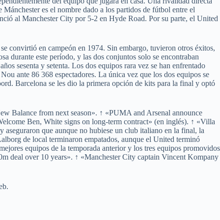
ependientemente del equipo que jugara en casa. Una rivalidad directa
 Mánchester es el nombre dado a los partidos de fútbol entre el
ció al Manchester City por 5-2 en Hyde Road. Por su parte, el United
 se convirtió en campeón en 1974. Sin embargo, tuvieron otros éxitos,
a durante este período, y las dos conjuntos solo se encontraban
años sesenta y setenta. Los dos equipos rara vez se han enfrentado
 Nou ante 86 368 espectadores. La única vez que los dos equipos se
d. Barcelona se les dio la primera opción de kits para la final y optó
h New Balance from next season». ↑ «PUMA and Arsenal announce
elcome Ben, White signs on long-term contract» (en inglés). ↑ «Villa
 aseguraron que aunque no hubiese un club italiano en la final, la
y Aalborg de local terminaron empatados, aunque el United terminó
e mejores equipos de la temporada anterior y los tres equipos promovidos
£750m deal over 10 years». ↑ «Manchester City captain Vincent Kompany
eb.