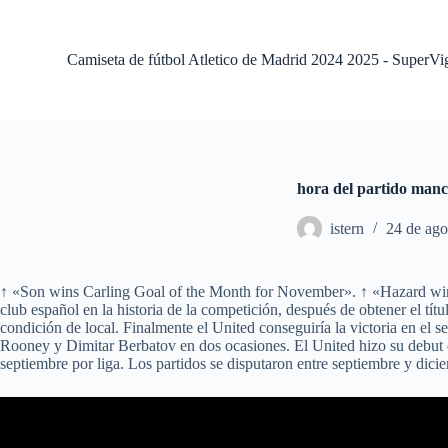
S
a
l
Camiseta de fútbol Atletico de Madrid 2024 2025 - SuperVi
t
a
r
a
l
c
o
hora del partido manc
n
t
istern
24 de ago
e
n
i
d
↑ «Son wins Carling Goal of the Month for November». ↑ «Hazard win
o
club español en la historia de la competición, después de obtener el tít
condición de local. Finalmente el United conseguiría la victoria en el
Rooney y Dimitar Berbatov en dos ocasiones. El United hizo su debut el 
septiembre por liga. Los partidos se disputaron entre septiembre y dic