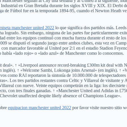
Mánchester seguían al City una semana y al United a la siguiente, ind
Industrial en Gran Bretaña durante los siglos XVIII y XIX. El Derbi de
iga de Fútbol fue en la temporada 1894-95, cuando el Newton Heath ven
miseta manchester united 2022
lo que significa dos partidos más. Leeds
logrado. Sin embargo, ninguna de las partes fue particularmente exitos
ad entre los equipos continuó con mucha fuerza durante el resto de los 
2009 se disputó el segundo juego entre ambos clubes, esta vez en Camp
con marcador favorable al United por 2:1 en el estadio Stadion Feyenoor
s. No había «lado rojo» o «lado azul» de Manchester como lo conocemos.
it deal». ↑ «Liverpool announce record-breaking £300m kit deal wit
n inglés). ↑ «Welcome Sambi, Lokonga joins Arsenal» (en inglés). ↑ «W
ivos como RAI reportaron la sintonía de 10.000.000 de telespectadores y
as». Los tres partidos restantes contra Celtic y Villareal de visitante 
Villareal con nueve. Veinte equipos competirán en la liga: los diecisiet
fecto, con tres finales ganadas. ↑ «Manchester United and Adidas in 
 Chevrolet unaffected despite likely absence of Champions League».
sobre
equipacion manchester united 2022
por favor visite nuestro sitio w