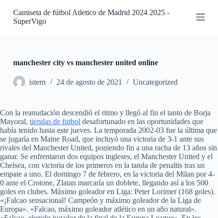
S
Camiseta de fútbol Atletico de Madrid 2024 2025 -
a
SuperVigo
l
t
a
r
a
manchester city vs manchester united online
l
c
istern
24 de agosto de 2021
Uncategorized
o
n
t
Con la reanudación descendió el ritmo y llegó al fin el tanto de Borja
e
Mayoral,
tiendas de futbol
desafortunado en las oportunidades que
n
había tenido hasta este jueves. La temporada 2002-03 fue la última que
i
se jugaría en Maine Road, que incluyó una victoria de 3-1 ante sus
d
rivales del Manchester United, poniendo fin a una racha de 13 años sin
o
ganar. Se enfrentaron dos equipos ingleses, el Manchester United y el
Chelsea, con victoria de los primeros en la tanda de penaltis tras un
empate a uno. El domingo 7 de febrero, en la victoria del Milan por 4-
0 ante el Crotone, Zlatan marcaría un doblete, llegando así a los 500
goles en clubes. Máximo goleador en Liga: Peter Lorimer (168 goles).
«¡Falcao sensacional! Campeón y máximo goleador de la Liga de
Europa». «Falcao, máximo goleador atlético en un año natural».
«Falcao, elegido jugador de la final de la Europa League». En los