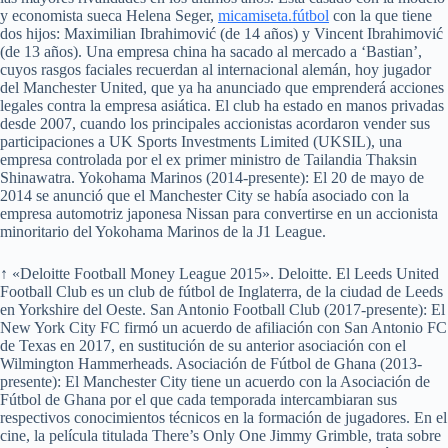
y economista sueca Helena Seger,
micamiseta.fútbol
con la que tiene
dos hijos: Maximilian Ibrahimović (de 14 años) y Vincent Ibrahimović
(de 13 años). Una empresa china ha sacado al mercado a ‘Bastian’,
cuyos rasgos faciales recuerdan al internacional alemán, hoy jugador
del Manchester United, que ya ha anunciado que emprenderá acciones
legales contra la empresa asiática. El club ha estado en manos privadas
desde 2007, cuando los principales accionistas acordaron vender sus
participaciones a UK Sports Investments Limited (UKSIL), una
empresa controlada por el ex primer ministro de Tailandia Thaksin
Shinawatra. Yokohama Marinos (2014-presente): El 20 de mayo de
2014 se anunció que el Manchester City se había asociado con la
empresa automotriz japonesa Nissan para convertirse en un accionista
minoritario del Yokohama Marinos de la J1 League.
↑ «Deloitte Football Money League 2015». Deloitte. El Leeds United
Football Club es un club de fútbol de Inglaterra, de la ciudad de Leeds
en Yorkshire del Oeste. San Antonio Football Club (2017-presente): El
New York City FC firmó un acuerdo de afiliación con San Antonio FC
de Texas en 2017, en sustitución de su anterior asociación con el
Wilmington Hammerheads. Asociación de Fútbol de Ghana (2013-
presente): El Manchester City tiene un acuerdo con la Asociación de
Fútbol de Ghana por el que cada temporada intercambiaran sus
respectivos conocimientos técnicos en la formación de jugadores. En el
cine, la película titulada There’s Only One Jimmy Grimble, trata sobre