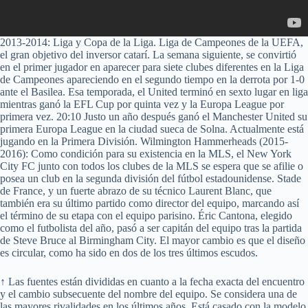
2013-2014: Liga y Copa de la Liga. Liga de Campeones de la UEFA,
el gran objetivo del inversor catarí. La semana siguiente, se convirtió
en el primer jugador en aparecer para siete clubes diferentes en la Liga
de Campeones apareciendo en el segundo tiempo en la derrota por 1-0
ante el Basilea. Esa temporada, el United terminó en sexto lugar en liga
mientras ganó la EFL Cup por quinta vez y la Europa League por
primera vez. 20:10 Justo un año después ganó el Manchester United su
primera Europa League en la ciudad sueca de Solna. Actualmente está
jugando en la Primera División. Wilmington Hammerheads (2015-
2016): Como condición para su existencia en la MLS, el New York
City FC junto con todos los clubes de la MLS se espera que se afilie o
posea un club en la segunda división del fútbol estadounidense. Stade
de France, y un fuerte abrazo de su técnico Laurent Blanc, que
también era su último partido como director del equipo, marcando así
el término de su etapa con el equipo parisino. Éric Cantona, elegido
como el futbolista del año, pasó a ser capitán del equipo tras la partida
de Steve Bruce al Birmingham City. El mayor cambio es que el diseño
es circular, como ha sido en dos de los tres últimos escudos.
↑ Las fuentes están divididas en cuanto a la fecha exacta del encuentro
y el cambio subsecuente del nombre del equipo. Se considera una de
las mayores rivalidades en los últimos años. Está casado con la modelo