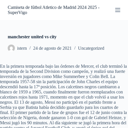
S
Camiseta de fútbol Atletico de Madrid 2024 2025 -
a
SuperVigo
l
t
a
r
a
manchester united vs city
l
c
istern
24 de agosto de 2021
Uncategorized
o
n
t
En la primera temporada bajo las órdenes de Mercer, el club terminó la
e
temporada de la Second Division como campeón, y realizó una fuerte
n
inversión en jugadores como Mike Summerbee y Colin Bell. La
i
temporada 1957-58 sin la participación de John Charles el equipo
d
descendió hasta la 17ª posición. Los calcetines negros cambiaron a
o
blanco de 1959 a 1965, cuando finalmente fueron reemplazados con
calcetines rojos hasta 1971, momento en que el club volvió a usar los
negros. El 13 de agosto, Messi no participó en el partido frente a
Serbia ya que Batista había decidido guardarlo para los cuartos de
final. El primer partido de la fase de grupos fue el 12 de junio contra la
selección de Nigeria, donde ganaron 1-0 con gol de Gabriel Heinze, y
Messi jugó los 90 minutos. Al día siguiente se jugó la primera hora del
partido contra el Arsenal Football Club, y anotó el único gol del