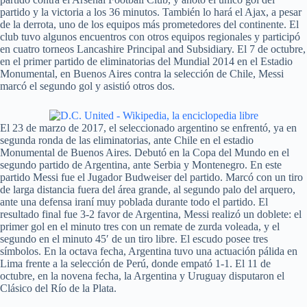
partido y la victoria a los 36 minutos. También lo hará el Ajax, a pesar
de la derrota, uno de los equipos más prometedores del continente. El
club tuvo algunos encuentros con otros equipos regionales y participó
en cuatro torneos Lancashire Principal and Subsidiary. El 7 de octubre,
en el primer partido de eliminatorias del Mundial 2014 en el Estadio
Monumental, en Buenos Aires contra la selección de Chile, Messi
marcó el segundo gol y asistió otros dos.
El 23 de marzo de 2017, el seleccionado argentino se enfrentó, ya en
segunda ronda de las eliminatorias, ante Chile en el estadio
Monumental de Buenos Aires. Debutó en la Copa del Mundo en el
segundo partido de Argentina, ante Serbia y Montenegro. En este
partido Messi fue el Jugador Budweiser del partido. Marcó con un tiro
de larga distancia fuera del área grande, al segundo palo del arquero,
ante una defensa iraní muy poblada durante todo el partido. El
resultado final fue 3-2 favor de Argentina, Messi realizó un doblete: el
primer gol en el minuto tres con un remate de zurda voleada, y el
segundo en el minuto 45′ de un tiro libre. El escudo posee tres
símbolos. En la octava fecha, Argentina tuvo una actuación pálida en
Lima frente a la selección de Perú, donde empató 1-1. El 11 de
octubre, en la novena fecha, la Argentina y Uruguay disputaron el
Clásico del Río de la Plata.