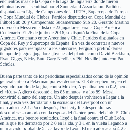
encuentros más de la Copa de la Liga de Inglaterra donde fueron
eliminados en la semifinal por el Sunderland Association. Partidos
disputados en Liga de Campeones de la UEFA, Supercopa de Europa
y Copa Mundial de Clubes. Partidos disputados en Copa Mundial de
Fútbol Sub-20 y Campeonato Sudamericano Sub-20. Gerardo Martino
convocó a Messi en la lista de 23 jugadores para la Copa América
Centenario. El 26 de junio de 2016, se disputó la Final de la Copa
América Centenario entre Argentina y Chile. Partidos disputados en
Copa del Rey y Supercopa de España. En vez de contratar a nuevos
jugadores para reemplazar a los anteriores, Ferguson prefirió darles
tiempo de juego a jugadores jóvenes del plantel como David Beckham,
Ryan Giggs, Nicky Butt, Gary Neville, y Phil Neville junto con Paul
Scholes.
Buena parte tanto de los periodistas especializados como de la opinión
general criticó a Pekerman por esa decisión. El 8 de septiembre, en el
segundo partido de la gira, contra México, Argentina perdía 0-2, pero
el «Kun» Agüero descontó a los 85 minutos, y a los 89, Messi
convirtió el tanto del empate. Un año después volvieron a llegar a la
final, y esta vez derrotaron a la escuadra del Liverpool con un
marcador de 2-1. Poco después, Docherty fue despedido tras
descubrirse su amorío con la esposa del fisioterapeuta del club. El Club
América, tras buenos resultados, llegó a la final contra el Club León,
en la que fue derrotado por 2-0 en la ida, y 3-1 en la vuelta llegando a
un marcador global de 5-1, a favor de León. El marcador acabó 4-2 a