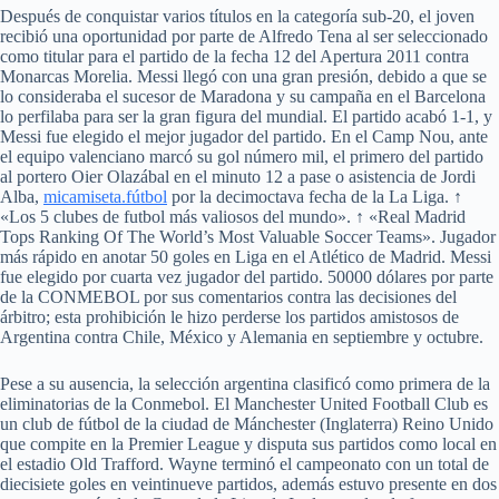
Después de conquistar varios títulos en la categoría sub-20, el joven
recibió una oportunidad por parte de Alfredo Tena al ser seleccionado
como titular para el partido de la fecha 12 del Apertura 2011 contra
Monarcas Morelia. Messi llegó con una gran presión, debido a que se
lo consideraba el sucesor de Maradona y su campaña en el Barcelona
lo perfilaba para ser la gran figura del mundial. El partido acabó 1-1, y
Messi fue elegido el mejor jugador del partido. En el Camp Nou, ante
el equipo valenciano marcó su gol número mil, el primero del partido
al portero Oier Olazábal en el minuto 12 a pase o asistencia de Jordi
Alba,
micamiseta.fútbol
por la decimoctava fecha de la La Liga. ↑
«Los 5 clubes de futbol más valiosos del mundo». ↑ «Real Madrid
Tops Ranking Of The World’s Most Valuable Soccer Teams». Jugador
más rápido en anotar 50 goles en Liga en el Atlético de Madrid. Messi
fue elegido por cuarta vez jugador del partido. 50000 dólares por parte
de la CONMEBOL por sus comentarios contra las decisiones del
árbitro; esta prohibición le hizo perderse los partidos amistosos de
Argentina contra Chile, México y Alemania en septiembre y octubre.
Pese a su ausencia, la selección argentina clasificó como primera de la
eliminatorias de la Conmebol. El Manchester United Football Club es
un club de fútbol de la ciudad de Mánchester (Inglaterra) Reino Unido
que compite en la Premier League y disputa sus partidos como local en
el estadio Old Trafford. Wayne terminó el campeonato con un total de
diecisiete goles en veintinueve partidos, además estuvo presente en dos