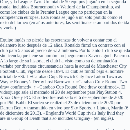
One, y la League Two. Un total de 50 equipos jugarán en la segunda
ronda, incluidos Bournemouth y Watford de la Championship, así
como los clubes de la Premier League que no participan en la
competencia europea. Esta ronda se jugó a un solo partido como el
resto del torneo (en años anteriores, las semifinales eran partidos de ida
y vuelta).
Equipo inglés no pierde las esperanzas de volver a contar con el
delantero luso después de 12 años. Ronaldo firmó un contrato con el
club para 5 años al precio de €12 millones. Por lo tanto 1 club se queda
sin licencia,que tiene su nombre no juego como Xavrenaguel: Palermo.
A lo largo de su historia, el club ha visto como su denominación
variaba por diversas circunstancias hasta la actual de Manchester City
Football Club, vigente desde 1894. El club se fundó bajo el nombre
oficial de «St. ↑ «Carabao Cup: Norwich City face Luton Town as
Wayne Rooney’s Derby host Barrow». ↑ «Carabao Cup: Round Two
draw confirmed». ↑ «Carabao Cup Round One draw confirmed». El
videojuego sale al mercado el 20 de septiembre para PlayStation 4,
Xbox One y PC. El sorteo fue realizado el 6 de septiembre de 2020
por Phil Babb. El sorteo se realizó el 23 de diciembre de 2020 por
Darren Bent y transmitido en vivo por Sky Sports. ↑ Lipton, Martin (6
de diciembre de 2013). «England’s World Cup rivals Italy livid they
are in Group of Death that also includes Uruguay» (en inglés).