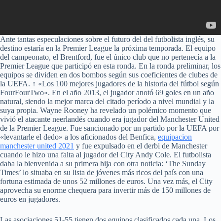
Ante tantas especulaciones sobre el futuro del del futbolista inglés, su
destino estaría en la Premier League la próxima temporada. El equipo
del campeonato, el Brentford, fue el único club que no pertenecía a la
Premier League que participó en esta ronda. En la ronda preliminar, los
equipos se dividen en dos bombos según sus coeficientes de clubes de
la UEFA. ↑ «Los 100 mejores jugadores de la historia del fútbol según
FourFourTwo». En el año 2013, el jugador anotó 69 goles en un año
natural, siendo la mejor marca del citado período a nivel mundial y la
suya propia. Wayne Rooney ha revelado un polémico momento que
vivió el atacante neerlandés cuando era jugador del Manchester United
de la Premier League. Fue sancionado por un partido por la UEFA por
«levantarle el dedo» a los aficionados del Benfica,
equipacion
manchester united 2021
y fue expulsado en el derbi de Manchester
cuando le hizo una falta al jugador del City Andy Cole. El futbolista
daba la bienvenida a su primera hija con otra noticia: ‘The Sunday
Times’ lo situaba en su lista de jóvenes más ricos del país con una
fortuna estimada de unos 52 millones de euros. Una vez más, el City
aprovecha su enorme chequera para invertir más de 150 millones de
euros en jugadores.
Las asociaciones 51-55 tienen dos equipos clasificados cada una. Los