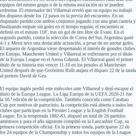
equipos del mismo grupo o de la misma asociación no se pueden
enfrentar. El entrenador del Villarreal reveló que su equipo no trabajó
los disparos desde los 12 pasos en la previa del encuentro. En un
disputado partido con ambos conjuntos jugando con una gran cautela y
finalizando empate sin goles en el tiempo regular, el encuentro se
definió en el minuto 118′, tras un gol de tiro libre de Evani. En el
segundo partido, contra la selección de Corea del Sur, Argentina ganó
4-1 y Messi tuvo una destacable actuación, a pesar de no anotar goles.
El arquero de Argentina viene despertando el interés de grandes clubes
en Europa. Manchester United y Villarreal se enfrentaron por el título
de la Europa League en el Arena Gdansk. El Villarreal ganó el primer
título de su historia tras vencer 11-10 en los penales al Manchester
United después de que Gerónimo Rulli atajara el disparo 22 de la tanda
al portero David de Gea.
El equipo inglés perdió este miércoles ante Villarreal y dejó escapar el
título de la Europa League. La Liga Europa de la UEFA 2020-21 fue
la 50.ª edición de la competición. También conocida como Carabao
Cup por motivos de patrocinio, la competición está abierta a todos los
clubes que participan en la Premier League y la English Football
League. En la temporada 1882-83, disputó un total de 26 partidos
amistosos y para el año siguiente compitió en la Lancashire Cup, su
primera competición oficial. En la primera ronda, participaron 22 de
los 24 equipos de la Championship y todos los equipos de la League