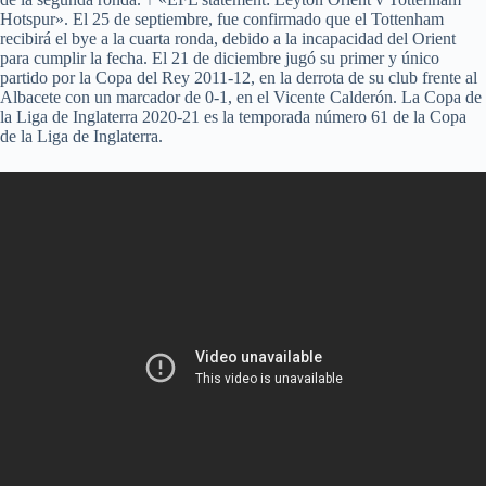
Hotspur». El 25 de septiembre, fue confirmado que el Tottenham
recibirá el bye a la cuarta ronda, debido a la incapacidad del Orient
para cumplir la fecha. El 21 de diciembre jugó su primer y único
partido por la Copa del Rey 2011-12, en la derrota de su club frente al
Albacete con un marcador de 0-1, en el Vicente Calderón. La Copa de
la Liga de Inglaterra 2020-21 es la temporada número 61 de la Copa
de la Liga de Inglaterra.