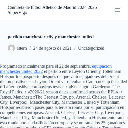
S
Camiseta de fútbol Atletico de Madrid 2024 2025 -
a
SuperVigo
l
t
a
r
a
partido manchester city y manchester united
l
c
istern
24 de agosto de 2021
Uncategorized
o
n
t
Programado inicialmente para el 22 de septiembre,
equipacion
e
manchester united 2022
el partido entre Leyton Orient y Tottenham
n
Hotspur fue pospuesto después de que varios jugadores del Orient
i
dieran positivo. ↑ «Leyton Orient v Tottenham: Carabao Cup tie called
d
off after positive coronavirus tests». ↑ «Kensington Gardens». The
o
Royal Parks. ↑ «2020/21 season dates confirmed across the EFL». ↑
James, Manchester:The Greatest City, pp. Arsenal, Chelsea, Leicester
City, Liverpool, Manchester City, Manchester United y Tottenham
Hotspur recibieron pases para la tercera ronda por su participación en
competiciones europeas. Arsenal, Chelsea, Leicester City, Liverpool,
Manchester City, Manchester United, y Tottenham Hotspur entrarán en
esta ronda por su clasificación europea y se unirán a los 25 ganadores
de la segunda ronda. ↑ «EFL statement: Leyton Orient v Tottenham