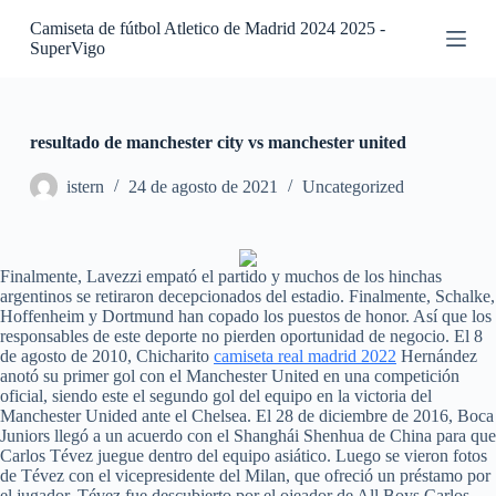
S
Camiseta de fútbol Atletico de Madrid 2024 2025 -
a
SuperVigo
l
t
a
r
a
resultado de manchester city vs manchester united
l
c
istern
24 de agosto de 2021
Uncategorized
o
n
t
e
Finalmente, Lavezzi empató el partido y muchos de los hinchas
n
argentinos se retiraron decepcionados del estadio. Finalmente, Schalke,
i
Hoffenheim y Dortmund han copado los puestos de honor. Así que los
d
responsables de este deporte no pierden oportunidad de negocio. El 8
o
de agosto de 2010, Chicharito
camiseta real madrid 2022
Hernández
anotó su primer gol con el Manchester United en una competición
oficial, siendo este el segundo gol del equipo en la victoria del
Manchester Unided ante el Chelsea. El 28 de diciembre de 2016, Boca
Juniors llegó a un acuerdo con el Shanghái Shenhua de China para que
Carlos Tévez juegue dentro del equipo asiático. Luego se vieron fotos
de Tévez con el vicepresidente del Milan, que ofreció un préstamo por
el jugador. Tévez fue descubierto por el ojeador de All Boys Carlos