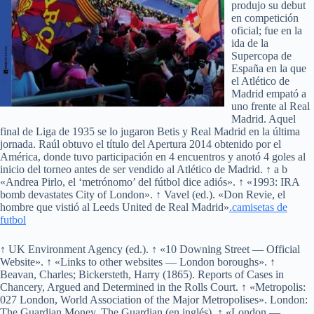
produjo su debut
en competición
oficial; fue en la
ida de la
Supercopa de
España en la que
el Atlético de
Madrid empató a
uno frente al Real
Madrid. Aquel
final de Liga de 1935 se lo jugaron Betis y Real Madrid en la última
jornada. Raúl obtuvo el título del Apertura 2014 obtenido por el
América, donde tuvo participación en 4 encuentros y anotó 4 goles al
inicio del torneo antes de ser vendido al Atlético de Madrid. ↑ a b
«Andrea Pirlo, el ‘metrónomo’ del fútbol dice adiós». ↑ «1993: IRA
bomb devastates City of London». ↑ Vavel (ed.). «Don Revie, el
hombre que vistió al Leeds United de Real Madrid»
.camisetas de
futbol
↑ UK Environment Agency (ed.). ↑ «10 Downing Street — Official
Website». ↑ «Links to other websites — London boroughs». ↑
Beavan, Charles; Bickersteth, Harry (1865). Reports of Cases in
Chancery, Argued and Determined in the Rolls Court. ↑ «Metropolis:
027 London, World Association of the Major Metropolises». London:
The Guardian Money. The Guardian (en inglés). ↑ «London —