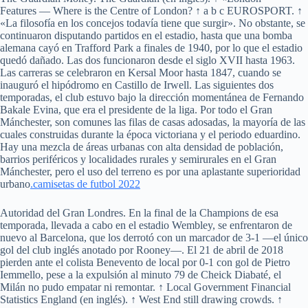
Features — Where is the Centre of London? ↑ a b c EUROSPORT. ↑
«La filosofía en los concejos todavía tiene que surgir». No obstante, se
continuaron disputando partidos en el estadio, hasta que una bomba
alemana cayó en Trafford Park a finales de 1940, por lo que el estadio
quedó dañado. Las dos funcionaron desde el siglo XVII hasta 1963.
Las carreras se celebraron en Kersal Moor hasta 1847, cuando se
inauguró el hipódromo en Castillo de Irwell. Las siguientes dos
temporadas, el club estuvo bajo la dirección momentánea de Fernando
Bakale Evina, que era el presidente de la liga. Por todo el Gran
Mánchester, son comunes las filas de casas adosadas, la mayoría de las
cuales construidas durante la época victoriana y el periodo eduardino.
Hay una mezcla de áreas urbanas con alta densidad de población,
barrios periféricos y localidades rurales y semirurales en el Gran
Mánchester, pero el uso del terreno es por una aplastante superioridad
urbano
.camisetas de futbol 2022
Autoridad del Gran Londres. En la final de la Champions de esa
temporada, llevada a cabo en el estadio Wembley, se enfrentaron de
nuevo al Barcelona, que los derrotó con un marcador de 3-1 —el único
gol del club inglés anotado por Rooney—. El 21 de abril de 2018
pierden ante el colista Benevento de local por 0-1 con gol de Pietro
Iemmello, pese a la expulsión al minuto 79 de Cheick Diabaté, el
Milán no pudo empatar ni remontar. ↑ Local Government Financial
Statistics England (en inglés). ↑ West End still drawing crowds. ↑