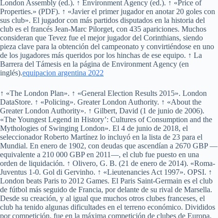
London Assembly (ed.). ↑ Environment Agency (ed.). ↑ «Price of
Properties.» (PDF). ↑ «Javier el primer jugador en anotar 20 goles con
sus club». El jugador con más partidos disputados en la historia del
club es el francés Jean-Marc Pilorget, con 435 apariciones. Muchos
consideran que Tevez fue el mejor jugador del Corinthians, siendo
pieza clave para la obtención del campeonato y convirtiéndose en uno
de los jugadores más queridos por los hinchas de ese equipo. ↑ La
Barrera del Támesis en la página de Environment Agency (en
inglés).
equipacion argentina 2022
↑ «The London Plan». ↑ «General Election Results 2015». London
DataStore. ↑ «Policing». Greater London Authority. ↑ «About the
Greater London Authority». ↑ Gilbert, David (1 de junio de 2006).
«The Youngest Legend in History’: Cultures of Consumption and the
Mythologies of Swinging London». El 4 de junio de 2018, el
seleccionador Roberto Martínez lo incluyó en la lista de 23 para el
Mundial. En enero de 1902, con deudas que ascendían a 2670 GBP —
equivalente a 210 000 GBP en 2011—, el club fue puesto en una
orden de liquidación. ↑ Olivero, G. B. (21 de enero de 2014). «Roma-
Juventus 1-0. Gol di Gervinho. ↑ «Lieutenancies Act 1997». OPSI. ↑
London beats Paris to 2012 Games. El Paris Saint-Germain es el club
de fútbol más seguido de Francia, por delante de su rival de Marsella.
Desde su creación, y al igual que muchos otros clubes franceses, el
club ha tenido algunas dificultades en el terreno económico. Divididos
por competición, fue en la máxima competición de clubes de Europa,