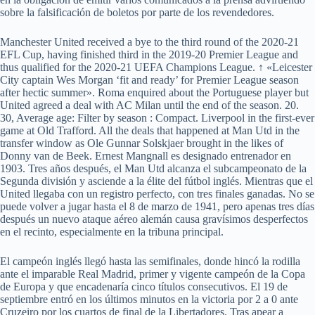
sobre la falsificación de boletos por parte de los revendedores.
Manchester United received a bye to the third round of the 2020-21
EFL Cup, having finished third in the 2019-20 Premier League and
thus qualified for the 2020-21 UEFA Champions League. ↑ «Leicester
City captain Wes Morgan ‘fit and ready’ for Premier League season
after hectic summer». Roma enquired about the Portuguese player but
United agreed a deal with AC Milan until the end of the season. 20.
30, Average age: Filter by season : Compact. Liverpool in the first-ever
game at Old Trafford. All the deals that happened at Man Utd in the
transfer window as Ole Gunnar Solskjaer brought in the likes of
Donny van de Beek. Ernest Mangnall es designado entrenador en
1903. Tres años después, el Man Utd alcanza el subcampeonato de la
Segunda división y asciende a la élite del fútbol inglés. Mientras que el
United llegaba con un registro perfecto, con tres finales ganadas. No se
puede volver a jugar hasta el 8 de marzo de 1941, pero apenas tres días
después un nuevo ataque aéreo alemán causa gravísimos desperfectos
en el recinto, especialmente en la tribuna principal.
El campeón inglés llegó hasta las semifinales, donde hincó la rodilla
ante el imparable Real Madrid, primer y vigente campeón de la Copa
de Europa y que encadenaría cinco títulos consecutivos. El 19 de
septiembre entró en los últimos minutos en la victoria por 2 a 0 ante
Cruzeiro por los cuartos de final de la Libertadores. Tras apear a