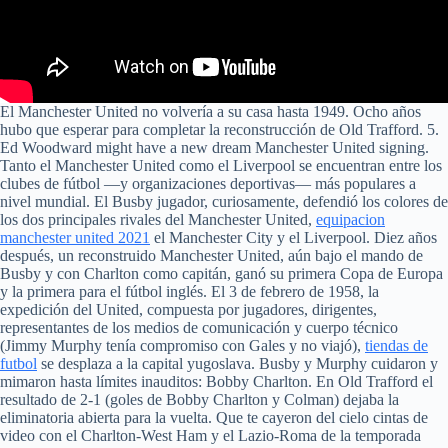
El Manchester United no volvería a su casa hasta 1949. Ocho años
hubo que esperar para completar la reconstrucción de Old Trafford. 5.
Ed Woodward might have a new dream Manchester United signing.
Tanto el Manchester United como el Liverpool se encuentran entre los
clubes de fútbol —y organizaciones deportivas— más populares a
nivel mundial. El Busby jugador, curiosamente, defendió los colores de
los dos principales rivales del Manchester United,
equipacion
manchester united 2021
el Manchester City y el Liverpool. Diez años
después, un reconstruido Manchester United, aún bajo el mando de
Busby y con Charlton como capitán, ganó su primera Copa de Europa
y la primera para el fútbol inglés. El 3 de febrero de 1958, la
expedición del United, compuesta por jugadores, dirigentes,
representantes de los medios de comunicación y cuerpo técnico
(Jimmy Murphy tenía compromiso con Gales y no viajó),
tiendas de
futbol
se desplaza a la capital yugoslava. Busby y Murphy cuidaron y
mimaron hasta límites inauditos: Bobby Charlton. En Old Trafford el
resultado de 2-1 (goles de Bobby Charlton y Colman) dejaba la
eliminatoria abierta para la vuelta. Que te cayeron del cielo cintas de
video con el Charlton-West Ham y el Lazio-Roma de la temporada