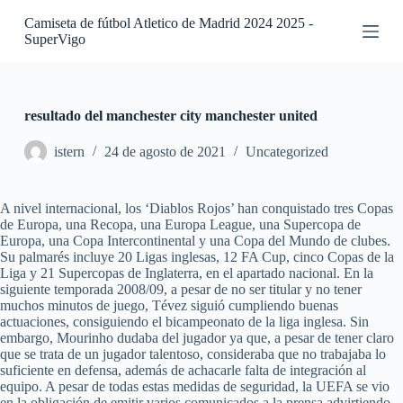
S
Camiseta de fútbol Atletico de Madrid 2024 2025 -
a
SuperVigo
l
t
a
r
a
resultado del manchester city manchester united
l
c
istern
24 de agosto de 2021
Uncategorized
o
n
t
A nivel internacional, los ‘Diablos Rojos’ han conquistado tres Copas
e
de Europa, una Recopa, una Europa League, una Supercopa de
n
Europa, una Copa Intercontinental y una Copa del Mundo de clubes.
i
Su palmarés incluye 20 Ligas inglesas, 12 FA Cup, cinco Copas de la
d
Liga y 21 Supercopas de Inglaterra, en el apartado nacional. En la
o
siguiente temporada 2008/09, a pesar de no ser titular y no tener
muchos minutos de juego, Tévez siguió cumpliendo buenas
actuaciones, consiguiendo el bicampeonato de la liga inglesa. Sin
embargo, Mourinho dudaba del jugador ya que, a pesar de tener claro
que se trata de un jugador talentoso, consideraba que no trabajaba lo
suficiente en defensa, además de achacarle falta de integración al
equipo. A pesar de todas estas medidas de seguridad, la UEFA se vio
en la obligación de emitir varios comunicados a la prensa advirtiendo