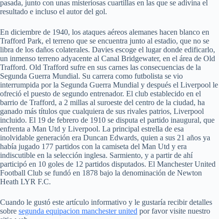
pasada, junto con unas misteriosas cuartillas en las que se adivina el
resultado e incluso el autor del gol.
En diciembre de 1940, los ataques aéreos alemanes hacen blanco en
Trafford Park, el terreno que se encuentra junto al estadio, que no se
libra de los daños colaterales. Davies escoge el lugar donde edificarlo,
un inmenso terreno adyacente al Canal Bridgewater, en el área de Old
Trafford. Old Trafford sufre en sus carnes las consecuencias de la
Segunda Guerra Mundial. Su carrera como futbolista se vio
interrumpida por la Segunda Guerra Mundial y después el Liverpool le
ofreció el puesto de segundo entrenador. El club establecido en el
barrio de Trafford, a 2 millas al suroeste del centro de la ciudad, ha
ganado más títulos que cualquiera de sus rivales patrios, Liverpool
incluido. El 19 de febrero de 1910 se disputa el partido inaugural, que
enfrenta a Man Utd y Liverpool. La principal estrella de esa
inolvidable generación era Duncan Edwards, quien a sus 21 años ya
había jugado 177 partidos con la camiseta del Man Utd y era
indiscutible en la selección inglesa. Sarmiento, y a partir de ahí
participó en 10 goles de 12 partidos disputados. El Manchester United
Football Club se fundó en 1878 bajo la denominación de Newton
Heath LYR F.C.
Cuando le gustó este artículo informativo y le gustaría recibir detalles
sobre
segunda equipacion manchester united
por favor visite nuestro