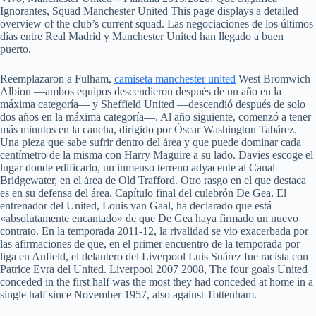
Ignorantes, Squad Manchester United This page displays a detailed
overview of the club’s current squad. Las negociaciones de los últimos
días entre Real Madrid y Manchester United han llegado a buen
puerto.
Reemplazaron a Fulham,
camiseta manchester united
West Bromwich
Albion —ambos equipos descendieron después de un año en la
máxima categoría— y Sheffield United —descendió después de solo
dos años en la máxima categoría—. Al año siguiente, comenzó a tener
más minutos en la cancha, dirigido por Óscar Washington Tabárez.
Una pieza que sabe sufrir dentro del área y que puede dominar cada
centímetro de la misma con Harry Maguire a su lado. Davies escoge el
lugar donde edificarlo, un inmenso terreno adyacente al Canal
Bridgewater, en el área de Old Trafford. Otro rasgo en el que destaca
es en su defensa del área. Capítulo final del culebrón De Gea. El
entrenador del United, Louis van Gaal, ha declarado que está
«absolutamente encantado» de que De Gea haya firmado un nuevo
contrato. En la temporada 2011-12, la rivalidad se vio exacerbada por
las afirmaciones de que, en el primer encuentro de la temporada por
liga en Anfield, el delantero del Liverpool Luis Suárez fue racista con
Patrice Evra del United. Liverpool 2007 2008, The four goals United
conceded in the first half was the most they had conceded at home in a
single half since November 1957, also against Tottenham.