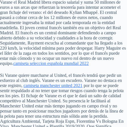
Varane el Real Madrid libera espacio salarial y suma 50 millones de
euros a sus arcas que refuerzan la tesorería para intentar acometer el
gran fichaje del verano: el del deseado Kylian Mbappé. El central
pasará a cobrar cerca de los 12 millones de euros netos, cuando
actualmente ingresaba la mitad por cada temporada en la entidad
madrileña. El joven central francés también era un objetivo del Real
Madrid. El francés es un central dominante defendiendo a campo
abierto debido a su velocidad y cualidades a la hora de corregir.
Seguidamente, Rayment escucha al comandante que ha llegado a los
220 km/h, la velocidad mínima para poder despegar. Harry Maguire es
el líder de la zaga en todos los sentidos, por lo que el francés puede
estar más cómodo y no ocupar un nuevo rol dentro de un nuevo
equipo.
camiseta seleccion española mundial 2022
Si Varane quiere marcharse al United, el francés tendrá que pedir un
esfuerzo al club inglés. Varane es un escudero. Varane no destaca en
este registro,
camiseta manchester united 2021
por lo que se puede
sentir respaldado al no tener que tomar riesgos cuando tenga la pelota
en los pies. El fichaje de Varane es el que le dará un salto de calidad
competitivo al Manchester United. Su presencia le facilitará al
Manchester United estar más tiempo jugando en campo rival y no
pensar tanto en posicionar muchos jugadores por detrás de la línea de
la pelota para tener una estructura más sólida ante la perdida.
Agricultura Ambiental, Tarjeta Roja Espn, Fiorentina Vs Bologna En
Vivo, Manchester United » Plantilla 2019/2020. Que Significa