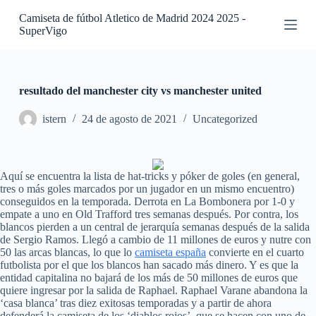
S
Camiseta de fútbol Atletico de Madrid 2024 2025 -
a
SuperVigo
l
t
a
r
a
resultado del manchester city vs manchester united
l
c
istern
24 de agosto de 2021
Uncategorized
o
n
t
e
Aquí se encuentra la lista de hat-tricks y póker de goles (en general,
n
tres o más goles marcados por un jugador en un mismo encuentro)
i
conseguidos en la temporada. Derrota en La Bombonera por 1-0 y
d
empate a uno en Old Trafford tres semanas después. Por contra, los
o
blancos pierden a un central de jerarquía semanas después de la salida
de Sergio Ramos. Llegó a cambio de 11 millones de euros y nutre con
50 las arcas blancas, lo que lo
camiseta españa
convierte en el cuarto
futbolista por el que los blancos han sacado más dinero. Y es que la
entidad capitalina no bajará de los más de 50 millones de euros que
quiere ingresar por la salida de Raphael. Raphael Varane abandona la
‘casa blanca’ tras diez exitosas temporadas y a partir de ahora
defenderá la camiseta de los ‘diablos rojos’, que se hacen con uno de