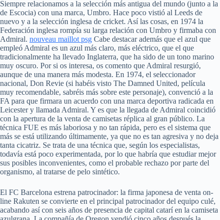
Siempre relacionamos a la selección más antigua del mundo (junto a la
de Escocia) con una marca, Umbro. Hace poco vistió al Leeds de
nuevo y a la selección inglesa de cricket. Así las cosas, en 1974 la
Federación inglesa rompía su larga relación con Umbro y firmaba con
Admiral.
nouveau maillot psg
Cabe destacar además que el azul que
empleó Admiral es un azul más claro, más eléctrico, que el que
tradicionalmente ha llevado Inglaterra, que ha sido de un tono marino
muy oscuro. Por si os interesa, os comento que Admiral resurgió,
aunque de una manera más modesta. En 1974, el seleccionador
nacional, Don Revie (si habéis visto The Damned United, película
muy recomendable, sabréis más sobre este personaje), convenció a la
FA para que firmara un acuerdo con una marca deportiva radicada en
Leicester y llamada Admiral. Y es que la llegada de Admiral coincidió
con la apertura de la venta de camisetas réplica al gran público. La
técnica FUE es más laboriosa y no tan rápida, pero es el sistema que
más se está utilizando últimamente, ya que no es tan agresiva y no deja
tanta cicatriz. Se trata de una técnica que, según los especialistas,
todavía está poco experimentada, por lo que habría que estudiar mejor
sus posibles inconvenientes, como el probable rechazo por parte del
organismo, al tratarse de pelo sintético.
El FC Barcelona estrena patrocinador: la firma japonesa de venta on-
line Rakuten se convierte en el principal patrocinador del equipo culé,
acabando así con seis años de presencia de capital catarí en la camiseta
azulgrana. La compañía de Oregon vendió cinco años después la