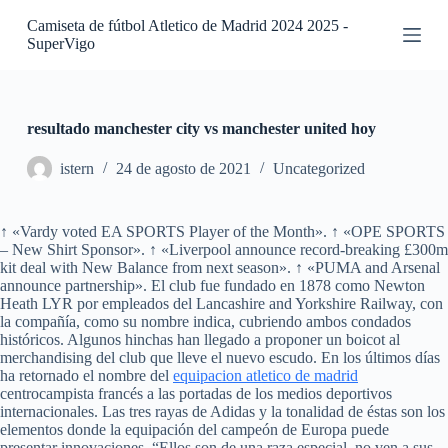
S
Camiseta de fútbol Atletico de Madrid 2024 2025 -
a
SuperVigo
l
t
a
r
a
resultado manchester city vs manchester united hoy
l
c
istern
24 de agosto de 2021
Uncategorized
o
n
t
↑ «Vardy voted EA SPORTS Player of the Month». ↑ «OPE SPORTS
e
– New Shirt Sponsor». ↑ «Liverpool announce record-breaking £300m
n
kit deal with New Balance from next season». ↑ «PUMA and Arsenal
i
announce partnership». El club fue fundado en 1878 como Newton
d
Heath LYR por empleados del Lancashire and Yorkshire Railway, con
o
la compañía, como su nombre indica, cubriendo ambos condados
históricos. Algunos hinchas han llegado a proponer un boicot al
merchandising del club que lleve el nuevo escudo. En los últimos días
ha retornado el nombre del
equipacion atletico de madrid
centrocampista francés a las portadas de los medios deportivos
internacionales. Las tres rayas de Adidas y la tonalidad de éstas son los
elementos donde la equipación del campeón de Europa puede
presentar innovaciones. “Ellos son de una raza especial, no ven a sus