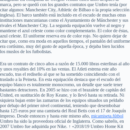
marca, pero se quedó con los grandes contratos que Umbro tenía (por
citar algunos: Manchester City, Athletic de Bilbao o la propia selección
inglesa). El barco también está incluido en el escudo de muchas otras
instituciones mancunianas como el Ayuntamiento de Mánchester y sus
rivales el Manchester City. La segunda equipación vuelve al negro y
mantiene el azul celeste como color complementario. El color de éstas,
azul celeste. El uniforme reserva era de color rojo. No quiero dejar de
citar que, como era moda en aquellos tiempos, el pantalón del uniforme
era cortísimo, muy del gusto de aquella época, y dejaba bien lucidos
los muslos de los futbolistas.
Era un contrato de cinco años a razón de 15.000 libras esterlinas al año
y unos royalties del 10% en las ventas. El Atleti estrena este año
escudo, tras el rediseño al que se ha sometido coincidiendo con el
traslado a la Peineta. En esta equipación destaca que el escudo del
equipo blanco es totalmente monocromo, un detalle que suele tener
bastantes detractores. En 2005 se hizo con el brazalete de capitán del
United, en sustitución de Roy Keane, y lo llevó hasta su retirada. Ni
siquiera bajan entre las zamarras de los equipos situados un peldaño
por debajo del primer nivel continental, teniendo que desembolsar
hasta 125 euros por una camiseta del Real Betis con el 17 de Joaquín
impreso. Desde entonces y hasta este mismo año,
micamiseta.fútbol
Umbro ha sido la proveedora oficial de Inglaterra. Como sabréis, en
2007 Umbro fue adquirida por Nike. ↑ «2018/19 Umbro Home Kit