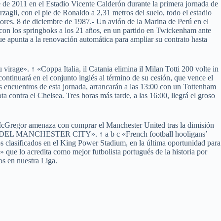
e de 2011 en el Estadio Vicente Calderón durante la primera jornada de
agli, con el pie de Ronaldo a 2,31 metros del suelo, todo el estadio
ores. 8 de diciembre de 1987.- Un avión de la Marina de Perú en el
 con los springboks a los 21 años, en un partido en Twickenham ante
que apunta a la renovación automática para ampliar su contrato hasta
virage». ↑ «Coppa Italia, il Catania elimina il Milan Totti 200 volte in
ontinuará en el conjunto inglés al término de su cesión, que vence el
Los encuentros de esta jornada, arrancarán a las 13:00 con un Tottenham
ta contra el Chelsea. Tres horas más tarde, a las 16:00, llegrá el groso
r McGregor amenaza con comprar el Manchester United tras la dimisión
ANCHESTER CITY». ↑ a b c «French football hooligans’
os clasificados en el King Power Stadium, en la última oportunidad para
 que lo acredita como mejor futbolista portugués de la historia por
os en nuestra Liga.