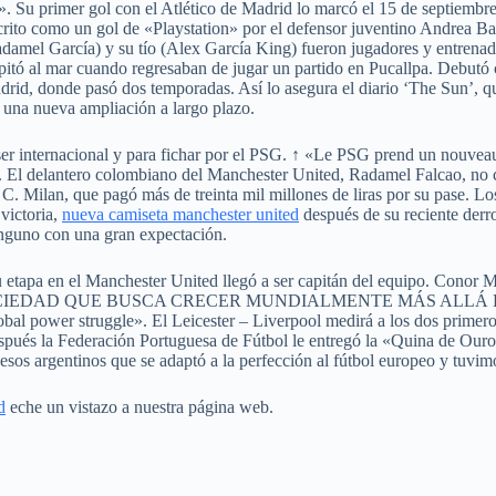
». Su primer gol con el Atlético de Madrid lo marcó el 15 de septiembr
ito como un gol de «Playstation» por el defensor juventino Andrea Barz
adamel García) y su tío (Alex García King) fueron jugadores y entrenad
ipitó al mar cuando regresaban de jugar un partido en Pucallpa. Debutó
 Madrid, donde pasó dos temporadas. Así lo asegura el diario ‘The Sun’, 
n una nueva ampliación a largo plazo.
 ser internacional y para fichar por el PSG. ↑ «Le PSG prend un nouveau 
és. El delantero colombiano del Manchester United, Radamel Falcao, no c
A. C. Milan, que pagó más de treinta mil millones de liras por su pase. 
victoria,
nueva camiseta manchester united
después de su reciente derro
ninguno con una gran expectación.
su etapa en el Manchester United llegó a ser capitán del equipo. Cono
 SOCIEDAD QUE BUSCA CRECER MUNDIALMENTE MÁS ALLÁ DEL M
lobal power struggle». El Leicester – Liverpool medirá a los dos primer
espués la Federación Portuguesa de Fútbol le entregó la «Quina de Ouro»
sos argentinos que se adaptó a la perfección al fútbol europeo y tuvim
d
eche un vistazo a nuestra página web.