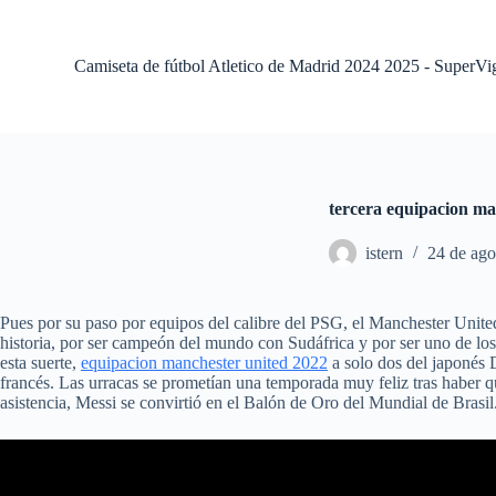
S
a
l
Camiseta de fútbol Atletico de Madrid 2024 2025 - SuperVi
t
a
r
a
l
c
o
tercera equipacion ma
n
t
istern
24 de ago
e
n
i
d
Pues por su paso por equipos del calibre del PSG, el Manchester United
o
historia, por ser campeón del mundo con Sudáfrica y por ser uno de los
esta suerte,
equipacion manchester united 2022
a solo dos del japonés 
francés. Las urracas se prometían una temporada muy feliz tras haber qu
asistencia, Messi se convirtió en el Balón de Oro del Mundial de Brasil