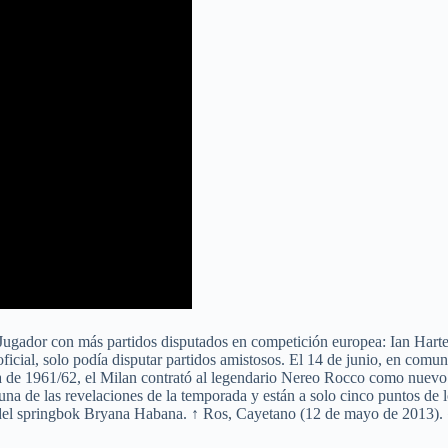
o. Jugador con más partidos disputados en competición europea: Ian Har
cial, solo podía disputar partidos amistosos. El 14 de junio, en comuni
 de 1961/62, el Milan contrató al legendario Nereo Rocco como nuevo di
on una de las revelaciones de la temporada y están a solo cinco puntos 
o del springbok Bryana Habana. ↑ Ros, Cayetano (12 de mayo de 2013)