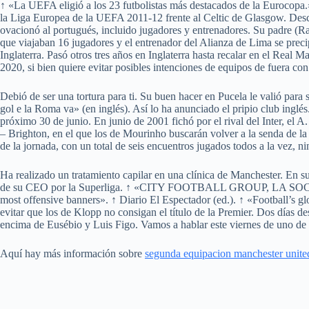
↑ «La UEFA eligió a los 23 futbolistas más destacados de la Eurocopa.
la Liga Europea de la UEFA 2011-12 frente al Celtic de Glasgow. Descr
ovacionó al portugués, incluido jugadores y entrenadores. Su padre (R
que viajaban 16 jugadores y el entrenador del Alianza de Lima se prec
Inglaterra. Pasó otros tres años en Inglaterra hasta recalar en el Real
2020, si bien quiere evitar posibles intenciones de equipos de fuera co
Debió de ser una tortura para ti. Su buen hacer en Pucela le valió para
gol e la Roma va» (en inglés). Así lo ha anunciado el pripio club ingl
próximo 30 de junio. En junio de 2001 fichó por el rival del Inter, el 
– Brighton, en el que los de Mourinho buscarán volver a la senda de la 
de la jornada, con un total de seis encuentros jugados todos a la vez, 
Ha realizado un tratamiento capilar en una clínica de Manchester. En 
de su CEO por la Superliga. ↑ «CITY FOOTBALL GROUP, LA
most offensive banners». ↑ Diario El Espectador (ed.). ↑ «Football’s g
evitar que los de Klopp no consigan el título de la Premier. Dos días d
encima de Eusébio y Luis Figo. Vamos a hablar este viernes de uno de e
Aquí hay más información sobre
segunda equipacion manchester unite