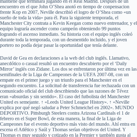
mantiene que terminará jugando en el Real Madrid. Después de un
encuentro en el que John O’Shea anotó en tiempo de conpensacion
frente Kop en 2007, Neville describió el logro de O’Shea como «un
sueño de toda la vida» para él. Para la siguiente temporada, el
Manchester City contrata a Kevin Keegan como nuevo entrenador, y el
equipo lograría ascender como campeón obteniendo 99 puntos
logrando el ascenso inmediato. Su historia con el equipo inglés coleó
durante toda la temporada, con un desmentido incluido, y el joven
portero no podía dejar pasar la oportunidad que tenía delante.
David de Gea en declaraciones a la web del club inglés. Llamativo,
anecdótico o casual resultó un encuentro descubierto por el ‘Daily
Mirror’ inglés con Zidane. Los dos se enfrentaron por última vez en las
semifinales de la Liga de Campeones de la UEFA 2007-08, con un
empate en el primer juego y un triunfo para el Manchester en el
segundo encuentro. La solicitud de transferencia fue rechazada con un
comunicado oficial del club describiendo que las razones de Tévez
eran «absurdas y sin sentido». El caso del futbolista del Manchester
United es semejante. ↑ «Leeds United League History». ↑ «Neville
explica por qué negó saludar a Peter Schmeichel en 2002». MUNDO
DEPORTIVO. Pittsburgh Steelers contra Arizona Cardinals el 1 de
febrero en el Super Bowl, de esta manera, la final de la Liga de
Campeones fue el evento deportivo más visto del mundo. Ahí entra en
escena el Atlético y Saúl y Thomas serían objetivos del United. Y
Thomas es muy seguido y cotizado en la Premier y también gusta al