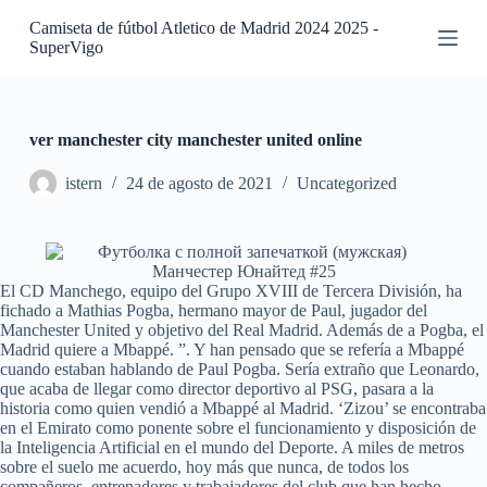
S
Camiseta de fútbol Atletico de Madrid 2024 2025 -
a
SuperVigo
l
t
a
r
a
ver manchester city manchester united online
l
c
istern
24 de agosto de 2021
Uncategorized
o
n
t
e
n
El CD Manchego, equipo del Grupo XVIII de Tercera División, ha
i
fichado a Mathias Pogba, hermano mayor de Paul, jugador del
d
Manchester United y objetivo del Real Madrid. Además de a Pogba, el
o
Madrid quiere a Mbappé. ”. Y han pensado que se refería a Mbappé
cuando estaban hablando de Paul Pogba. Sería extraño que Leonardo,
que acaba de llegar como director deportivo al PSG, pasara a la
historia como quien vendió a Mbappé al Madrid. ‘Zizou’ se encontraba
en el Emirato como ponente sobre el funcionamiento y disposición de
la Inteligencia Artificial en el mundo del Deporte. A miles de metros
sobre el suelo me acuerdo, hoy más que nunca, de todos los
compañeros, entrenadores y trabajadores del club que han hecho