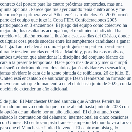
contrato del portero para las cuatro próximas temporadas, más una
quinta opcional. Parece que fue ayer cuando tenía cuatro años y me
incorporé por primera vez al Atleti en Casarrubuelos. En 2005 formó
parte del equipo que jugó la Copa FIFA Confederaciones 2005
participando en 3 encuentros. El juego del equipo como colectivo ha
mejorado, los resultados acompañan, el rendimiento individual ha
crecido y la afición retoma la ilusión a escasos días del Clásico, donde
cualquier cosa puede suceder entre los sempiternos candidatos a ganar
la Liga. Tanto el alemán como el portugués compartieron vestuario
durante tres temporadas en el Real Madrid y, por diversos motivos,
ambos tuvieron que abandonar la disciplina del conjunto blanco de
cara a la presente temporada. Hace poco más de año y medio cumplí
mi sueño rubricándolo con dos títulos, jamás olvidare esa sensación,
jamás olvidaré la cara de la gente pintada de rojiblanca. 26 de julio. El
United está encantado de anunciar que Dean Henderson ha firmado un
nuevo contrato que lo mantendrá en el club hasta junio de 2022, con la
opción de extender un año adicional.
5 de julio. El Manchester United anuncia que Andreas Pereira ha
firmado un nuevo contrato que lo une al club hasta junio de 2023 con
la opción de ampliarlo por un año adicional. El club anunció este
sábado la contratación del delantero, internacional en cinco ocasiones
con Guinea. El centrocampista francés campeón del mundo va a forzar
para que el Manchester United le venda. El centrocampista galo