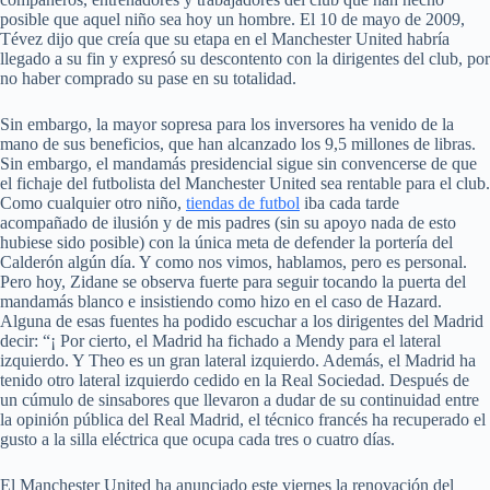
posible que aquel niño sea hoy un hombre. El 10 de mayo de 2009,
Tévez dijo que creía que su etapa en el Manchester United habría
llegado a su fin y expresó su descontento con la dirigentes del club, por
no haber comprado su pase en su totalidad.
Sin embargo, la mayor sopresa para los inversores ha venido de la
mano de sus beneficios, que han alcanzado los 9,5 millones de libras.
Sin embargo, el mandamás presidencial sigue sin convencerse de que
el fichaje del futbolista del Manchester United sea rentable para el club.
Como cualquier otro niño,
tiendas de futbol
iba cada tarde
acompañado de ilusión y de mis padres (sin su apoyo nada de esto
hubiese sido posible) con la única meta de defender la portería del
Calderón algún día. Y como nos vimos, hablamos, pero es personal.
Pero hoy, Zidane se observa fuerte para seguir tocando la puerta del
mandamás blanco e insistiendo como hizo en el caso de Hazard.
Alguna de esas fuentes ha podido escuchar a los dirigentes del Madrid
decir: “¡ Por cierto, el Madrid ha fichado a Mendy para el lateral
izquierdo. Y Theo es un gran lateral izquierdo. Además, el Madrid ha
tenido otro lateral izquierdo cedido en la Real Sociedad. Después de
un cúmulo de sinsabores que llevaron a dudar de su continuidad entre
la opinión pública del Real Madrid, el técnico francés ha recuperado el
gusto a la silla eléctrica que ocupa cada tres o cuatro días.
El Manchester United ha anunciado este viernes la renovación del