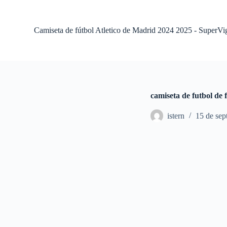
S
a
l
Camiseta de fútbol Atletico de Madrid 2024 2025 - SuperVi
t
a
r
a
l
c
o
camiseta de futbol de 
n
t
istern
15 de sep
e
n
i
d
o