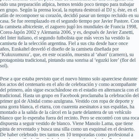
sido una preparación atípica, hemos tenido poco tiempo para trabajar
en grupo. Según la prensa local, la ruptura destrozó al DJ y, éste, en el
afán de recomponer su corazón, decidió pasar un tiempo recluido en su
casa. Se fue reemplazado en el segundo tiempo por Javier Pastore. Con
la camiseta albiceleste, el zaguero jugó los mundiales de Francia 1998,
Corea-Japón 2002 y Alemania 2006, y es, después de Javier Zanetti,
del Inter italiano, el segundo futbolista que más veces ha vestido la
camiseta de la selección argentina. Fiel a sus cita desde hace once
años, Euskaltel desveló el diseño de la camiseta diseñada por
‘Kukuxumuxu’, que, en este ocasión, muestra al ‘ahari’ (carnero), su
protagonista tradicional, pintando una sonrisa al ‘eguzki lore’ (flor del
sol).
Pese a que estaba previsto que el nuevo himno solo apareciese durante
los actos del centenario en el año de celebración y como acompañante
del primero, aún sigue escuchándose en el estadio en alternancia con el
tradicional. Hasta un grupo en Facebook proclamaba la celebración del
primer gol de Abidal como azulgrana. Vestido con ropa de deporte y
una gorra blanca, el etarra, con cuarenta asesinatos a sus espaldas, ha
montado a la salida de la cárcel en la parte delantera de un vehículo
blanco que lo esperaba fuera del recinto. Pero se encontró con una roca
dispuesta a seguir vestido de blanco. Viene Manolo Lama, que tiene
pinta de reventado y busca una silla como un esquimal en el desierto.
De haber celebrado tres tantos en 10 temporadas como profesional a