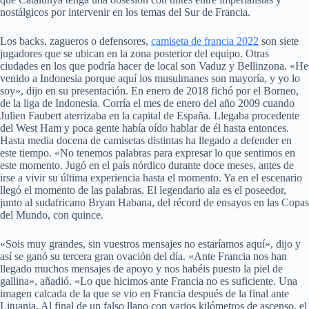
nostálgicos por intervenir en los temas del Sur de Francia.
Los backs, zagueros o defensores,
camiseta de francia 2022
son siete
jugadores que se ubican en la zona posterior del equipo. Otras
ciudades en los que podría hacer de local son Vaduz y Bellinzona. «He
venido a Indonesia porque aquí los musulmanes son mayoría, y yo lo
soy», dijo en su presentación. En enero de 2018 fichó por el Borneo,
de la liga de Indonesia. Corría el mes de enero del año 2009 cuando
Julien Faubert aterrizaba en la capital de España. Llegaba procedente
del West Ham y poca gente había oído hablar de él hasta entonces.
Hasta media docena de camisetas distintas ha llegado a defender en
este tiempo. «No tenemos palabras para expresar lo que sentimos en
este momento. Jugó en el país nórdico durante doce meses, antes de
irse a vivir su última experiencia hasta el momento. Ya en el escenario
llegó el momento de las palabras. El legendario ala es el poseedor,
junto al sudafricano Bryan Habana, del récord de ensayos en las Copas
del Mundo, con quince.
«Sois muy grandes, sin vuestros mensajes no estaríamos aquí», dijo y
así se ganó su tercera gran ovación del día. «Ante Francia nos han
llegado muchos mensajes de apoyo y nos habéis puesto la piel de
gallina», añadió. «Lo que hicimos ante Francia no es suficiente. Una
imagen calcada de la que se vio en Francia después de la final ante
Lituania. Al final de un falso llano con varios kilómetros de ascenso, el