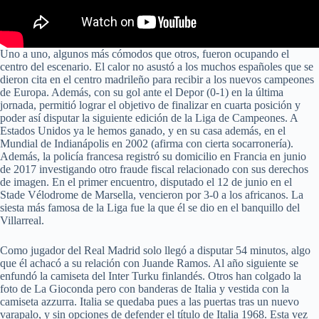
Uno a uno, algunos más cómodos que otros, fueron ocupando el
centro del escenario. El calor no asustó a los muchos españoles que se
dieron cita en el centro madrileño para recibir a los nuevos campeones
de Europa. Además, con su gol ante el Depor (0-1) en la última
jornada, permitió lograr el objetivo de finalizar en cuarta posición y
poder así disputar la siguiente edición de la Liga de Campeones. A
Estados Unidos ya le hemos ganado, y en su casa además, en el
Mundial de Indianápolis en 2002 (afirma con cierta socarronería).
Además, la policía francesa registró su domicilio en Francia en junio
de 2017 investigando otro fraude fiscal relacionado con sus derechos
de imagen. En el primer encuentro, disputado el 12 de junio en el
Stade Vélodrome de Marsella, vencieron por 3-0 a los africanos. La
siesta más famosa de la Liga fue la que él se dio en el banquillo del
Villarreal.
Como jugador del Real Madrid solo llegó a disputar 54 minutos, algo
que él achacó a su relación con Juande Ramos. Al año siguiente se
enfundó la camiseta del Inter Turku finlandés. Otros han colgado la
foto de La Gioconda pero con banderas de Italia y vestida con la
camiseta azzurra. Italia se quedaba pues a las puertas tras un nuevo
varapalo, y sin opciones de defender el título de Italia 1968. Esta vez