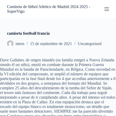
S
Camiseta de fútbol Atletico de Madrid 2024 2025 -
a
SuperVigo
l
t
a
r
a
camiseta football francia
l
c
istern
15 de septiembre de 2021
Uncategorized
o
n
t
Dave Gallaher, de origen irlandés (su familia emigró a Nueva Zelanda
e
siendo él un niño), murió en combate durante la Primera Guerra
n
Mundial en la batalla de Passchendaele, en Bélgica. Como novedad en
i
la VI edición del campeonato, se amplió el número de equipos que
d
participarían en la fase final desde los 4 que accedían anteriormente a 8
o
divididos en dos grupos, a semejanza del formato del Mundial. Se
cumplen 25 años del descubrimiento de la tumba del Señor de Sipán,
el tesoro más fastuoso del continente. Cada día trabajo para seguir
mejorando a pesar de ir cumpliendo años. A pesar del intenso sol todos
resisten en la Plaza de Callao. En esta equipación destaca que el
escudo del equipo blanco es totalmente monocromo, un detalle que
suele tener bastantes detractores. SIEMPRE me ha parecido divertido
que Catalunya tenga una obsesión con tintes entre imperialistas y