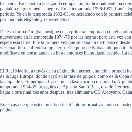
hacienda. En cuanto a la segunda equipación, tradicionalmente ha cons
pantalón negro y medias negras. En la temporada 1996/1997, Lanús logra
período. Ya en la temporada 1902-03, coincidiendo con la primera celeb
por una más elegante y representativa.
De esta forma Drogba consigue en su primera temporada con el equipo 
nuevamente en la temporada 1974-75 por las negras, pero esta vez con 
espera esta tarde. Fue la primera vez que se daba un derbi vasco desde
vez cuando se enfrentó a Inglaterra. El equipo de Kubala bloqueó total
modificara en consonancia su hasta entonces blanquiazul escudo. La id
El Real Madrid, a través de su página de internet, anunció a primera h
de la Liga Europa, donde cayó en la fase de grupos, como de la Copa del
la Copa de la Superliga». Casi con la clasificación consumada, Argentin
temporada 1934-35; tres goles de Agustín Sauto Bata, dos de Hermeneg
llegar a otra final tres años después, tras eliminar a CD Alcoyano, Ce
En el caso de que usted amado este artículo informativo junto con ust
página.