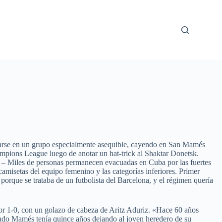
ificarse en un grupo especialmente asequible, cayendo en San Mamés
mpions League luego de anotar un hat-trick al Shaktar Donetsk.
 – Miles de personas permanecen evacuadas en Cuba por las fuertes
amisetas del equipo femenino y las categorías inferiores. Primer
orque se trataba de un futbolista del Barcelona, y el régimen quería
por 1-0, con un golazo de cabeza de Aritz Aduriz. «Hace 60 años
ndo Mamés tenía quince años dejando al joven heredero de su