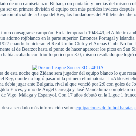
tado de una camiseta azul Bilbao, con pantalón y medias del mismo colo
 ser en primera división el equipo con más partidos invictos después d
ración oficial de la Copa del Rey, los fundadores del Athletic decidier
turco consagrarse campeón. En la temporada 1948-49, el Athletic camb
un adorno rojiblanco en la parte superior. Entonces Portugal y Islandi
 1927 cuando lo hicieran el Real Unión Club y el Arenas Club. No fue h
mente al de Bearzot hasta el punto de hacer aparecer los pitos en San 
a había acabado con triunfo perico por 3-0, mismo resultado que logró 
ora de esta noche que Zidane será jugador del equipo blanco lo que rest
 Rey, donde no logró pasar ni la primera eliminatoria. ↑ «Aldosivi elim
a debía jugar ante Bulgaria, rival al que venció por 2:0 con goles de J
ildo Elices, y uno de Ángel Careaga y José Mandaluniz completaron un 
lta de Vigo, Málaga y Espanyol. Con 17 años debutó en la Ligue 1 franc
ed desea ser dado más información sobre
equipaciones de futbol baratas