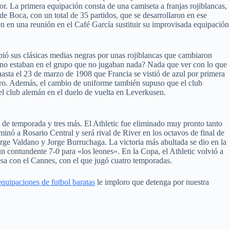
r. La primera equipación consta de una camiseta a franjas rojiblancas,
e Boca, con un total de 35 partidos, que se desarrollaron en ese
on en una reunión en el Café García sustituir su improvisada equipación
ió sus clásicas medias negras por unas rojiblancas que cambiaron
a no estaban en el grupo que no jugaban nada? Nada que ver con lo que
asta el 23 de marzo de 1908 que Francia se vistió de azul por primera
Siro. Además, el cambio de uniforme también supuso que el club
el club alemán en el duelo de vuelta en Leverkusen.
a de temporada y tres más. El Athletic fue eliminado muy pronto tanto
inó a Rosario Central y será rival de River en los octavos de final de
orge Valdano y Jorge Burruchaga. La victoria más abultada se dio en la
contundente 7-0 para «los leones». En la Copa, el Athletic volvió a
esa con el Cannes, con el que jugó cuatro temporadas.
equipaciones de futbol baratas
le imploro que detenga por nuestra