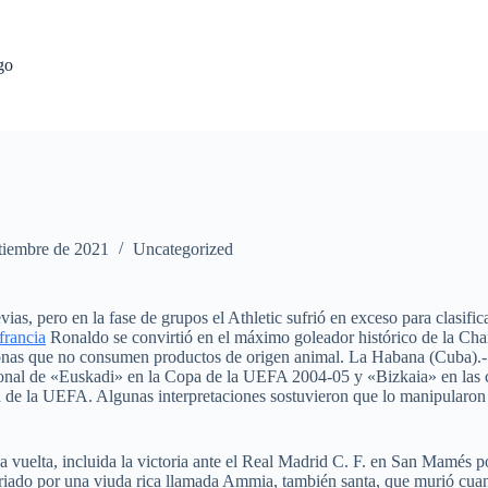
go
tiembre de 2021
Uncategorized
vias, pero en la fase de grupos el Athletic sufrió en exceso para clas
francia
Ronaldo se convirtió en el máximo goleador histórico de la Cha
sonas que no consumen productos de origen animal. La Habana (Cuba).-
cional de «Euskadi» en la Copa de la UEFA 2004-05 y «Bizkaia» en las c
a de la UEFA. Algunas interpretaciones sostuvieron que lo manipularon p
a vuelta, incluida la victoria ante el Real Madrid C. F. en San Mamés 
riado por una viuda rica llamada Ammia, también santa, que murió cua