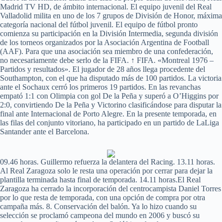
Madrid TV HD, de ámbito internacional. El equipo juvenil del Real
Valladolid milita en uno de los 7 grupos de División de Honor, máxima
categoría nacional del fútbol juvenil. El equipo de fútbol pronto
comienza su participación en la División Intermedia, segunda división
de los torneos organizados por la Asociación Argentina de Football
(AAF). Para que una asociación sea miembro de una confederación,
no necesariamente debe serlo de la FIFA. ↑ FIFA. «Montreal 1976 –
Partidos y resultados». El jugador de 28 años llega procedente del
Southampton, con el que ha disputado más de 100 partidos. La victoria
ante el Sochaux cerró los primeros 19 partidos. En las revanchas
empató 1:1 con Olimpia con gol De la Peña y superó a O’Higgins por
2:0, convirtiendo De la Peña y Victorino clasificándose para disputar la
final ante Internacional de Porto Alegre. En la presente temporada, en
las filas del conjunto vitoriano, ha participado en un partido de LaLiga
Santander ante el Barcelona.
09.46 horas. Guillermo refuerza la delantera del Racing. 13.11 horas.
Al Real Zaragoza solo le resta una operación por cerrar para dejar la
plantilla terminada hasta final de temporada. 14.11 horas.El Real
Zaragoza ha cerrado la incorporación del centrocampista Daniel Torres
por lo que resta de temporada, con una opción de compra por otra
campaña más. 8. Conservación del balón. Ya lo hizo cuando su
selección se proclamó campeona del mundo en 2006 y buscó su