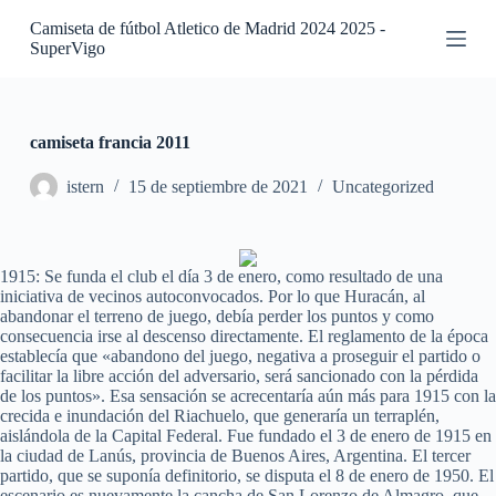
S
Camiseta de fútbol Atletico de Madrid 2024 2025 -
a
SuperVigo
l
t
a
r
a
camiseta francia 2011
l
c
istern
15 de septiembre de 2021
Uncategorized
o
n
t
e
1915: Se funda el club el día 3 de enero, como resultado de una
n
iniciativa de vecinos autoconvocados. Por lo que Huracán, al
i
abandonar el terreno de juego, debía perder los puntos y como
d
consecuencia irse al descenso directamente. El reglamento de la época
o
establecía que «abandono del juego, negativa a proseguir el partido o
facilitar la libre acción del adversario, será sancionado con la pérdida
de los puntos». Esa sensación se acrecentaría aún más para 1915 con la
crecida e inundación del Riachuelo, que generaría un terraplén,
aislándola de la Capital Federal. Fue fundado el 3 de enero de 1915 en
la ciudad de Lanús, provincia de Buenos Aires, Argentina. El tercer
partido, que se suponía definitorio, se disputa el 8 de enero de 1950. El
escenario es nuevamente la cancha de San Lorenzo de Almagro, que