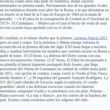
revancha cuatro años más tarde en Sudáfrica, donde cayeron
eliminados en primera ronda. Precisamente uno de los grandes rivales
de los británicos durante esos años fue la Roma, a la que derrotaron en
su triunfo en la final de la Copa de Europa de 1984 en la tanda de
penaltis. ↑ «A 45 años de la consagración de Central en el Nacional de
1973». El Ciudadano. ↑ Motivo por el cual el hecho de vestir de azul
en esta ocasión haya quedado casi en el olvido.
En realidad, es el mismo diseño que la primera,
camiseta francia 2021
pero en azul y negro. En la próxima y última entrega veremos lo
acontecido en la primera década del siglo XXI hasta llegar a nuestros
días y analizar brevemente los modelos que veremos lucirse en Brasil a
partir de junio. 10.53 horas. La defensa del Elche cuenta con una
nueva incorporación: Josema. 11.47 horas. El Eibar ha incorporado a
su plantilla al lateral izquierdo portugués Rafa Soares, que llega
procedente del Vitoria de Guimaraes en calidad de cedido hasta junio
de 2021, con opción de compra. Luego corrió la Vuelta al País Vasco,
donde finalizó 4.°, a 38 segundos del ganador Joaquim Rodríguez. La
XV del Cardo (thistle) de Escocia: según la tradición, el «cardo
guardián» alertó a las defensas escocesas cuando los daneses
intentaban conquistar el país y se pincharon con sus púas. Polonia –
Bialo-czerwoni: «La roja y blanca», por los colores de la bandera del
país. Existen varias versiones sobre los orígenes del club.