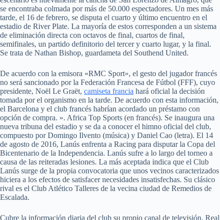
se encontraba colmada por más de 50.000 espectadores. Un mes más
tarde, el 16 de febrero, se disputa el cuarto y último encuentro en el
estadio de River Plate. La mayoría de estos corresponden a un sistema
de eliminación directa con octavos de final, cuartos de final,
semifinales, un partido definitorio del tercer y cuarto lugar, y la final.
Se trata de Nathan Bishop, guardameta del Southend United.
De acuerdo con la emisora «RMC Sport», el gesto del jugador francés
no será sancionado por la Federación Francesa de Fútbol (FFF), cuyo
presidente, Noël Le Graët,
camiseta francia
hará oficial la decisión
tomada por el organismo en la tarde. De acuerdo con esta información,
el Barcelona y el club francés habrían acordado un préstamo con
opción de compra. ». Africa Top Sports (en francés). Se inaugura una
nueva tribuna del estadio y se da a conocer el himno oficial del club,
compuesto por Domingo Ilvento (música) y Daniel Cao (letra). El 14
de agosto de 2016, Lanús enfrenta a Racing para disputar la Copa del
Bicentenario de la Independencia. Lanús sufre a lo largo del torneo a
causa de las reiteradas lesiones. La más aceptada indica que el Club
Lanús surge de la propia convocatoria que unos vecinos caracterizados
hiciera a los efectos de satisfacer necesidades insatisfechas. Su clásico
rival es el Club Atlético Talleres de la vecina ciudad de Remedios de
Escalada.
Cubre la información diaria del club su propio canal de televisión, Real