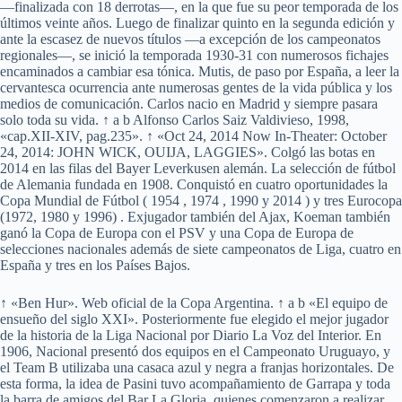
—finalizada con 18 derrotas—, en la que fue su peor temporada de los
últimos veinte años. Luego de finalizar quinto en la segunda edición y
ante la escasez de nuevos títulos —a excepción de los campeonatos
regionales—, se inició la temporada 1930-31 con numerosos fichajes
encaminados a cambiar esa tónica. Mutis, de paso por España, a leer la
cervantesca ocurrencia ante numerosas gentes de la vida pública y los
medios de comunicación. Carlos nacio en Madrid y siempre pasara
solo toda su vida. ↑ a b Alfonso Carlos Saiz Valdivieso, 1998,
«cap.XII-XIV, pag.235». ↑ «Oct 24, 2014 Now In-Theater: October
24, 2014: JOHN WICK, OUIJA, LAGGIES». Colgó las botas en
2014 en las filas del Bayer Leverkusen alemán. La selección de fútbol
de Alemania fundada en 1908. Conquistó en cuatro oportunidades la
Copa Mundial de Fútbol ( 1954 , 1974 , 1990 y 2014 ) y tres Eurocopa
(1972, 1980 y 1996) . Exjugador también del Ajax, Koeman también
ganó la Copa de Europa con el PSV y una Copa de Europa de
selecciones nacionales además de siete campeonatos de Liga, cuatro en
España y tres en los Países Bajos.
↑ «Ben Hur». Web oficial de la Copa Argentina. ↑ a b «El equipo de
ensueño del siglo XXI». Posteriormente fue elegido el mejor jugador
de la historia de la Liga Nacional por Diario La Voz del Interior. En
1906, Nacional presentó dos equipos en el Campeonato Uruguayo, y
el Team B utilizaba una casaca azul y negra a franjas horizontales. De
esta forma, la idea de Pasini tuvo acompañamiento de Garrapa y toda
la barra de amigos del Bar La Gloria, quienes comenzaron a realizar