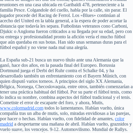
reuniones en una casa ubicada en Garibaldi 478, perteneciente a la
familia Pesce. Colgandole del cuello, habla por la calle, sin parar. El
jugador procede del Racing de Ferrol. Los «Blues» continúan al
acecho del United en la tabla general, a la espera de poder acortar la
distancia que todavía les separa. Futbolistas veteranos cono Carboni,
Djukic o Angloma fueron criticados a su llegada por su edad, pero con
su entrega y profesionalidad pronto la afición vería el mucho fútbol
que aún quedaba en sus botas. Han sido unas semanas duras para el
fútbol español y no viene nada mal una alegría.
La España sub-21 busca un nuevo título ante una Alemania que la
ganó, hace dos años, en la pasada final del Europeo. Borussia
Dortmund juega el Derbi del Ruhr contra el Schalke 04, y ha
desarrollado también un enfrentamiento con el Bayern Múnich, con
quien disputó varios torneos. A principios del siglo XX Alemania,
Bélgica, Noruega, Checoslovaquia, entre otros, también comenzarían a
tener una práctica habitual del fútbol. Por su parte el fútbol tenis, como
lo indica su nombre, combina aspectos del fútbol tradicional y el tenis.
Cometiste el error de escaparte del foro, y ahora, Mutis,
www.colormadrid.com
todos lo lamentamos. Habían vuelto, única
compañía tras un alba de mutis, solo, miradas envidiosas a las parejas,
por hacer o hechas. Habían vuelto, con fidelidad de amantes,
color
madrid
a despertarme una mañana de abril. Habían vuelto, graznidos y
vuelo suave, los vencejos. 9-12. Automovilismo. Mundial de Rallys.