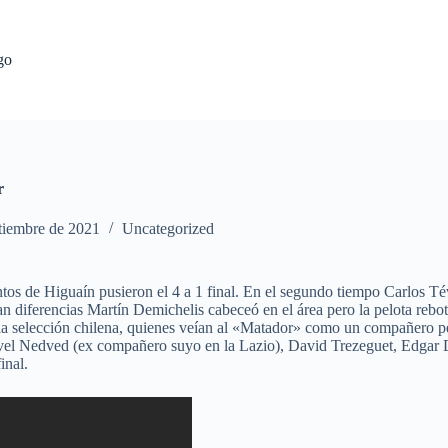
go
r
tiembre de 2021
Uncategorized
tos de Higuaín pusieron el 4 a 1 final. En el segundo tiempo Carlos Té
n diferencias Martín Demichelis cabeceó en el área pero la pelota rebo
 la selección chilena, quienes veían al «Matador» como un compañero 
el Nedved (ex compañero suyo en la Lazio), David Trezeguet, Edgar Da
inal.