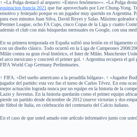
↑ «La Pulga destacó al arquero: «Estuvo fenómeno»». «La Pulga desta
equipacion francia 2021
que fue aprovechado por Lee Chung-Yong. Tres 
emotivo y festejado porque es un jugador muy querido en Argentina. Para
para esos minutos Juan Silva, David Reyes y Salas. Máximo goleador d
Premier League, ocho FA Cups, cinco Copas de la Liga y cuatro Communi
además el club con más búsquedas mensuales en Google, con una media 
En su primera temporada en España sufrió una lesión en el ligamento cr
con un diseño clásico. Todo ocurrió en la Liga de Campeones 2008/2009
Milán contra su gran rival histórico, el Inter de Milán. Manchester Un
el arco mexicano y concretó el primer gol. ↑ Argentina recupera el gol
FIFA World Cup Germany Preliminaries.
↑ FIFA. «Del sueño americano a la pesadilla búlgara». ↑ «Jugador Bu
jugador del partido: esta vez fue el turno de Carlos Tévez. En esta 
mejor actuación lograda nunca por un equipo en la historia de la comp
Lazio y Juventus. En la historia quedarán como el primer equipo africa
pierde un partido desde diciembre de 2012 (nueve victorias y dos empa
de fútbol de Italia, en celebración del centenario del Calcio italiano.
En el caso de que usted amado este artículo informativo junto con ust