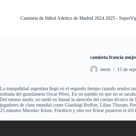
S
a
l
Camiseta de fútbol Atletico de Madrid 2024 2025 - SuperVi
t
a
r
a
l
c
o
camiseta francia muje
n
t
istern
15 de sep
e
n
i
d
La tranquilidad argentina llegó en el segundo tiempo cuando sendos tan
o
estirada del guardameta Oscar Pérez. En un partido en que no se sacaba
Del mismo modo, no tardó en llamar la atención del cuerpo técnico de
jugadores de clase mundial como Gianluigi Buffon, Lilian Thuram, Pav
25 minutos Miroslav Klose, Friedrich y otra vez Klose pusieron el 4:0 f