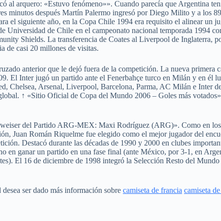
có al arquero: «Estuvo fenómeno»». Cuando parecía que Argentina tení
minutos después Martín Palermo ingresó por Diego Milito y a los 89′ s
 el siguiente año, en la Copa Chile 1994 era requisito el alinear un ju
e Universidad de Chile en el campeonato nacional temporada 1994 con 2
ty Shields. La transferencia de Coates al Liverpool de Inglaterra, por
de casi 20 millones de visitas.
uzado anterior que le dejó fuera de la competición. La nueva primera c
. El Inter jugó un partido ante el Fenerbahçe turco en Milán y en él l
ited, Chelsea, Arsenal, Liverpool, Barcelona, Parma, AC Milán e Inter 
 global. ↑ «Sitio Oficial de Copa del Mundo 2006 – Goles más votados». 
dweiser del Partido ARG-MEX: Maxi Rodríguez (ARG)». Como en los par
ocasión, Juan Román Riquelme fue elegido como el mejor jugador del en
etición. Destacó durante las décadas de 1990 y 2000 en clubes importa
no en ganar un partido en una fase final (ante México, por 3-1, en Arge
tes). El 16 de diciembre de 1998 integró la Selección Resto del Mundo 
ed desea ser dado más información sobre
camiseta de francia
camiseta de