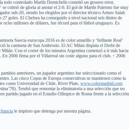
a todo controlado Martín Demichelis cometió un grosero error,
e cubrió de gloria al anotar el 2-0. El gol de Martín Palermo fue muy
gador sub-20, siendo los elegidos por el director técnico Arturo Salah
7 goles. El Chelsea ha conseguido a nivel nacional seis títulos de
 ocho millones de dólares, fue récord para el fútbol uruguayo. Es
amiseta Suecia eurocopa 2016 es de color amarillo y ‘brillante Real’
ució la camiseta de San Ambrosio. El AC Milan disputa el Derbi de
de Milán. Con el correr de los minutos Argentina comenzó a ir más hacia
En 2006 firma por el Villarreal sin coste alguno para el club. ↑ 2006
tidos anteriores, un jugador argentino fue seleccionado como el
cuentro. Las cinco Copas de Europa consecutivas se mantienen como la
ntes como Universidad de Chile, River Plate,
www.colormadrid.com
ntina’78). Tendrá que remontar la eliminatoria a una selección que no
en partido jugado en el Estadio Olímpico de Roma frente a la selección
 francia
le imploro que detenga por nuestra página.