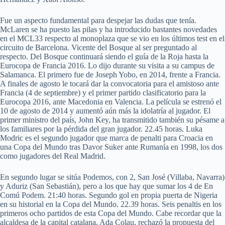
Fue un aspecto fundamental para despejar las dudas que tenía.
McLaren se ha puesto las pilas y ha introducido bastantes novedades
en el MCL33 respecto al monoplaza que se vio en los últimos test en el
circuito de Barcelona. Vicente del Bosque al ser preguntado al
respecto. Del Bosque continuará siendo el guía de la Roja hasta la
Eurocopa de Francia 2016. Lo dijo durante su visita a su campus de
Salamanca. El primero fue de Joseph Yobo, en 2014, frente a Francia.
A finales de agosto le tocará dar la convocatoria para el amistoso ante
Francia (4 de septiembre) y el primer partido clasificatorio para la
Eurocopa 2016, ante Macedonia en Valencia. La película se estrenó el
10 de agosto de 2014 y aumentó aún más la idolatría al jugador. El
primer ministro del país, John Key, ha transmitido también su pésame a
los familiares por la pérdida del gran jugador. 22.45 horas. Luka
Modric es el segundo jugador que marca de penalti para Croacia en
una Copa del Mundo tras Davor Suker ante Rumanía en 1998, los dos
como jugadores del Real Madrid.
En segundo lugar se sitúa Podemos, con 2, San José (Villaba, Navarra)
y Aduriz (San Sebastián), pero a los que hay que sumar los 4 de En
Comú Podem. 21:40 horas. Segundo gol en propia puerta de Nigeria
en su historial en la Copa del Mundo. 22.39 horas. Seis penaltis en los
primeros ocho partidos de esta Copa del Mundo. Cabe recordar que la
alcaldesa de la capital catalana, Ada Colau, rechazó la propuesta del