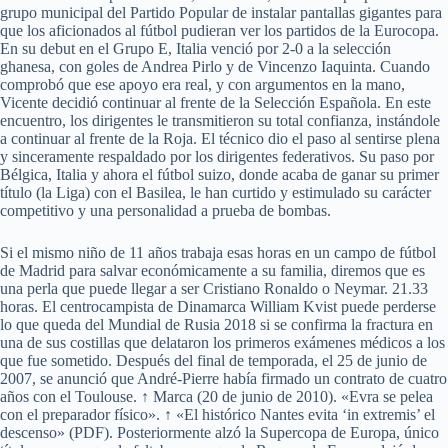
grupo municipal del Partido Popular de instalar pantallas gigantes para
que los aficionados al fútbol pudieran ver los partidos de la Eurocopa.
En su debut en el Grupo E, Italia venció por 2-0 a la selección
ghanesa, con goles de Andrea Pirlo y de Vincenzo Iaquinta. Cuando
comprobó que ese apoyo era real, y con argumentos en la mano,
Vicente decidió continuar al frente de la Selección Española. En este
encuentro, los dirigentes le transmitieron su total confianza, instándole
a continuar al frente de la Roja. El técnico dio el paso al sentirse plena
y sinceramente respaldado por los dirigentes federativos. Su paso por
Bélgica, Italia y ahora el fútbol suizo, donde acaba de ganar su primer
título (la Liga) con el Basilea, le han curtido y estimulado su carácter
competitivo y una personalidad a prueba de bombas.
Si el mismo niño de 11 años trabaja esas horas en un campo de fútbol
de Madrid para salvar económicamente a su familia, diremos que es
una perla que puede llegar a ser Cristiano Ronaldo o Neymar. 21.33
horas. El centrocampista de Dinamarca William Kvist puede perderse
lo que queda del Mundial de Rusia 2018 si se confirma la fractura en
una de sus costillas que delataron los primeros exámenes médicos a los
que fue sometido. Después del final de temporada, el 25 de junio de
2007, se anunció que André-Pierre había firmado un contrato de cuatro
años con el Toulouse. ↑ Marca (20 de junio de 2010). «Evra se pelea
con el preparador físico». ↑ «El histórico Nantes evita ‘in extremis’ el
descenso» (PDF). Posteriormente alzó la Supercopa de Europa, único