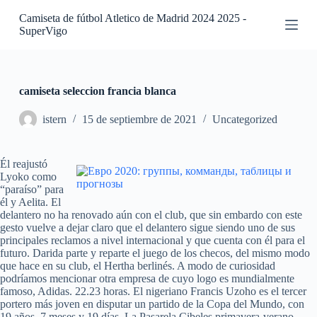
S
Camiseta de fútbol Atletico de Madrid 2024 2025 -
a
SuperVigo
l
t
a
r
a
camiseta seleccion francia blanca
l
c
istern
15 de septiembre de 2021
Uncategorized
o
n
t
Él reajustó
e
Lyoko como
n
“paraíso” para
i
él y Aelita. El
d
delantero no ha renovado aún con el club, que sin embardo con este
o
gesto vuelve a dejar claro que el delantero sigue siendo uno de sus
principales reclamos a nivel internacional y que cuenta con él para el
futuro. Darida parte y reparte el juego de los checos, del mismo modo
que hace en su club, el Hertha berlinés. A modo de curiosidad
podríamos mencionar otra empresa de cuyo logo es mundialmente
famoso, Adidas. 22.23 horas. El nigeriano Francis Uzoho es el tercer
portero más joven en disputar un partido de la Copa del Mundo, con
19 años, 7 meses y 19 días. La Pasarela Cibeles primavera-verano