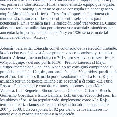
vez primera la Clasificación FIFA, siendo el sexto equipo que lograba
liderar dicho ranking y el primero que lo conseguía sin haber ganado
ningún Mundial hasta la fecha. Tres años después de la primera cita
mundialista, se sucedían los encuentros entre selecciones para
potenciarse. En la primera fase, la selección logró tres victorias. Cuatro
años más tarde se utilizarían por primera vez materiales sintéticos para
aumentar la impermeabilidad del balón y en 1986 sería el material
principal del balón «Azteca».
Además, para evitar coincidir con el color rojo de la selección visitante,
la selección española vistió por primera vez con camiseta y pantalón
blanco. Además, fue nombrada en 2013, por sexta vez consecutiva, el
«Mejor Equipo» del año por la FIFA. «Premio Laureus al Mejor
Equipo Internacional» del año. Ronaldo no consiguió cumplir con su
propósito inicial de 12 goles, anotando 9 en los 50 partidos que disputó
en el año. También es llamado por el seudónimo de «La Furia Roja»,
acuñado por un periodista italiano que se refirió a él como «La Furia
Rossa». Finalmente, se contaba con unos atacantes como Martí
Ventolrà, Luis Regueiro, Simón Lecue, «Chacho», Crisanto Bosch,
Guillermo Gorostiza e Isidro Lángara, todo un depredador del área. En
los últimos años, se ha popularizado simplemente como «La Roja»,
término que hizo famoso en el país el seleccionador nacional entre
2004 y 2008, Luis Aragonés. El 82 por ciento de los franceses no
quiere que el madridista vuelva a la selección.