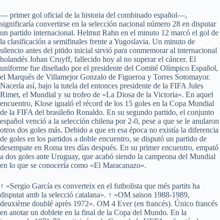
— primer gol oficial de la historia del combinado español—,
significaría convertirse en la selección nacional número 28 en disputar
un partido internacional. Helmut Rahn en el minuto 12 marcó el gol de
la clasificación a semifinales frente a Yugoslavia. Un minuto de
silencio antes del pitido inicial sirvió para conmemorar al internacional
holandés Johan Cruyff, fallecido hoy al no superar el cáncer. El
uniforme fue diseñado por el presidente del Comité Olímpico Español,
el Marqués de Villamejor Gonzalo de Figueroa y Torres Sotomayor.
Nacería así, bajo la tutela del entonces presidente de la FIFA Jules
Rimet, el Mundial y su trofeo de «La Diosa de la Victoria». En aquel
encuentro, Klose igualó el récord de los 15 goles en la Copa Mundial
de la FIFA del brasileño Ronaldo. En su segundo partido, el conjunto
español venció a la selección chilena por 2-0, pese a que se le anularon
otros dos goles más. Debido a que en esa época no existía la diferencia
de goles en los partidos a doble encuentro, se disputó un partido de
desempate en Roma tres días después. En su primer encuentro, empató
a dos goles ante Uruguay, que acabó siendo la campeona del Mundial
en lo que se conocería como «El Maracanazo».
↑ «Sergio García es converteix en el futbolista que més partits ha
disputat amb la selecció catalana». ↑ «OM saison 1988-1989,
deuxième doublé après 1972». OM 4 Ever (en francés). Único francés
en anotar un doblete en la final de la Copa del Mundo. En la