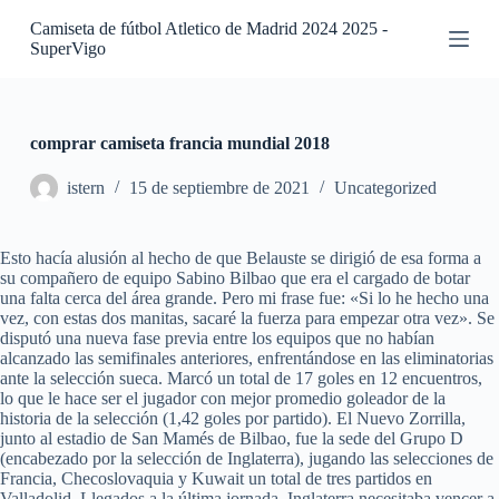
S
Camiseta de fútbol Atletico de Madrid 2024 2025 -
a
SuperVigo
l
t
a
r
a
comprar camiseta francia mundial 2018
l
c
istern
15 de septiembre de 2021
Uncategorized
o
n
t
Esto hacía alusión al hecho de que Belauste se dirigió de esa forma a
e
su compañero de equipo Sabino Bilbao que era el cargado de botar
n
una falta cerca del área grande. Pero mi frase fue: «Si lo he hecho una
i
vez, con estas dos manitas, sacaré la fuerza para empezar otra vez». Se
d
disputó una nueva fase previa entre los equipos que no habían
o
alcanzado las semifinales anteriores, enfrentándose en las eliminatorias
ante la selección sueca. Marcó un total de 17 goles en 12 encuentros,
lo que le hace ser el jugador con mejor promedio goleador de la
historia de la selección (1,42 goles por partido). El Nuevo Zorrilla,
junto al estadio de San Mamés de Bilbao, fue la sede del Grupo D
(encabezado por la selección de Inglaterra), jugando las selecciones de
Francia, Checoslovaquia y Kuwait un total de tres partidos en
Valladolid. Llegados a la última jornada, Inglaterra necesitaba vencer a