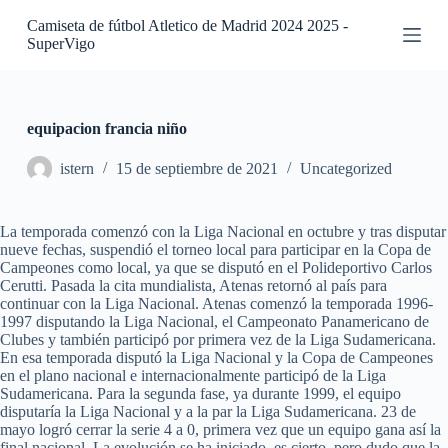
S
Camiseta de fútbol Atletico de Madrid 2024 2025 -
a
SuperVigo
l
t
a
r
a
equipacion francia niño
l
c
istern
15 de septiembre de 2021
Uncategorized
o
n
t
La temporada comenzó con la Liga Nacional en octubre y tras disputar
e
nueve fechas, suspendió el torneo local para participar en la Copa de
n
Campeones como local, ya que se disputó en el Polideportivo Carlos
i
Cerutti. Pasada la cita mundialista, Atenas retornó al país para
d
continuar con la Liga Nacional. Atenas comenzó la temporada 1996-
o
1997 disputando la Liga Nacional, el Campeonato Panamericano de
Clubes y también participó por primera vez de la Liga Sudamericana.
En esa temporada disputó la Liga Nacional y la Copa de Campeones
en el plano nacional e internacionalmente participó de la Liga
Sudamericana. Para la segunda fase, ya durante 1999, el equipo
disputaría la Liga Nacional y a la par la Liga Sudamericana. 23 de
mayo logró cerrar la serie 4 a 0, primera vez que un equipo gana así la
final nacional. La evolución se ha iniciado, es cierto, pero dudo que la