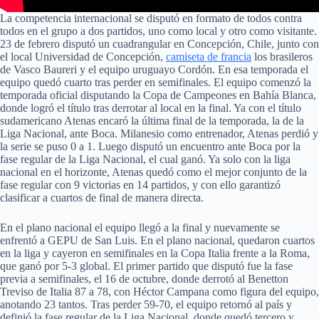
La competencia internacional se disputó en formato de todos contra
todos en el grupo a dos partidos, uno como local y otro como visitante.
23 de febrero disputó un cuadrangular en Concepción, Chile, junto con
el local Universidad de Concepción,
camiseta de francia
los brasileros
de Vasco Baureri y el equipo uruguayo Cordón. En esa temporada el
equipo quedó cuarto tras perder en semifinales. El equipo comenzó la
temporada oficial disputando la Copa de Campeones en Bahía Blanca,
donde logró el título tras derrotar al local en la final. Ya con el título
sudamericano Atenas encaró la última final de la temporada, la de la
Liga Nacional, ante Boca. Milanesio como entrenador, Atenas perdió y
la serie se puso 0 a 1. Luego disputó un encuentro ante Boca por la
fase regular de la Liga Nacional, el cual ganó. Ya solo con la liga
nacional en el horizonte, Atenas quedó como el mejor conjunto de la
fase regular con 9 victorias en 14 partidos, y con ello garantizó
clasificar a cuartos de final de manera directa.
En el plano nacional el equipo llegó a la final y nuevamente se
enfrentó a GEPU de San Luis. En el plano nacional, quedaron cuartos
en la liga y cayeron en semifinales en la Copa Italia frente a la Roma,
que ganó por 5-3 global. El primer partido que disputó fue la fase
previa a semifinales, el 16 de octubre, donde derrotó al Benetton
Treviso de Italia 87 a 78, con Héctor Campana como figura del equipo,
anotando 23 tantos. Tras perder 59-70, el equipo retornó al país y
definió la fase regular de la Liga Nacional, donde quedó tercero y