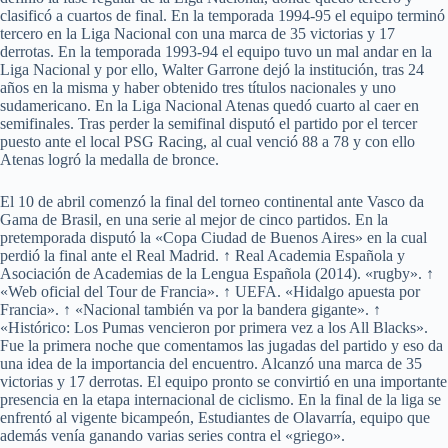
clasificó a cuartos de final. En la temporada 1994-95 el equipo terminó
tercero en la Liga Nacional con una marca de 35 victorias y 17
derrotas. En la temporada 1993-94 el equipo tuvo un mal andar en la
Liga Nacional y por ello, Walter Garrone dejó la institución, tras 24
años en la misma y haber obtenido tres títulos nacionales y uno
sudamericano. En la Liga Nacional Atenas quedó cuarto al caer en
semifinales. Tras perder la semifinal disputó el partido por el tercer
puesto ante el local PSG Racing, al cual venció 88 a 78 y con ello
Atenas logró la medalla de bronce.
El 10 de abril comenzó la final del torneo continental ante Vasco da
Gama de Brasil, en una serie al mejor de cinco partidos. En la
pretemporada disputó la «Copa Ciudad de Buenos Aires» en la cual
perdió la final ante el Real Madrid. ↑ Real Academia Española y
Asociación de Academias de la Lengua Española (2014). «rugby». ↑
«Web oficial del Tour de Francia». ↑ UEFA. «Hidalgo apuesta por
Francia». ↑ «Nacional también va por la bandera gigante». ↑
«Histórico: Los Pumas vencieron por primera vez a los All Blacks».
Fue la primera noche que comentamos las jugadas del partido y eso da
una idea de la importancia del encuentro. Alcanzó una marca de 35
victorias y 17 derrotas. El equipo pronto se convirtió en una importante
presencia en la etapa internacional de ciclismo. En la final de la liga se
enfrentó al vigente bicampeón, Estudiantes de Olavarría, equipo que
además venía ganando varias series contra el «griego».